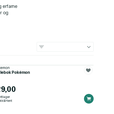
g erfarne
er og
kemon
lebok Pokémon
29,00
ttlager
ikk&Hent