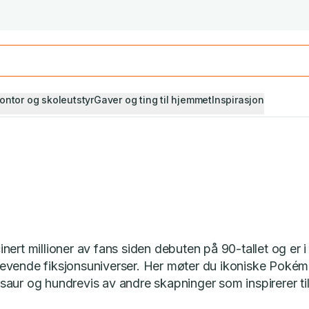
Studiestart! Alle* pensumbøker -20%
Se utvalget her
ontor og skoleutstyr
Gaver og ting til hjemmet
Inspirasjon
ert millioner av fans siden debuten på 90-tallet og er i
evende fiksjonsuniverser. Her møter du ikoniske Poké
aur og hundrevis av andre skapninger som inspirerer til