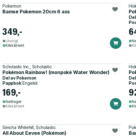
Pokemon
Hid
Bamse Pokemon 20cm 6 ass
Po
Del
Po
349,-
6
Utsolgt
Ne
Klikk&Hent
Kl
Scholastic Inc., Scholastic
Hid
Pokémon Rainbow! (monpoké Water Wonder)
Po
Del av
Pokemon
Del
Pappbok
|
Engelsk
Po
169,-
9
Nettlager
Ne
Klikk&Hent
Kl
Simcha Whitehill, Scholastic
Po
All About Eevee (Pokémon)
Ba