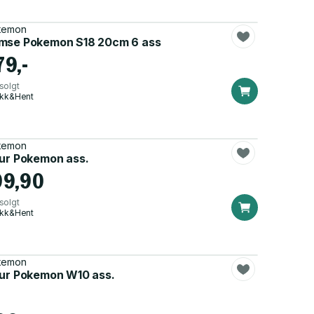
kemon
mse Pokemon S18 20cm 6 ass
79,-
solgt
ikk&Hent
kemon
gur Pokemon ass.
99,90
solgt
ikk&Hent
kemon
gur Pokemon W10 ass.