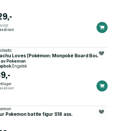
29,-
solgt
ikk&Hent
olastic
kachu Loves (Pokémon: Monpoké Board Book)
 av
Pokemon
ppbok
|
Engelsk
9,-
ttlager
ikk&Hent
kemon
ur Pokemon battle figur S18 ass.