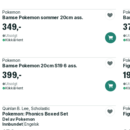
Pokemon
Po
Bamse Pokemon sommer 20cm ass.
Ba
349,-
3
Utsolgt
Ut
Klikk&Hent
Kl
Pokemon
Po
Bamse Pokemon 20cm S19 6 ass.
Fi
399,-
1
Utsolgt
Ut
Klikk&Hent
Kl
Quinlan B. Lee, Scholastic
Po
Pokemon: Phonics Boxed Set
Fi
Del av
Pokemon
Innbundet
|
Engelsk