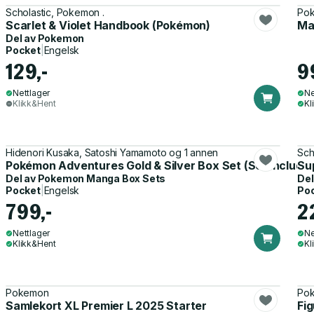
Scholastic, Pokemon .
Po
Scarlet & Violet Handbook (Pokémon)
Ma
Del av
Pokemon
Pocket
|
Engelsk
129,-
9
Nettlager
Ne
Klikk&Hent
Kl
Hidenori Kusaka, Satoshi Yamamoto og 1 annen
Sch
Pokémon Adventures Gold & Silver Box Set (Set Includes 
Su
Del av
Pokemon Manga Box Sets
Del
Pocket
|
Engelsk
Po
799,-
2
Nettlager
Ne
Klikk&Hent
Kl
Pokemon
Po
Samlekort XL Premier L 2025 Starter
Fig