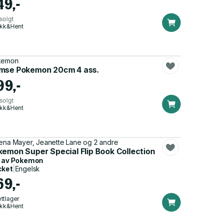
49,-
solgt
ikk&Hent
kemon
mse Pokemon 20cm 4 ass.
99,-
solgt
ikk&Hent
ena Mayer, Jeanette Lane og 2 andre
kemon Super Special Flip Book Collection
 av
Pokemon
cket
|
Engelsk
69,-
ttlager
ikk&Hent