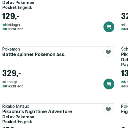
Del av
Pokemon
Pocket
|
Engelsk
129,-
3
Nettlager
Ut
Klikk&Hent
Kl
Pokemon
Sch
Battle spinner Pokemon ass.
Pi
Del
Pa
329,-
13
Utsolgt
Ne
Klikk&Hent
Kl
Rikako Matsuo
Po
Pikachu's Nighttime Adventure
Fig
Del av
Pokemon
Pocket
|
Engelsk