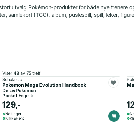
 stort utvalg Pokémon-produkter for både nye trenere o
er, samlekort (TCG), album, puslespill, spill, leker, figur
Viser
48
av
75
treff
Scholastic
Po
Pokemon Mega Evolution Handbook
Ma
Del av
Pokemon
Pocket
|
Engelsk
129,-
1
Nettlager
Ne
Klikk&Hent
Kl