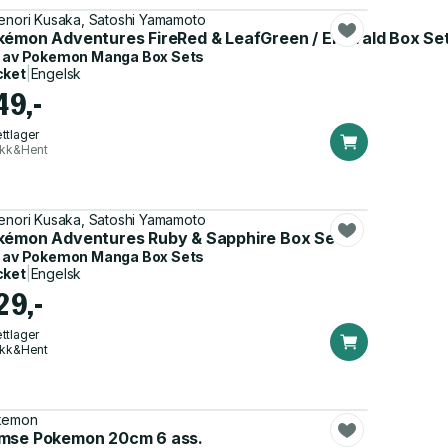
enori Kusaka, Satoshi Yamamoto
kémon Adventures FireRed & LeafGreen / Emerald Box Se
 av
Pokemon Manga Box Sets
cket
|
Engelsk
49,-
ttlager
ikk&Hent
enori Kusaka, Satoshi Yamamoto
kémon Adventures Ruby & Sapphire Box Set
 av
Pokemon Manga Box Sets
cket
|
Engelsk
29,-
ttlager
ikk&Hent
kemon
mse Pokemon 20cm 6 ass.