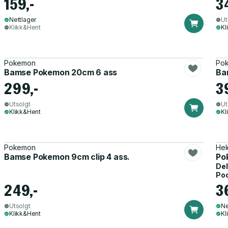
159,-
3
Nettlager
Ut
Klikk&Hent
Kl
Pokemon
Po
Bamse Pokemon 20cm 6 ass
Ba
299,-
3
Utsolgt
Ut
Klikk&Hent
Kl
Pokemon
Hel
Bamse Pokemon 9cm clip 4 ass.
Po
Del
Po
249,-
3
Utsolgt
Ne
Klikk&Hent
Kl