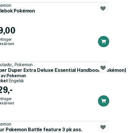
kemon
lebok Pokémon
9,00
ttlager
ikk&Hent
olastic, Pokemon .
Vols. 8-14)
per Duper Extra Deluxe Essential Handbook (Pokémon)
 av
Pokemon
cket
|
Engelsk
29,-
ttlager
ikk&Hent
kemon
ur Pokemon Battle feature 3 pk ass.