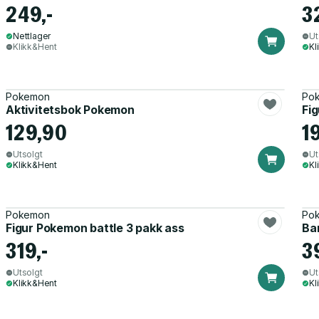
249,-
3
Nettlager
Ut
Klikk&Hent
Kl
Pokemon
Po
Aktivitetsbok Pokemon
Fi
129,90
1
Utsolgt
Ut
Klikk&Hent
Kl
Pokemon
Po
Figur Pokemon battle 3 pakk ass
Ba
319,-
3
Utsolgt
Ut
Klikk&Hent
Kl