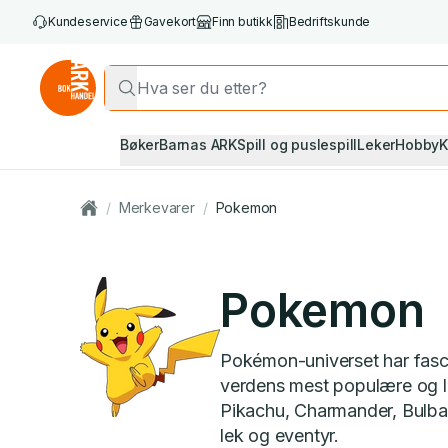
Kundeservice
Gavekort
Finn butikk
Bedriftskunde
Bøker
Barnas ARK
Spill og puslespill
Leker
Hobby
K
/
Merkevarer
/
Pokemon
Pokemon
Pokémon-universet har fascin
verdens mest populære og l
Pikachu, Charmander, Bulbas
lek og eventyr.