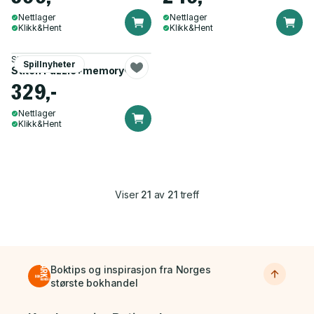
Nettlager
Nettlager
Klikk&Hent
Klikk&Hent
Stitch
Spillnyheter
Stitch Puzzle+memory®
329,-
Nettlager
Klikk&Hent
Viser
21
av
21
treff
Boktips og inspirasjon fra Norges
største bokhandel