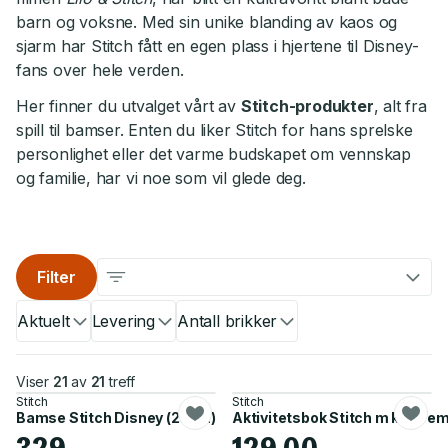
barn og voksne. Med sin unike blanding av kaos og
sjarm har Stitch fått en egen plass i hjertene til Disney-
fans over hele verden.
Her finner du utvalget vårt av
Stitch-produkter
, alt fra
spill til bamser. Enten du liker Stitch for hans sprelske
personlighet eller det varme budskapet om vennskap
og familie, har vi noe som vil glede deg.
Filter
Aktuelt
Levering
Antall brikker
Viser
21
av
21
treff
Stitch
Stitch
Bamse Stitch Disney (25cm)
Aktivitetsbok Stitch m klistre