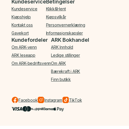
Bunnmeny
Kundeservice
Betingelser
Kundeservice
Klikk&Hent
Kjøpshjelp
Kjøpsvilkår
Kontakt oss
Personvernerklæring
Gavekort
Informasjonskapsler
Kundefordeler
ARK Bokhandel
Om ARK-venn
ARK Innhold
ARK leseapp
Ledige stillinger
Om ARK-bedriftsvenn
Om ARK
Bærekraft i ARK
Finn butikk
Facebook
Instagram
TikTok