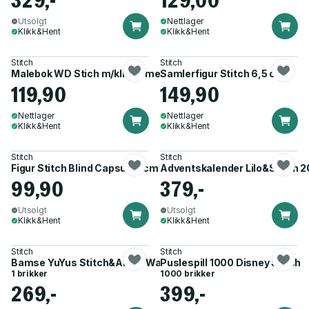
329,-
129,00
Utsolgt
Nettlager
Klikk&Hent
Klikk&Hent
Stitch
Stitch
Malebok WD Stich m/klistremerker
Samlerfigur Stitch 6,5 cm
119,90
149,90
Nettlager
Nettlager
Klikk&Hent
Klikk&Hent
Stitch
Stitch
Figur Stitch Blind Capsule 5cm ass.
Adventskalender Lilo&Stitch 
99,90
379,-
Utsolgt
Utsolgt
Klikk&Hent
Klikk&Hent
Stitch
Stitch
Bamse YuYus Stitch&Angel Wave 2, 12 cm
Puslespill 1000 Disney Stitch
1 brikker
1000 brikker
269,-
399,-