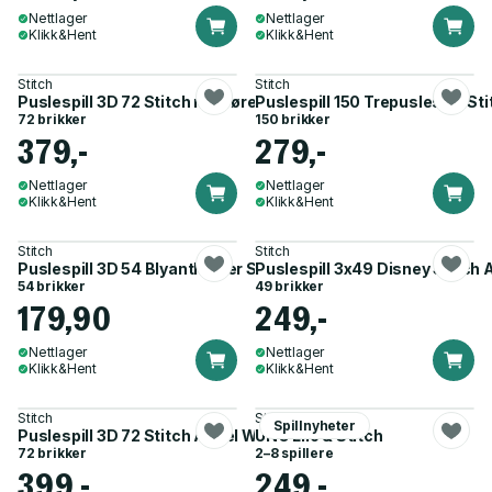
Nettlager
Nettlager
Klikk&Hent
Klikk&Hent
Stitch
Stitch
Puslespill 3D 72 Stitch med ører
Puslespill 150 Trepuslespill Sti
72 brikker
150 brikker
379,-
279,-
Nettlager
Nettlager
Klikk&Hent
Klikk&Hent
Stitch
Stitch
Puslespill 3D 54 Blyantholder Stitch
Puslespill 3x49 Disney Stitch 
54 brikker
49 brikker
179,90
249,-
Nettlager
Nettlager
Klikk&Hent
Klikk&Hent
Stitch
Stitch
Spillnyheter
Puslespill 3D 72 Stitch Angel With Ears
UNO Lilo & Stitch
72 brikker
2–8 spillere
399,-
249,-