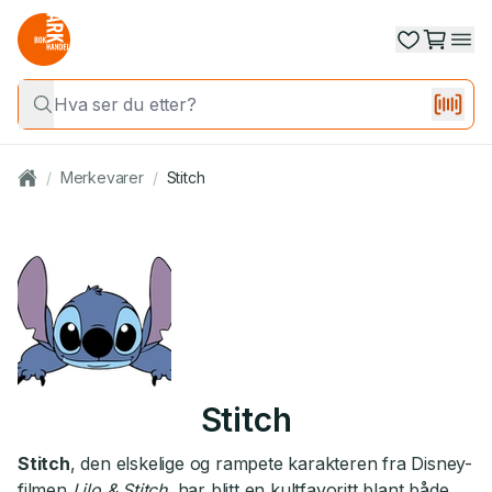
/
Merkevarer
/
Stitch
Stitch
Stitch
, den elskelige og rampete karakteren fra Disney-
filmen
Lilo & Stitch
, har blitt en kultfavoritt blant både