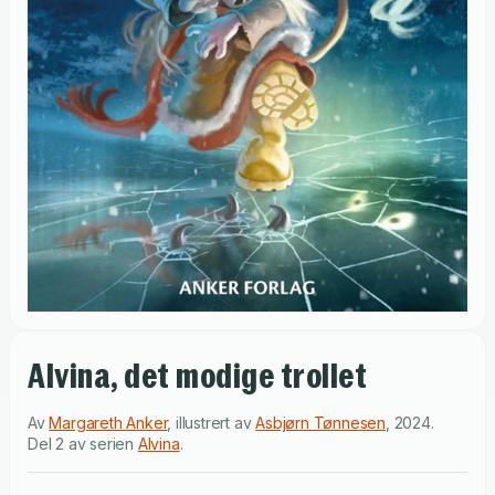
Alvina, det modige trollet
Av
Margareth Anker
,
illustrert av
Asbjørn Tønnesen
,
2024
.
Del 2 av serien
Alvina
.