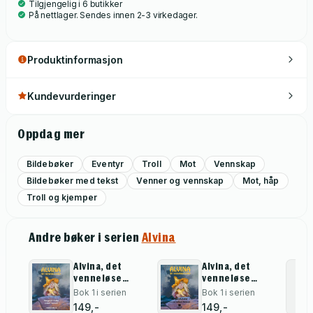
Tilgjengelig i 6 butikker
På nettlager. Sendes innen 2-3 virkedager.
Produktinformasjon
Kundevurderinger
Oppdag mer
Bildebøker
Eventyr
Troll
Mot
Vennskap
Bildebøker med tekst
Venner og vennskap
Mot, håp
Troll og kjemper
Andre bøker i serien
Alvina
Alvina, det
Alvina, det
venneløse
venneløse
trollet
trollet
Bok 1 i serien
Bok 1 i serien
149,-
149,-