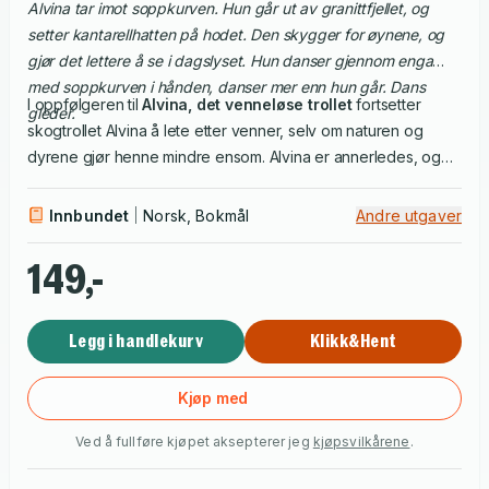
Alvina tar imot soppkurven. Hun går ut av granittfjellet, og
setter kantarellhatten på hodet. Den skygger for øynene, og
gjør det lettere å se i dagslyset. Hun danser gjennom enga
med soppkurven i hånden, danser mer enn hun går. Dans
I oppfølgeren til
Alvina, det venneløse trollet
fortsetter
gleder.
skogtrollet Alvina å lete etter venner, selv om naturen og
dyrene gjør henne mindre ensom. Alvina er annerledes, og
hun forteller om hvordan det føles å ikke bli inkludert. I boken
Alvina det modige trollet
viser Alvina modighet og styrke
Innbundet
Norsk, Bokmål
Andre utgaver
gjennom egne handlinger for å oppnå vennskap.
149,-
Legg i handlekurv
Klikk&Hent
Kjøp med
Ved å fullføre kjøpet aksepterer jeg
kjøpsvilkårene
.