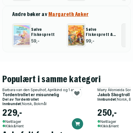
Andre bøker av
Margareth Anker
Sølve
Sølve
Fiskesprett
Fiskesprett &
Olivia
59,-
99,-
Bomullsdott
Populært i samme kategori
Barbara van den Speulhof, Aprilkind og 1 annen
Marry Áilonieida Som
Tordentrollet er misunnelig
Jakob Skogtroll o
Del av
Tordentrollet
Innbundet
|
Norsk, B
Innbundet
|
Norsk, Bokmål
229,-
250,-
Nettlager
Nettlager
Klikk&Hent
Klikk&Hent