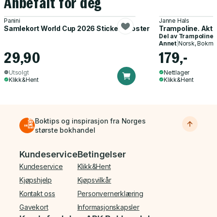
Anbefalt for deg
Panini
Janne Hals
Samlekort World Cup 2026 Sticker Booster
Trampoline. Akti
Del av
Trampoline
Annet
|
Norsk, Bokmå
29,90
179,-
Utsolgt
Nettlager
Klikk&Hent
Klikk&Hent
Boktips og inspirasjon fra Norges
største bokhandel
Bunnmeny
Kundeservice
Betingelser
Kundeservice
Klikk&Hent
Kjøpshjelp
Kjøpsvilkår
Kontakt oss
Personvernerklæring
Gavekort
Informasjonskapsler