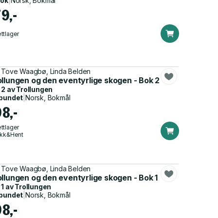
bok
|
Norsk, Bokmål
9,-
ttlager
 Tove Waagbø, Linda Belden
ollungen og den eventyrlige skogen - Bok 2
 2 av
Trollungen
bundet
|
Norsk, Bokmål
98,-
ttlager
ikk&Hent
 Tove Waagbø, Linda Belden
llungen og den eventyrlige skogen - Bok 1
 1 av
Trollungen
bundet
|
Norsk, Bokmål
98,-