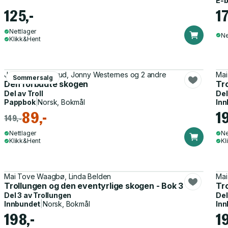
E-
125,-
17
Nettlager
Ne
Klikk&Hent
Jørn Martin Kolsrud, Jonny Westernes og 2 andre
Mai
Sommersalg
Den forbudte skogen
Tr
Del av
Troll
Del
Pappbok
|
Norsk, Bokmål
Inn
89,-
1
149,-
Nettlager
Ne
Klikk&Hent
Kl
Mai Tove Waagbø, Linda Belden
Mai
Trollungen og den eventyrlige skogen - Bok 3
Tro
Del 3 av
Trollungen
Del
Innbundet
|
Norsk, Bokmål
Inn
198,-
1