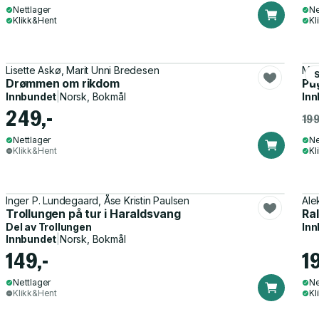
Nettlager
Ne
Klikk&Hent
Kl
Lisette Askø, Marit Unni Bredesen
Mag
Drømmen om rikdom
Pu
Innbundet
|
Norsk, Bokmål
Inn
249,-
199
Nettlager
Ne
Klikk&Hent
Kl
Inger P. Lundegaard, Åse Kristin Paulsen
Ale
Trollungen på tur i Haraldsvang
Ra
Del av
Trollungen
Inn
Innbundet
|
Norsk, Bokmål
149,-
1
Nettlager
Ne
Klikk&Hent
Kl