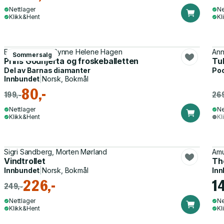
Nettlager
Ne
Klikk&Hent
Kl
Erik Johansen, Synne Helene Hagen
Ann
Sommersalg
Prins Godhjerta og froskeballetten
Tul
Del av
Barnas diamanter
Po
Innbundet
|
Norsk, Bokmål
80,-
199,-
269
Nettlager
Ne
Klikk&Hent
Kl
Sigri Sandberg, Morten Mørland
Amu
Vindtrollet
Th
Innbundet
|
Norsk, Bokmål
Inn
226,-
1
249,-
Nettlager
Ne
Klikk&Hent
Kl