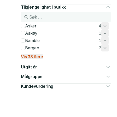
Tilgjengelighet i butikk
Asker
4
Askøy
1
Bamble
1
Bergen
7
Vis 38 flere
Utgitt år
Målgruppe
Kundevurdering