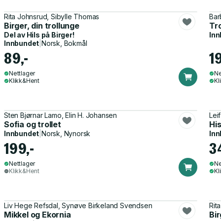
Rita Johnsrud, Sibylle Thomas
Bar
Birger, din trollunge
Tro
Del av
Hils på Birger!
Inn
Innbundet
|
Norsk, Bokmål
89,-
1
Nettlager
Ne
Klikk&Hent
Kl
Sten Bjørnar Lamo, Elin H. Johansen
Lei
Sofia og trollet
His
Innbundet
|
Norsk, Nynorsk
Inn
199,-
3
Nettlager
Ne
Klikk&Hent
Kl
Liv Hege Refsdal, Synøve Birkeland Svendsen
Rit
Mikkel og Ekornia
Bir