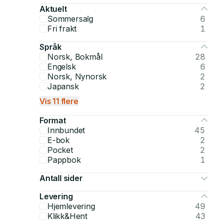
Aktuelt
Sommersalg
6
Fri frakt
1
Språk
Norsk, Bokmål
28
Engelsk
6
Norsk, Nynorsk
2
Japansk
2
Vis 11 flere
Format
Innbundet
45
E-bok
2
Pocket
2
Pappbok
1
Antall sider
Levering
Hjemlevering
49
Klikk&Hent
43