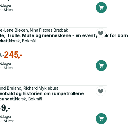
ttlager
ikk&Hent
e-Lene Bleken, Nina Flatnes Bratbak
le, Trulle, Mulle og menneskene - en eventyrbok for barn
cket
|
Norsk, Bokmål
245,-
,-
ttlager
ikk&Hent
nd Breland, Richard Myklebust
eobald og historien om rumpetrollene
bundet
|
Norsk, Bokmål
49,-
ttlager
ikk&Hent