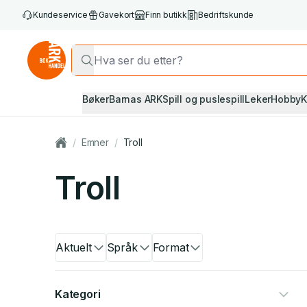
Kundeservice
Gavekort
Finn butikk
Bedriftskunde
Bøker
Barnas ARK
Spill og puslespill
Leker
Hobby
K
/
Emner
/
Troll
Troll
Aktuelt
Språk
Format
Kategori