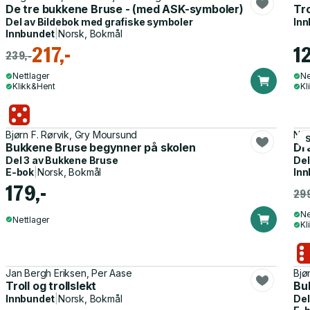
De tre bukkene Bruse - (med ASK-symboler)
Tro
Del av
Bildebok med grafiske symboler
Inn
Innbundet
|
Norsk, Bokmål
217,-
12
239,-
Nettlager
Ne
Klikk&Hent
Kl
Bjørn F. Rørvik, Gry Moursund
Nin
Bukkene Bruse begynner på skolen
Dra
Del 3 av
Bukkene Bruse
Del
E-bok
|
Norsk, Bokmål
Inn
179,-
299
Ne
Nettlager
Kl
Jan Bergh Eriksen, Per Aase
Bjø
Troll og trollslekt
Bu
Innbundet
|
Norsk, Bokmål
Del