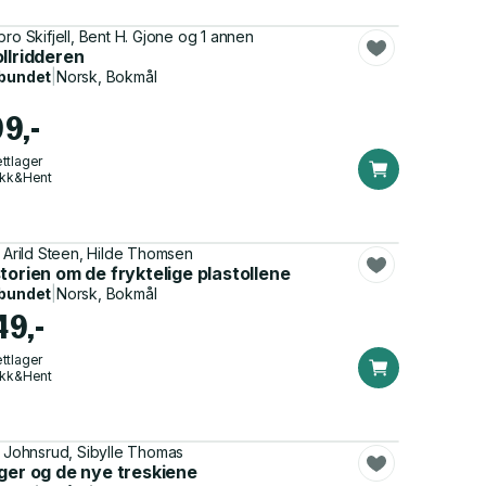
bro Skifjell, Bent H. Gjone og 1 annen
llridderen
bundet
|
Norsk, Bokmål
99,-
ttlager
ikk&Hent
f Arild Steen, Hilde Thomsen
torien om de fryktelige plastollene
bundet
|
Norsk, Bokmål
49,-
ttlager
ikk&Hent
a Johnsrud, Sibylle Thomas
ger og de nye treskiene