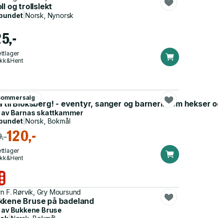
ll og trollslekt
bundet
|
Norsk, Nynorsk
5,-
ttlager
ikk&Hent
a Haugdahl
Sommersalg
 til Bloksberg! - eventyr, sanger og barnerim om hekser og
 av
Barnas skattkammer
bundet
|
Norsk, Bokmål
120,-
,-
ttlager
ikk&Hent
rn F. Rørvik, Gry Moursund
kkene Bruse på badeland
 av
Bukkene Bruse