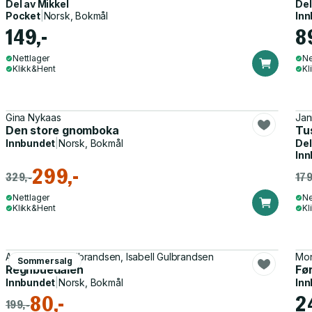
Del av
Mikkel
Del
Pocket
|
Norsk, Bokmål
Inn
149,-
8
Nettlager
Ne
Klikk&Hent
Kl
Gina Nykaas
Jan
Den store gnomboka
Tus
Innbundet
|
Norsk, Bokmål
Del
Inn
299,-
329,-
179
Nettlager
Ne
Klikk&Hent
Kl
Ann-Charlott Gulbrandsen, Isabell Gulbrandsen
Mon
Sommersalg
Regnbuedalen
Fø
Innbundet
|
Norsk, Bokmål
Inn
80,-
2
199,-