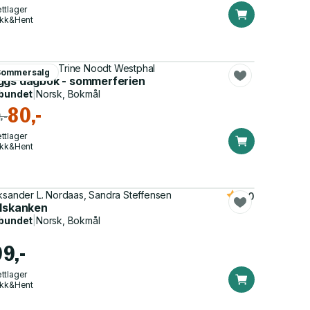
ttlager
ikk&Hent
ne Hovden, Trine Noodt Westphal
Sommersalg
ggs dagbok - sommerferien
bundet
|
Norsk, Bokmål
80,-
,-
ttlager
ikk&Hent
ksander L. Nordaas, Sandra Steffensen
5.0
llskanken
bundet
|
Norsk, Bokmål
99,-
ttlager
ikk&Hent