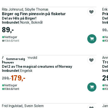
Rita Johnsrud, Sibylle Thomas
Eri
Birger og Finn pinnsvin på fisketur
Pr
Del av
Hils på Birger!
Del
Innbundet
|
Norsk, Bokmål
Inn
89,-
99,
Nettlager
Ne
Klikk&Hent
Kl
Anne Marie Rosenvold
Ann
Sommersalg
Hulder
Tro
Del 2 av
The magical creatures of Norway
Del
Innbundet
|
Engelsk
Inn
179,-
2
299,-
Nettlager
Ne
Klikk&Hent
Kl
Frid Ingulstad, Svein Solem
Jan