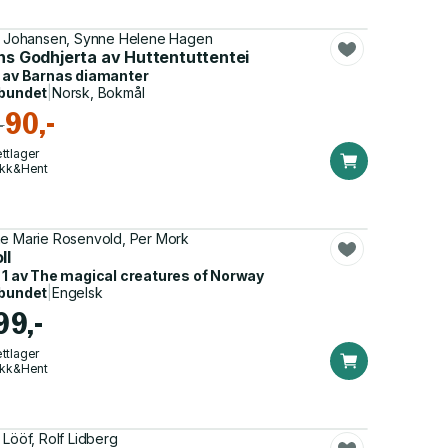
k Johansen, Synne Helene Hagen
ins Godhjerta av Huttentuttentei
 av
Barnas diamanter
bundet
|
Norsk, Bokmål
90,-
-
ttlager
ikk&Hent
e Marie Rosenvold, Per Mork
ll
 1 av
The magical creatures of Norway
bundet
|
Engelsk
99,-
ttlager
ikk&Hent
 Lööf, Rolf Lidberg