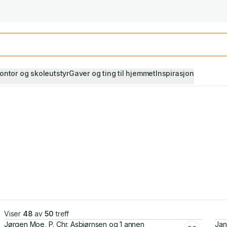
Studiestart! Alle* pensumbøker -20%
Se utvalget her
ontor og skoleutstyr
Gaver og ting til hjemmet
Inspirasjon
Viser
48
av
50
treff
Jørgen Moe, P. Chr. Asbjørnsen og 1 annen
Jan