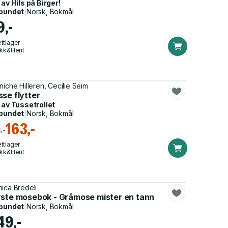
 av
Hils på Birger!
bundet
|
Norsk, Bokmål
9,-
ttlager
ikk&Hent
niche Hilleren, Cecilie Seim
se flytter
 av
Tussetrollet
bundet
|
Norsk, Bokmål
163,-
,-
ttlager
ikk&Hent
ica Bredeli
rste mosebok - Gråmose mister en tann
bundet
|
Norsk, Bokmål
49,-