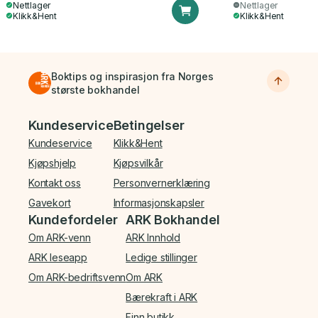
Nettlager
Nettlager
Klikk&Hent
Klikk&Hent
Boktips og inspirasjon fra Norges
største bokhandel
Bunnmeny
Kundeservice
Betingelser
Kundeservice
Klikk&Hent
Kjøpshjelp
Kjøpsvilkår
Kontakt oss
Personvernerklæring
Gavekort
Informasjonskapsler
Kundefordeler
ARK Bokhandel
Om ARK-venn
ARK Innhold
ARK leseapp
Ledige stillinger
Om ARK-bedriftsvenn
Om ARK
Bærekraft i ARK
Finn butikk