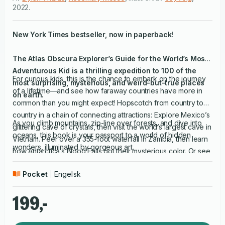
2022
.
New York Times
bestseller, now in paperback!
The Atlas Obscura Explorer’s Guide for the World’s Most
Adventurous Kid
is a thrilling expedition to 100 of the
For curious kids, this is the chance to embark on the journey
most surprising, mysterious, and weird-but-true places
of a lifetime—and see how faraway countries have more in
on earth.
common than you might expect! Hopscotch from country to
country in a chain of connecting attractions: Explore Mexico’s
As you climb mountains, zip-line over forests, and dive into
glittering cave of crystals, then visit the world’s largest cave in
oceans, this book is your passport to a world of hidden
Vietnam. Peer over a 355-foot waterfall in Zambia, then learn
wonders, illuminated by gorgeous art.
how Antarctica’s Blood Falls got their mysterious color. Or see
mysterious mummies in Japan and France, then majestic ice
Pocket
Engelsk
caves in both Argentina and Austria.
199,-