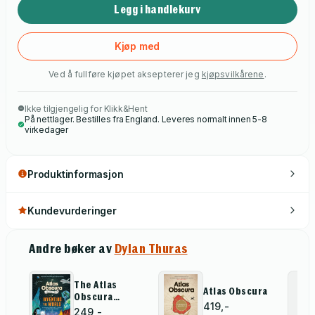
Legg i handlekurv
Kjøp med
Ved å fullføre kjøpet aksepterer jeg
kjøpsvilkårene
.
Ikke tilgjengelig for Klikk&Hent
På nettlager. Bestilles fra England. Leveres normalt innen 5-8
virkedager
Produktinformasjon
Kundevurderinger
Andre bøker av
Dylan Thuras
The Atlas
Atlas Obscura
Obscura
419,-
Explorer’s
249,-