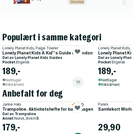
Guide to
Inventing the
World
Populært i samme kategori
Lonely Planet Kids, Paige Towler
Lonely Planet Kids, 
Lonely Planet Kids A Kid''s Guide to London
Lonely Planet Kid
Del av
Lonely Planet Kids Guides
Del av
Lonely Plane
Pocket
|
Engelsk
Pocket
|
Engelsk
189,-
189,-
Nettlager
Nettlager
Klikk&Hent
Klikk&Hent
Anbefalt for deg
Janne Hals
Panini
5.0
Trampoline. Aktivitetshefte for barnehagen
Samlekort World
Del av
Trampoline
Annet
|
Norsk, Bokmål
179,-
29,90