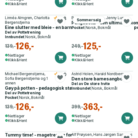
Klikk&Hent
Klikk&Hent
Linnéa Almgren, Charlotta
Beate Engelschiøn, Jenny Lund
4.8
Sommersalg
Bergenstjerna
Pengeboka - den ultimate økono
Eine slutter med bleie - en barnebok som støtter dere under 
Pocket
|
Norsk, Bokmål
Del av
Pottetrening
Innbundet
|
Norsk, Bokmål
126,-
125,-
139,-
249,-
Nettlager
Nettlager
Klikk&Hent
Klikk&Hent
Michael Bergenstjerna,
Astrid Holen, Harald Nordberg
5.0
Sofia Bergenstjerna og 1
Den store barnesangboka
annen
Del av
De store hvite
Gøy på potten - pedagogisk støtte til pottetreningen
Innbundet
|
Norsk, Bokmål
Del av
Pottetrening
Pocket
|
Norsk, Bokmål
126,-
363,-
139,-
399,-
Nettlager
Nettlager
Klikk&Hent
Klikk&Hent
Tummy time! - magetrening for kropp og hjerne
Alf Prøysen, Hans Jørgen Sandnes