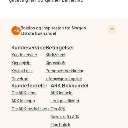
Boktips og inspirasjon fra Norges
største bokhandel
Bunnmeny
Kundeservice
Betingelser
Kundeservice
Klikk&Hent
Kjøpshjelp
Kjøpsvilkår
Kontakt oss
Personvernerklæring
Gavekort
Informasjonskapsler
Kundefordeler
ARK Bokhandel
Om ARK-venn
ARK Innhold
ARK leseapp
Ledige stillinger
Om ARK-bedriftsvenn
Om ARK
Bærekraft i ARK
Finn butikk