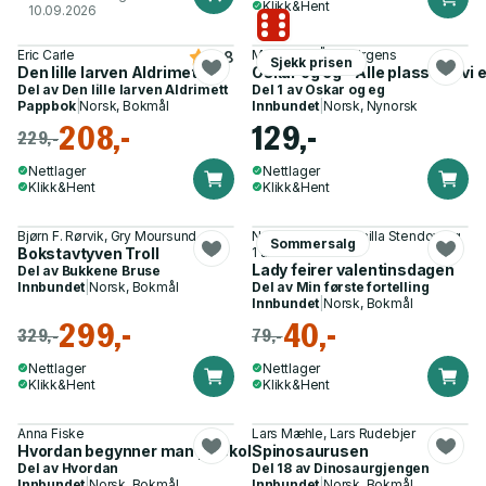
Klikk&Hent
10.09.2026
Eric Carle
Maria Parr, Åshild Irgens
4.8
Sjekk prisen
Den lille larven Aldrimett
Oskar og eg - Alle plassane vi 
Del av
Den lille larven Aldrimett
Del 1 av
Oskar og eg
Pappbok
|
Norsk, Bokmål
Innbundet
|
Norsk, Nynorsk
208,-
129,-
229,-
Nettlager
Nettlager
Klikk&Hent
Klikk&Hent
Bjørn F. Rørvik, Gry Moursund
Nancy Parent, Camilla Stendov og
Sommersalg
Bokstavtyven Troll
1 annen
Lady feirer valentinsdagen
Del av
Bukkene Bruse
Innbundet
|
Norsk, Bokmål
Del av
Min første fortelling
Innbundet
|
Norsk, Bokmål
299,-
40,-
329,-
79,-
Nettlager
Nettlager
Klikk&Hent
Klikk&Hent
Anna Fiske
Lars Mæhle, Lars Rudebjer
Hvordan begynner man på skolen?
Spinosaurusen
Del av
Hvordan
Del 18 av
Dinosaurgjengen
Innbundet
|
Norsk, Bokmål
Innbundet
|
Norsk, Bokmål