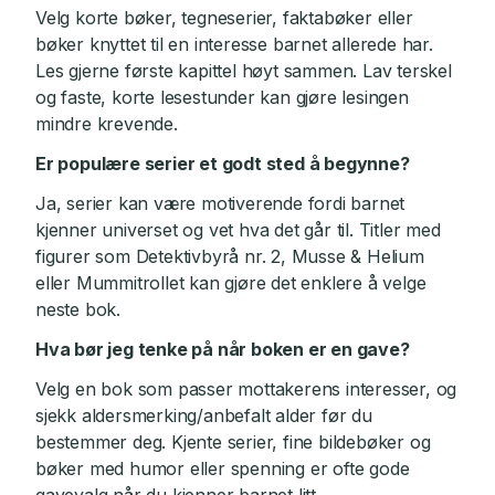
Velg korte bøker, tegneserier, faktabøker eller
bøker knyttet til en interesse barnet allerede har.
Les gjerne første kapittel høyt sammen. Lav terskel
og faste, korte lesestunder kan gjøre lesingen
mindre krevende.
Er populære serier et godt sted å begynne?
Ja, serier kan være motiverende fordi barnet
kjenner universet og vet hva det går til. Titler med
figurer som Detektivbyrå nr. 2, Musse & Helium
eller Mummitrollet kan gjøre det enklere å velge
neste bok.
Hva bør jeg tenke på når boken er en gave?
Velg en bok som passer mottakerens interesser, og
sjekk aldersmerking/anbefalt alder før du
bestemmer deg. Kjente serier, fine bildebøker og
bøker med humor eller spenning er ofte gode
gavevalg når du kjenner barnet litt.