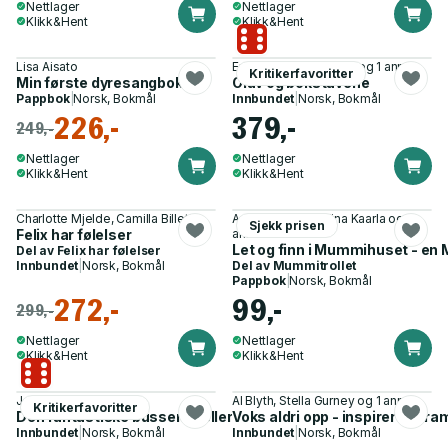
Nettlager
Nettlager
Klikk&Hent
Klikk&Hent
Lisa Aisato
Erlend Loe, Tore Rem og 1 annen
Kritikerfavoritter
Min første dyresangbok
Olav og bokstavene
Pappbok
|
Norsk, Bokmål
Innbundet
|
Norsk, Bokmål
226,-
379,-
249,-
Nettlager
Nettlager
Klikk&Hent
Klikk&Hent
Charlotte Mjelde, Camilla Billett
Anders Vacklin, Riina Kaarla og 1
Sjekk prisen
Felix har følelser
annen
Let og finn i Mummihuset - en
Del av
Felix har følelser
Innbundet
|
Norsk, Bokmål
Del av
Mummitrollet
Pappbok
|
Norsk, Bokmål
272,-
99,-
299,-
Nettlager
Nettlager
Klikk&Hent
Klikk&Hent
Jakob Martin Strid
Al Blyth, Stella Gurney og 1 annen
Kritikerfavoritter
Den fantastiske bussen - (eller hvordan vi kom fra A til B)
Voks aldri opp - inspirert av r
Innbundet
|
Norsk, Bokmål
Innbundet
|
Norsk, Bokmål