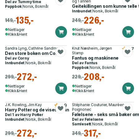
og 1 annen
Del av
Tummy time
Geitekillingen som kunne telle ti
Pappbok
|
Norsk, Bokmål
Innbundet
|
Norsk, Bokmål
135,-
226,-
149,-
249,-
Nettlager
Nettlager
Klikk&Hent
Klikk&Hent
Sandra Lyng, Cathrine Sandmæl
Knut Næsheim, Jørgen
3.7
Den store boken om Corny
Stamp
Fantus og maskinene
Del av
Corny
Innbundet
|
Norsk, Bokmål
Del av
Fantus
Pappbok
|
Norsk, Bokmål
272,-
208,-
299,-
229,-
Nettlager
Nettlager
Klikk&Hent
Klikk&Hent
J.K. Rowling, Jim Kay
Stéphanie Couturier, Maurèen
4.9
Harry Potter og de vises stein
Poignonec
Følelsene - seks små bøker om 
Del 1 av
Harry Potter
Innbundet
|
Norsk, Bokmål
Del av
Følelsene
Samlesett
|
Norsk, Bokmål
272,-
317,-
299,-
349,-