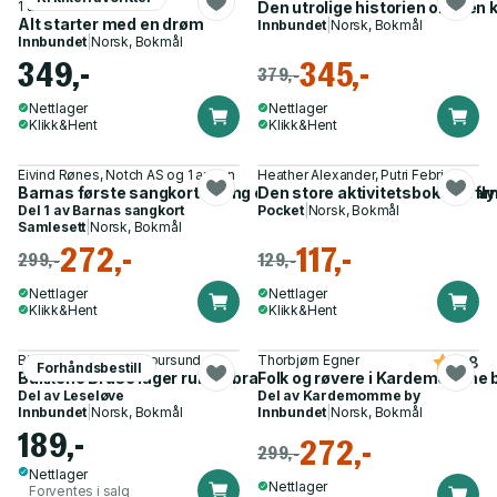
1 annen
Den utrolige historien om den 
Alt starter med en drøm
Innbundet
|
Norsk, Bokmål
Innbundet
|
Norsk, Bokmål
349,-
345,-
379,-
Nettlager
Nettlager
Klikk&Hent
Klikk&Hent
Eivind Rønes, Notch AS og 1 annen
Heather Alexander, Putri Febriana
Barnas første sangkort - syng og spill : 25 kjente og kjære ba
Den store aktivitetsboka på fly
Del 1 av
Barnas sangkort
Pocket
|
Norsk, Bokmål
Samlesett
|
Norsk, Bokmål
272,-
117,-
299,-
129,-
Nettlager
Nettlager
Klikk&Hent
Klikk&Hent
Bjørn F. Rørvik, Gry Moursund
Thorbjørn Egner
4.8
Forhåndsbestill
Bukkene Bruse lager rumpebrann
Folk og røvere i Kardemomme 
Del av
Leseløve
Del av
Kardemomme by
Innbundet
|
Norsk, Bokmål
Innbundet
|
Norsk, Bokmål
189,-
272,-
299,-
Nettlager
Nettlager
Forventes i salg