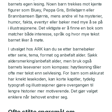
barnets egen lesing. Noen barn trekkes mot kjente
figurer som Bluey, Peppa Gris, Brillebjørn eller
Brannbamsen Bjørnis, mens andre vil ha mysterier,
humor, fakta, eventyr eller bøker med mye å se på
i illustrasjonene. Det viktigste er å finne en bok som
matcher både interesse, språk og hvor mye tekst
barnet liker å møte.
I utvalget hos ARK kan du se etter barnebøker
etter serie, tema, format og anbefalt alder. Sjekk
aldersmerking/anbefalt alder, men bruk også
barnets lesevaner som kompass: høytlesning tåler
ofte mer tekst enn selvlesing. For barn som akkurat
har knekt lesekoden, kan korte kapitler, tydelig
typografi og illustrasjoner gjøre overgangen til
lengre historier mer motiverende. Det gjør valget
enklere når behovet endrer seg.
Ofte stilte spørsmål om