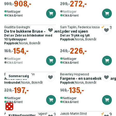
908,-
272,-
999,-
299,-
Nettlager
Nettlager
Klikk&Hent
Klikk&Hent
Giuditta Gaviraghi
Sam Taplin, Federica Iossa
4.2
De tre bukkene Bruse - 10 eventyrlige lyder
Lyder ved sjøen
Del av
Zebras bildebøker med
Del av
Trykk og lytt
10 lydknapper
Pappbok
|
Norsk, Bokmål
Pappbok
|
Norsk, Bokmål
154,-
226,-
169,-
249,-
Nettlager
Nettlager
Klikk&Hent
Klikk&Hent
Emily Winfield Martin
Beverley Hopwood
Sommersalg
Alt du kan bli
Fargene - en sansebok om far
Innbundet
|
Norsk, Bokmål
Pappbok
|
Norsk, Bokmål
197,-
135,-
329,-
149,-
Nettlager
Nettlager
Klikk&Hent
Klikk&Hent
Antonio Nusa, Frode Saugestad og
Jakob Martin Strid
4.9
Kritikerfavoritter