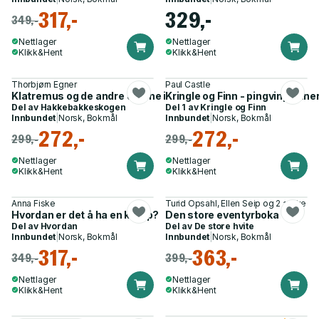
317,-
329,-
349,-
Nettlager
Nettlager
Klikk&Hent
Klikk&Hent
Thorbjørn Egner
Paul Castle
Klatremus og de andre dyrene i Hakkebakkeskogen
Kringle og Finn - pingvinpartne
Del av
Hakkebakkeskogen
Del 1 av
Kringle og Finn
Innbundet
|
Norsk, Bokmål
Innbundet
|
Norsk, Bokmål
272,-
272,-
299,-
299,-
Nettlager
Nettlager
Klikk&Hent
Klikk&Hent
Anna Fiske
Turid Opsahl, Ellen Seip og 2 andre
Hvordan er det å ha en kropp?
Den store eventyrboka
Del av
Hvordan
Del av
De store hvite
Innbundet
|
Norsk, Bokmål
Innbundet
|
Norsk, Bokmål
317,-
363,-
349,-
399,-
Nettlager
Nettlager
Klikk&Hent
Klikk&Hent