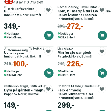
Viser
48
av
110 718
treff
Kjersti Synneva Moen
Rachel Piercey, Freya Hartas
Kritikerfavoritter
Bløte folk
Kom, bli med på tur i Eventyrs
Innbundet
|
Norsk, Bokmål
Del av
Årstidene i naturen
Innbundet
|
Norsk, Bokmål
349,-
272,-
299,-
Nettlager
Nettlager
Klikk&Hent
Klikk&Hent
Julia Wiberg, Cecilia Heikkilä
Lisa Aisato
Sommersalg
Ut i skogen!
Min første sangbok
Innbundet
|
Norsk, Bokmål
Pappbok
|
Norsk, Bokmål
100,-
226,-
249,-
249,-
Nettlager
Nettlager
Klikk&Hent
Klikk&Hent
Kristie Pickersgill, Garth Williams
Charlotte Mjelde, Camilla Billett
Dyra på gården - magnetbok
Felix er modig
Pappbok
|
Norsk, Bokmål
Del av
Felix har følelser
Innbundet
|
Norsk, Bokmål
149,-
299,-