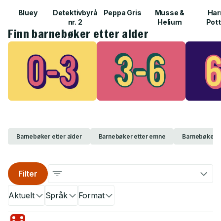
Bluey
Detektivbyrå
Peppa Gris
Musse &
Har
nr. 2
Helium
Pott
Finn barnebøker etter alder
Barnebøker etter alder
Barnebøker etter emne
Barnebøker e
Filter
Aktuelt
Språk
Format