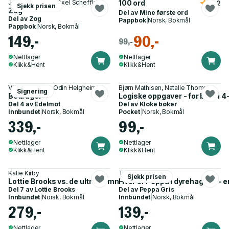
Julia Donaldson, Axel Scheffler
100 ord
4.2
Sjekk prisen
Zog
Del av
Mine første ord
Del av
Zog
Pappbok
|
Norsk, Bokmål
Pappbok
|
Norsk, Bokmål
149,-
90,-
99,-
Nettlager
Nettlager
Klikk&Hent
Klikk&Hent
Victor Sotberg, Odin Helgheim
Bjørn Mathisen, Natalie Thomson
Signering
Bedrager
Logiske oppgaver - for barn i 4
Del 4 av
Edelmot
Del av
Kloke bøker
Innbundet
|
Norsk, Bokmål
Pocket
|
Norsk, Bokmål
339,-
99,-
Nettlager
Nettlager
Klikk&Hent
Klikk&Hent
Katie Kirby
Toria Hegedus
Sjekk prisen
Lottie Brooks vs. de ultraslemme jentene
Hvor er Peppa i dyrehagen? - e
Del 7 av
Lottie Brooks
Del av
Peppa Gris
Innbundet
|
Norsk, Bokmål
Innbundet
|
Norsk, Bokmål
279,-
139,-
Nettlager
Nettlager