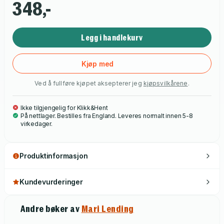
348,-
Legg i handlekurv
Kjøp med
Ved å fullføre kjøpet aksepterer jeg
kjøpsvilkårene
.
Ikke tilgjengelig for Klikk&Hent
På nettlager. Bestilles fra England. Leveres normalt innen 5-8
virkedager.
Produktinformasjon
Kundevurderinger
Andre bøker av
Mari Lending