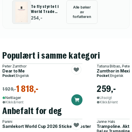
To fly styrtet i
Alle bøker
World Trade
av
Center
forfatteren
254,-
Populært i samme kategori
Peter Zumthor
Tatiana Bilbao, Pete
Dear to Me
Zumthor in Mexi
Pocket
|
Engelsk
Pocket
|
Engelsk
1 818,-
259,-
1 929,-
Nettlager
Utsolgt
Klikk&Hent
Klikk&Hent
Anbefalt for deg
Panini
Janne Hals
Samlekort World Cup 2026 Sticker Booster
Trampoline. Akti
Del av
Trampoline