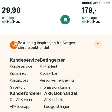
Annet
|
Norsk, Bokmå
29,90
179,-
Utsolgt
Nettlager
Klikk&Hent
Klikk&Hent
Boktips og inspirasjon fra Norges
største bokhandel
Bunnmeny
Kundeservice
Betingelser
Kundeservice
Klikk&Hent
Kjøpshjelp
Kjøpsvilkår
Kontakt oss
Personvernerklæring
Gavekort
Informasjonskapsler
Kundefordeler
ARK Bokhandel
Om ARK-venn
ARK Innhold
ARK leseapp
Ledige stillinger