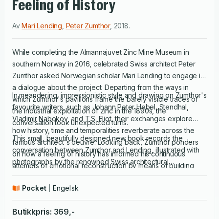
Feeling of History
Av
Mari Lending
,
Peter Zumthor
,
2018
.
While completing the Almannajuvet Zinc Mine Museum in
southern Norway in 2016, celebrated Swiss architect Peter
Zumthor asked Norwegian scholar Mari Lending to engage in
a dialogue about the project. Departing from the ways in
In meandering, impressionistic style and drawing on Zumthor's
which Zumthor's pavilions frame the barely visible traces of
favourite writers, such as Johann Peter Hebel, Stendhal,
the industrial exploitation of zinc in the 1890s, the
Vladimir Nabokov, and T.S. Eliot, their exchanges explore
conversation took unexpected turns.
how history, time and temporalities reverberate across the
This small, beautifully designed new book records the
famous architect's oeuvre. Looking back, Zumthor ponders
conversation between Zumthor and Lending, illustrated with
on how a feeling of history has informed his continuous
photographs by the renowned Swiss architectural
attempts of emotional reconstruction by means of building,
photographer Hélène Binet.
from architectural interventions in dramatic landscapes to his
Pocket
Engelsk
design for the redevelopment of Los Angeles' LACMA on a
grand urban scale.
Butikkpris
:
369
,-