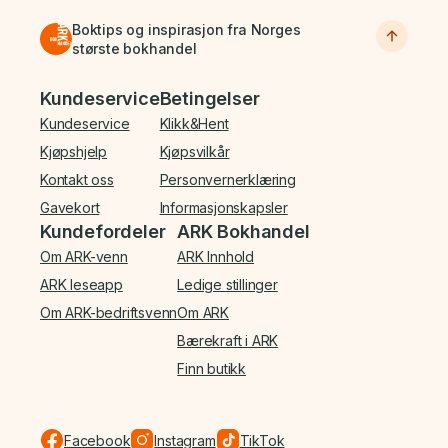
Boktips og inspirasjon fra Norges
største bokhandel
Bunnmeny
Kundeservice
Betingelser
Kundeservice
Klikk&Hent
Kjøpshjelp
Kjøpsvilkår
Kontakt oss
Personvernerklæring
Gavekort
Informasjonskapsler
Kundefordeler
ARK Bokhandel
Om ARK-venn
ARK Innhold
ARK leseapp
Ledige stillinger
Om ARK-bedriftsvenn
Om ARK
Bærekraft i ARK
Finn butikk
Facebook
Instagram
TikTok