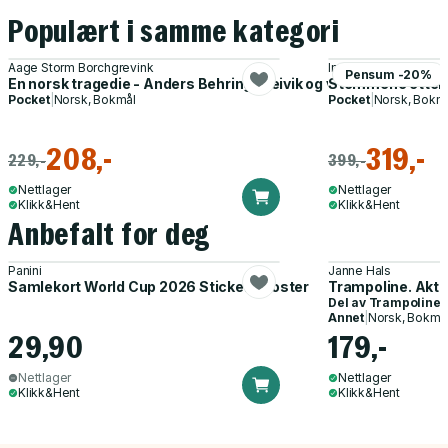
Populært i samme kategori
Aage Storm Borchgrevink
Ingvild Folkvord
Pensum -20%
En norsk tragedie - Anders Behring Breivik og veiene til Utøya
Stemmene etter 2
Pocket
|
Norsk, Bokmål
Pocket
|
Norsk, Bokm
208,-
319,-
229,-
399,-
Nettlager
Nettlager
Klikk&Hent
Klikk&Hent
Anbefalt for deg
Panini
Janne Hals
Samlekort World Cup 2026 Sticker Booster
Trampoline. Akti
Del av
Trampoline
Annet
|
Norsk, Bokmå
29,90
179,-
Nettlager
Nettlager
Klikk&Hent
Klikk&Hent