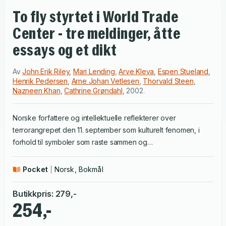
To fly styrtet i World Trade
Center - tre meldinger, åtte
essays og et dikt
Av
John Erik Riley
,
Mari Lending
,
Arve Kleva
,
Espen Stueland
,
Henrik Pedersen
,
Arne Johan Vetlesen
,
Thorvald Steen
,
Nazneen Khan
,
Cathrine Grøndahl
,
2002
.
Norske forfattere og intellektuelle reflekterer over
terrorangrepet den 11. september som kulturelt fenomen, i
forhold til symboler som raste sammen og
forestillingsverdener som oppstod i etterkant Terroraksjonen
11. september var et angrep på symboler. To sentrale bilder
Pocket
Norsk, Bokmål
på økonomisk og militær makt ble angrepet og endret
karakter. Bildene på denne endringen kan vi se igjen og igjen
Butikkpris
:
279
,-
og igjen. Hva gjør de med oss? Antologien har gitt forfattere
254,-
og intellektuelle, som på en eller annen måte arbeider i et felt