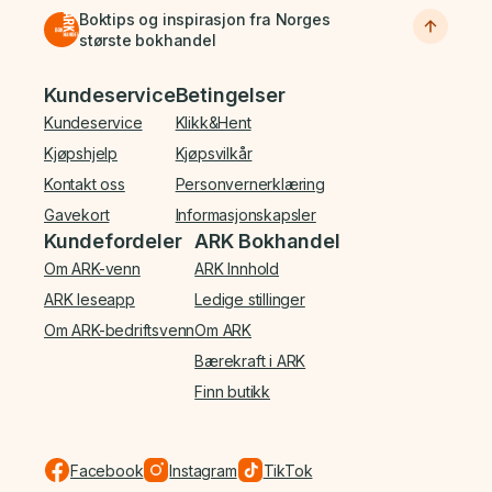
Boktips og inspirasjon fra Norges
største bokhandel
Bunnmeny
Kundeservice
Betingelser
Kundeservice
Klikk&Hent
Kjøpshjelp
Kjøpsvilkår
Kontakt oss
Personvernerklæring
Gavekort
Informasjonskapsler
Kundefordeler
ARK Bokhandel
Om ARK-venn
ARK Innhold
ARK leseapp
Ledige stillinger
Om ARK-bedriftsvenn
Om ARK
Bærekraft i ARK
Finn butikk
Facebook
Instagram
TikTok