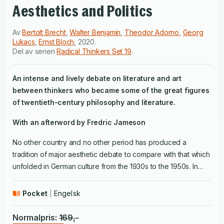
Aesthetics and Politics
Av
Bertolt Brecht
,
Walter Benjamin
,
Theodor Adorno
,
Georg
Lukacs
,
Ernst Bloch
,
2020
.
Del av serien
Radical Thinkers Set 19
.
An intense and lively debate on literature and art
between thinkers who became some of the great figures
of twentieth-century philosophy and literature.
With an afterword by Fredric Jameson
No other country and no other period has produced a
tradition of major aesthetic debate to compare with that which
unfolded in German culture from the 1930s to the 1950s. In
Aesthetics and Politics
the key texts of the great Marxist
controversies over literature and art during these years are
Pocket
Engelsk
assembled in a single volume. They do not form a disparate
collection but a continuous, interlinked debate between
Normalpris
:
169
,-