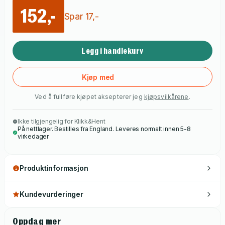
thinkers who have become giants of twentieth-century
152,-
intellectual history.
Spar
17
,-
Legg i handlekurv
Kjøp med
Ved å fullføre kjøpet aksepterer jeg
kjøpsvilkårene
.
Ikke tilgjengelig for Klikk&Hent
På nettlager. Bestilles fra England. Leveres normalt innen 5-8
virkedager
Produktinformasjon
Kundevurderinger
Oppdag mer