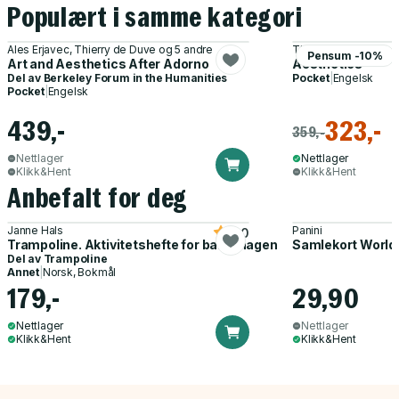
Populært i samme kategori
Ales Erjavec, Thierry de Duve og 5 andre
Theodor W. Adorno, 
Pensum -10%
Art and Aesthetics After Adorno
Aesthetics
Del av
Berkeley Forum in the Humanities
Pocket
|
Engelsk
Pocket
|
Engelsk
439,-
323,-
359,-
Nettlager
Nettlager
Klikk&Hent
Klikk&Hent
Anbefalt for deg
Janne Hals
Panini
5.0
Trampoline. Aktivitetshefte for barnehagen
Samlekort World
Del av
Trampoline
Annet
|
Norsk, Bokmål
179,-
29,90
Nettlager
Nettlager
Klikk&Hent
Klikk&Hent