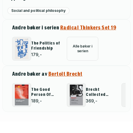
Social and political philosophy
Andre bøker i serien
Radical Thinkers Set 19
The Politics of
Alle bøker i
Friendship
serien
179,-
Andre bøker av
Bertolt Brecht
The Good
Brecht
Person Of
Collected
Szechwan
Plays: 5
189,-
369,-