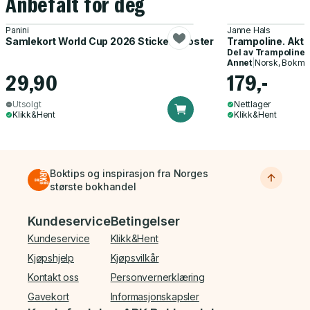
Anbefalt for deg
Panini
Janne Hals
Samlekort World Cup 2026 Sticker Booster
Trampoline. Akti
Del av
Trampoline
Annet
|
Norsk, Bokmå
29,90
179,-
Utsolgt
Nettlager
Klikk&Hent
Klikk&Hent
Boktips og inspirasjon fra Norges
største bokhandel
Bunnmeny
Kundeservice
Betingelser
Kundeservice
Klikk&Hent
Kjøpshjelp
Kjøpsvilkår
Kontakt oss
Personvernerklæring
Gavekort
Informasjonskapsler