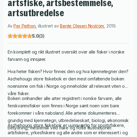
artsfiske, artsbestemmelse,
artsutbredelse
Av
Per Pethon
,
illustrert av
Bente Olesen Nyström
,
2019
.
5.0
(
3
)
En komplett og rikt illustrert oversikt over alle fisker i norske
farvann og innsjøer.
Hva heter fisken? Hvor finnes den og hva kjennetegner den?
Aschehougs store fiskebok er den mest omfattende boken
noensinne om fisk i Norge og inneholder all relevant viten om
våre fisker.
Boken omhandler alle arter registrert i norske farvann, alle
ferskvannsfisker som finnes i Norge samt noen som bare
forekommer i våre naboland. Alle artene dokumenteres
grundig med kjennetegn, utbredelseskart, biologi, økonomisk
Aschehougs store fiskebok er uunnværlig for sportsfiskere,
betydning, minstemål ved fiske og flotte illustrasjoner.
artsfiskere, yrkesfiskere og alle andre som er interessert i og