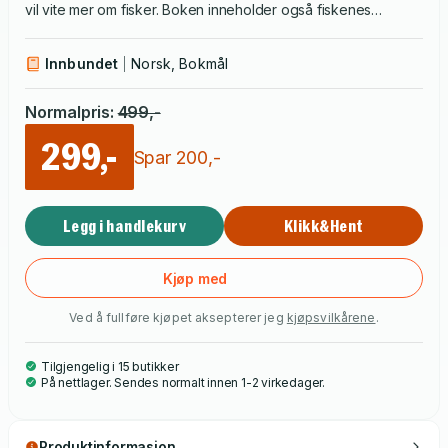
vil vite mer om fisker. Boken inneholder også fiskenes
familienavn, latinske navn, bestemmelsesnøkler, oversikt over
fiskenes utvikling, anatomi, klassifisering, vandringer og mye
Innbundet
Norsk, Bokmål
mer.
Normalpris
:
499
,-
299,-
Spar
200
,-
Legg i handlekurv
Klikk&Hent
Kjøp med
Ved å fullføre kjøpet aksepterer jeg
kjøpsvilkårene
.
Tilgjengelig i 15 butikker
På nettlager. Sendes normalt innen 1-2 virkedager.
Produktinformasjon