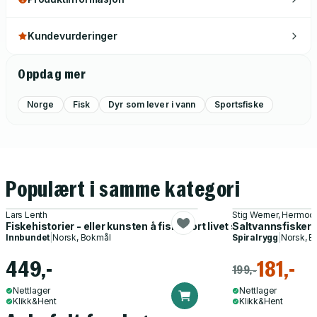
Kundevurderinger
Oppdag mer
Norge
Fisk
Dyr som lever i vann
Sportsfiske
Populært i samme kategori
Lars Lenth
Stig Werner, Hermod
Fiskehistorier - eller kunsten å fiske bort livet sitt
Saltvannsfisker
Innbundet
|
Norsk, Bokmål
Spiralrygg
|
Norsk, B
449,-
181,-
199,-
Nettlager
Nettlager
Klikk&Hent
Klikk&Hent