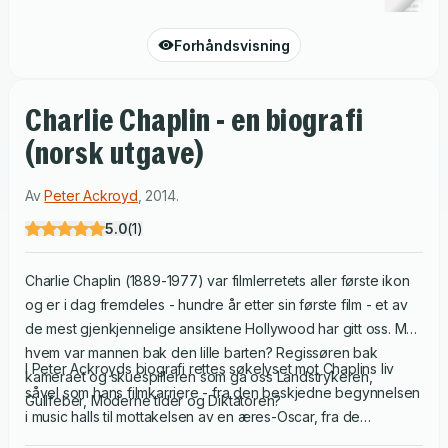
Forhåndsvisning
Charlie Chaplin - en biografi
(norsk utgave)
Av
Peter Ackroyd
,
2014
.
5.0
(
1
)
Charlie Chaplin (1889-1977) var filmlerretets aller første ikon
og er i dag fremdeles - hundre år etter sin første film - et av
de mest gjenkjennelige ansiktene Hollywood har gitt oss. Men
hvem var mannen bak den lille barten? Regissøren bak
I Peter Ackroyds biografi rettes søkelyset mot Chaplins liv
kameraet og skuespilleren som ga oss Landstrykeren,
såvel som hans filmkarriere - fra den beskjedne begynnelsen
Gullfeber, Moderne tider og Diktatoren?
i music halls til mottakelsen av en æres-Oscar, fra de
glamorøse årene da han personifiserte filmmediet til 1940-