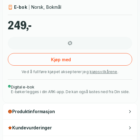
årenes skandaler, den politiske heksejakten i McCarthy-
E-bok
Norsk, Bokmål
perioden i 1950-årene og den endelige eksiltilværelsen i
Sveits. Ackroyds mesterlige biografi byr på nye avsløringer
249,-
om mannen som i sin tid var klodens mest berømte person.
Kjøp med
Ved å fullføre kjøpet aksepterer jeg
kjøpsvilkårene
.
Digital e-bok
E-bøker legges i din ARK-app. De kan også lastes ned fra Din side.
Produktinformasjon
Kundevurderinger