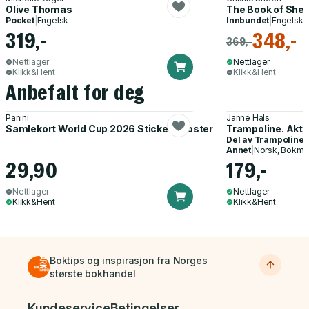
Olive Thomas
The Book of She
Pocket
|
Engelsk
Innbundet
|
Engelsk
319,-
348,-
369,-
Nettlager
Nettlager
Klikk&Hent
Klikk&Hent
Anbefalt for deg
Panini
Janne Hals
Samlekort World Cup 2026 Sticker Booster
Trampoline. Akti
Del av
Trampoline
Annet
|
Norsk, Bokmå
29,90
179,-
Nettlager
Nettlager
Klikk&Hent
Klikk&Hent
Boktips og inspirasjon fra Norges
største bokhandel
Bunnmeny
Kundeservice
Betingelser