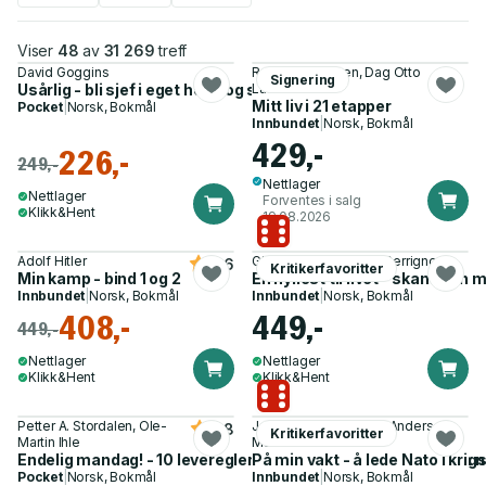
Viser
48
av
31 269
treff
David Goggins
Rune Brynhildsen, Dag Otto
Signering
Usårlig - bli sjef i eget hode og slå oddsen
Lauritzen
Mitt liv i 21 etapper
Pocket
|
Norsk, Bokmål
Innbundet
|
Norsk, Bokmål
429,-
226,-
249,-
Nettlager
Nettlager
Forventes i salg
Klikk&Hent
19.08.2026
Adolf Hitler
Gisèle Pelicot, Judith Perrignon
4.6
Kritikerfavoritter
Min kamp - bind 1 og 2
En hyllest til livet - skammen 
Innbundet
|
Norsk, Bokmål
Innbundet
|
Norsk, Bokmål
408,-
449,-
449,-
Nettlager
Nettlager
Klikk&Hent
Klikk&Hent
Petter A. Stordalen, Ole-
Jens Stoltenberg, Per Anders
3.8
Kritikerfavoritter
Martin Ihle
Madsen
Endelig mandag! - 10 leveregler for å elske hverdagen - også n
På min vakt - å lede Nato i krigs
Pocket
|
Norsk, Bokmål
Innbundet
|
Norsk, Bokmål