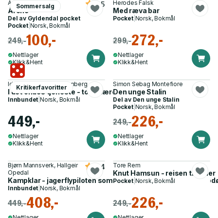
Annie Ernaux
Herodes Falsk
4.5
Sommersalg
Årene
Med ræva bar
Del av
Gyldendal pocket
Pocket
|
Norsk, Bokmål
Pocket
|
Norsk, Bokmål
100,-
272,-
249,-
299,-
Nettlager
Nettlager
Klikk&Hent
Klikk&Hent
Ida Rydning, Nora Steenberg
Simon Sebag Montefiore
Kritikerfavoritter
I det ondes tjeneste - totalitære kvinner i historien
Den unge Stalin
Innbundet
|
Norsk, Bokmål
Del av
Den unge Stalin
Pocket
|
Norsk, Bokmål
449,-
226,-
249,-
Nettlager
Nettlager
Klikk&Hent
Klikk&Hent
Bjørn Mannsverk, Hallgeir
Tore Rem
4.4
Opedal
Knut Hamsun - reisen til Hitler
Kampklar - jagerflypiloten som skapte mentale mirakler i Bo
Pocket
|
Norsk, Bokmål
Innbundet
|
Norsk, Bokmål
408,-
226,-
449,-
249,-
Nettlager
Nettlager