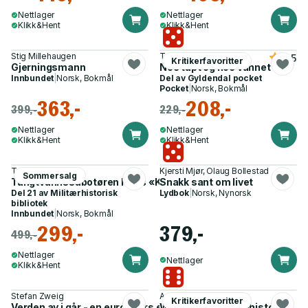
Nettlager
Nettlager
Klikk&Hent
Klikk&Hent
Stig Millehaugen
Tara Westover
4.5
Kritikerfavoritter
Gjerningsmann
Noe tapt og noe vunnet
Innbundet
|
Norsk, Bokmål
Del av
Gyldendal pocket
Pocket
|
Norsk, Bokmål
363,-
208,-
399,-
229,-
Nettlager
Nettlager
Klikk&Hent
Klikk&Hent
Tom Lium
Kjersti Mjør, Olaug Bollestad
Sommersalg
Tungtvannssabotøren Hans «Kyllingen» Storhaug
Snakk sant om livet
Del 21 av
Militærhistorisk
Lydbok
|
Norsk, Nynorsk
bibliotek
Innbundet
|
Norsk, Bokmål
299,-
379,-
499,-
Nettlager
Nettlager
Klikk&Hent
Stefan Zweig
Anders Heger
Kritikerfavoritter
Verden av i går - en europeers erindringer
Wanda - en familiehistorie