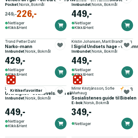
Pocket
|
Norsk, Bokmål
Innbundet
|
Norsk, Bokmål
226,-
449,-
249,-
Nettlager
Nettlager
Klikk&Hent
Klikk&Hent
Trond Petter Dahl
Kristin Johansen, Marit Brandtsegg
Narko-mann
I Sigrid Undsets hage - velkom
Innbundet
|
Norsk, Bokmål
Innbundet
|
Norsk, Bokmål
429,-
449,-
Nettlager
Nettlager
Klikk&Hent
Klikk&Hent
Lea Ypi
Mímir Kristjánsson, Sofie
4.8
Kritikerfavoritter
Uverdighet - overlevelse i en ekstrem tid
Marhaug
Sosialistenes guide til Bibelen
Innbundet
|
Norsk, Bokmål
E-bok
|
Norsk, Bokmål
449,-
349,-
Nettlager
Nettlager
Klikk&Hent