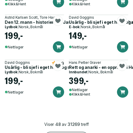
Klikk&Hent
Klikk&Hent
Astrid Karlsen Scott, Tore Haug
David Goggins
Den 12. mann - historien om Jan Baalsrud og de som reddet 
Usårlig - bli sjef i eget hode o
Lydbok
|
Norsk, Bokmål
E-bok
|
Norsk, Bokmål
199,-
149,-
Nettlager
Nettlager
David Goggins
Hans Petter Graver
4.9
Usårlig - bli sjef i eget hode og slå oddsen
Rett og anarki - en opprører i 
Lydbok
|
Norsk, Bokmål
Innbundet
|
Norsk, Bokmål
199,-
399,-
Nettlager
Nettlager
Klikk&Hent
Viser
48
av
31269
treff