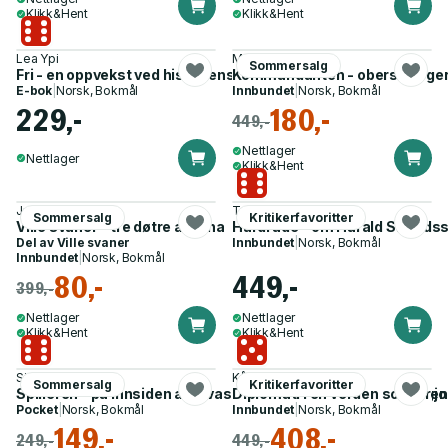
Klikk&Hent
Klikk&Hent
Lea Ypi
Morten Svinndal
Sommersalg
Fri - en oppvekst ved historiens ende
Kommandanten - oberst Birger
E-bok
|
Norsk, Bokmål
Innbundet
|
Norsk, Bokmål
229,-
180,-
449,-
Nettlager
Nettlager
Klikk&Hent
Jung Chang
Tore Skeie
Sommersalg
Kritikerfavoritter
Ville svaner - tre døtre av Kina
Hardråde - om Harald Sigurds
Del av
Ville svaner
Innbundet
|
Norsk, Bokmål
Innbundet
|
Norsk, Bokmål
80,-
449,-
399,-
Nettlager
Nettlager
Klikk&Hent
Klikk&Hent
Simon Shuster
Kåre Reidar Aas
Sommersalg
Kritikerfavoritter
Spilleren - på innsiden av invasjonen som rystet verden og gjo
Diplomati i en verden som bre
Pocket
|
Norsk, Bokmål
Innbundet
|
Norsk, Bokmål
149,-
408,-
249,-
449,-