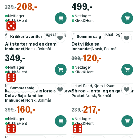
208,-
499,-
229,-
Nettlager
Nettlager
Klikk&Hent
Klikk&Hent
Antonio Nusa, Frode Saugestad og
Isabel Raad, Ahlam Khalil og 1
Kritikerfavoritter
Sommersalg
1 annen
annen
Alt starter med en drøm
Det vi ikke sa
Innbundet
|
Norsk, Bokmål
Innbundet
|
Norsk, Bokmål
349,-
120,-
399,-
Nettlager
Nettlager
Klikk&Hent
Klikk&Hent
Nadia Ansar
Isabel Raad, Kjersti Kvam
Sommersalg
Min skam - en historie om forventninger og løsrivelse
Shirog - jenta jeg en gang var
Del av
Raja-familien
Pocket
|
Norsk, Bokmål
Innbundet
|
Norsk, Bokmål
160,-
217,-
399,-
239,-
Nettlager
Nettlager
Klikk&Hent
Klikk&Hent
Henry David Thoreau
Lea Ypi