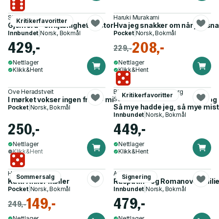
Siri Hustvedt
Haruki Murakami
Kritikerfavoritter
Gjenferd - en kjærlighetshistorie
Hva jeg snakker om når jeg sn
Innbundet
|
Norsk, Bokmål
Pocket
|
Norsk, Bokmål
429,-
208,-
229,-
Nettlager
Nettlager
Klikk&Hent
Klikk&Hent
Ove Heradstveit
Birgit Skarstein, Ingeborg
Kritikerfavoritter
I mørket vokser ingen frukt - mitt vitnesbyrd om bundethet og 
Senneset
Så mye hadde jeg, så mye miste
Pocket
|
Norsk, Bokmål
Innbundet
|
Norsk, Bokmål
250,-
449,-
Nettlager
Nettlager
Klikk&Hent
Klikk&Hent
Hege Duckert
Antony Beevor
Sommersalg
Signering
Katti Anker Møller
Rasputin - og Romanov-famili
Pocket
|
Norsk, Bokmål
Innbundet
|
Norsk, Bokmål
149,-
479,-
249,-
Nettlager
Nettlager