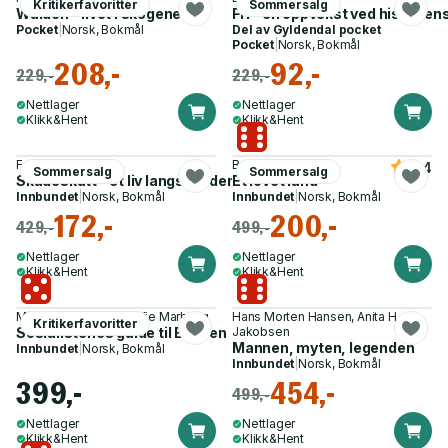
Kritikerfavoritter
Sommersalg
Walden - livet i skogene
Fri - en oppvekst ved historien
Pocket
|
Norsk, Bokmål
Del av
Gyldendal pocket
Pocket
|
Norsk, Bokmål
208,-
92,-
229,-
229,-
Nettlager
Nettlager
Klikk&Hent
Klikk&Hent
Fredrik Græsvik
Barack Obama
4.4
Sommersalg
Sommersalg
Skadeskutt - et liv langs verdens frontlinjer
Et lovet land
Innbundet
|
Norsk, Bokmål
Innbundet
|
Norsk, Bokmål
172,-
200,-
429,-
499,-
Nettlager
Nettlager
Klikk&Hent
Klikk&Hent
Mímir Kristjánsson, Sofie Marhaug
Hans Morten Hansen, Anita H.
Kritikerfavoritter
Sosialistenes guide til Bibelen
Jakobsen
Mannen, myten, legenden
Innbundet
|
Norsk, Bokmål
Innbundet
|
Norsk, Bokmål
399,-
454,-
499,-
Nettlager
Nettlager
Klikk&Hent
Klikk&Hent