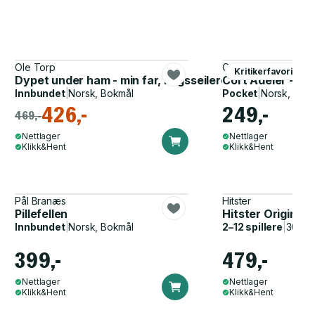
Ole Torp
Ole Henrik Gjerulds
Kritikerfavoritter
Dypet under ham - min far, krigsseileren
Cort Adeler - sjø
Innbundet
|
Norsk, Bokmål
Pocket
|
Norsk, Bok
426,-
249,-
469,-
Nettlager
Nettlager
Klikk&Hent
Klikk&Hent
Pål Branæs
Hitster
Pillefellen
Hitster Original
Innbundet
|
Norsk, Bokmål
2–12 spillere
|
30–60
399,-
479,-
Nettlager
Nettlager
Klikk&Hent
Klikk&Hent