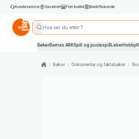
Kundeservice
Gavekort
Finn butikk
Bedriftskunde
Bøker
Barnas ARK
Spill og puslespill
Leker
Hobby
K
/
Bøker
/
Dokumentar og faktabøker
/
Bio