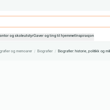
Studiestart! Alle* pensumbøker -20%
Se utvalget her
ontor og skoleutstyr
Gaver og ting til hjemmet
Inspirasjon
grafier og memoarer
/
Biografier
/
Biografier: historie, politikk og mi