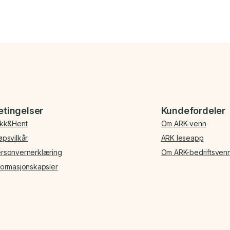
etingelser
Kundefordeler
ikk&Hent
Om ARK-venn
øpsvilkår
ARK leseapp
rsonvernerklæring
Om ARK-bedriftsven
formasjonskapsler