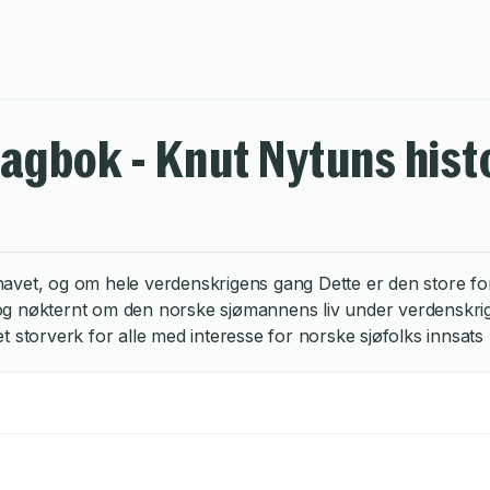
dagbok - Knut Nytuns his
avet, og om hele verdenskrigens gang Dette er den store fort
ert og nøkternt om den norske sjømannens liv under verdensk
t et storverk for alle med interesse for norske sjøfolks innsats