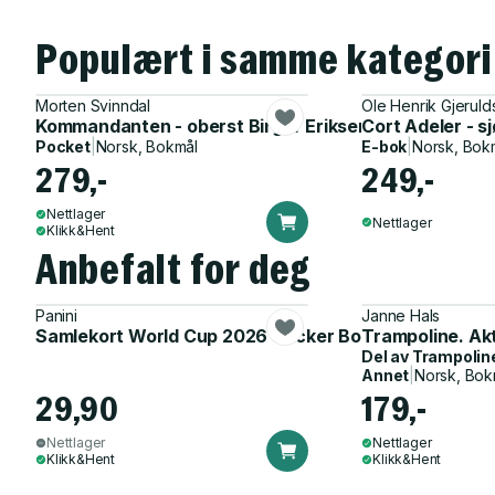
Populært i samme kategori
Morten Svinndal
Ole Henrik Gjeruld
Kommandanten - oberst Birger Eriksen og senkningen
Cort Adeler - s
Pocket
|
Norsk, Bokmål
E-bok
|
Norsk, Bok
279,-
249,-
Nettlager
Nettlager
Klikk&Hent
Anbefalt for deg
Panini
Janne Hals
Samlekort World Cup 2026 Sticker Booster
Trampoline. Ak
Del av
Trampolin
Annet
|
Norsk, Bok
29,90
179,-
Nettlager
Nettlager
Klikk&Hent
Klikk&Hent