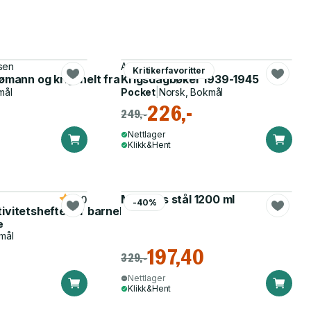
sen
Astrid Lindgren
Kritikerfavoritter
 av Blücher
jømann og krigshelt fra 1600-tallet
Krigsdagbøker 1939-1945
mål
Pocket
|
Norsk, Bokmål
226,-
249,-
Nettlager
Klikk&Hent
Matboks stål 1200 ml
5.0
-40%
tivitetshefte for barnehagen
e
mål
197,40
329,-
Nettlager
Klikk&Hent