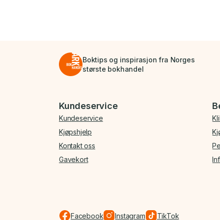
Boktips og inspirasjon fra Norges
største bokhandel
Bunnmeny
Kundeservice
B
Kundeservice
Kl
Kjøpshjelp
Kj
Kontakt oss
Pe
Gavekort
In
Facebook
Instagram
TikTok