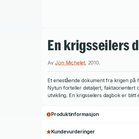
En krigsseilers 
Av
Jon Michelet
,
2010
.
Et enestående dokument fra krigen på h
Nytun forteller detaljert, faktaorient
utvikling. En krigsseilers dagbok er blit
Produktinformasjon
Kundevurderinger