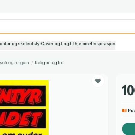
Studiestart! Alle* pensumbøker -20%
Se utvalget her
ontor og skoleutstyr
Gaver og ting til hjemmet
Inspirasjon
osofi og religion
/
Religion og tro
10
Po