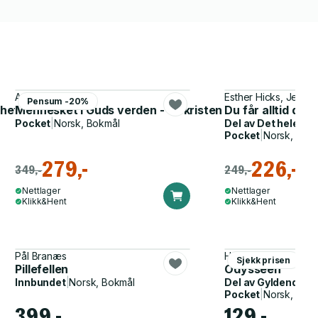
Arne Redse
Esther Hicks, Jerry 
Pensum -20%
ghet, kjærlighet, seksualitet, død
Mennesket i Guds verden - en kristen troslære
Du får alltid det
Pocket
|
Norsk, Bokmål
Del av
Det hele m
Pocket
|
Norsk, Bok
279,-
226,-
349,-
249,-
Nettlager
Nettlager
Klikk&Hent
Klikk&Hent
Pål Branæs
Homer, John Flaxma
Sjekk prisen
Pillefellen
Odysseen
Innbundet
|
Norsk, Bokmål
Del av
Gyldendal p
Pocket
|
Norsk, Bok
399,-
129,-