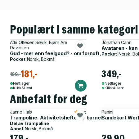
Populært i samme kategori
Atle Ottesen Søvik, Bjørn Are
Jonathan Cahn
Davidsen
Avataren - kan 
Gud - mer enn feelgood? - om fornuft, vitenskap og t
Pocket
|
Norsk, Bo
Pocket
|
Norsk, Bokmål
181,-
349,-
199,-
Nettlager
Nettlager
Klikk&Hent
Klikk&Hent
Anbefalt for deg
Janne Hals
Panini
5.0
Trampoline. Aktivitetshefte for barnehagen
Samlekort Worl
Del av
Trampoline
Annet
|
Norsk, Bokmål
179,-
29,90