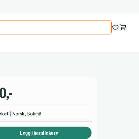
0,-
cket
Norsk, Bokmål
Legg i handlekurv