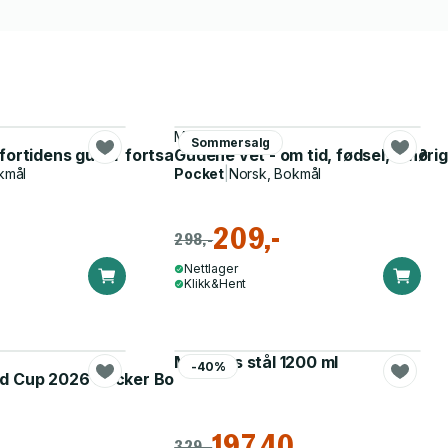
Monica Øien
Sommersalg
fortidens guder fortsatt påvirke nåtiden og framtiden?
Gudene vet - om tid, fødsel, tilhøri
ro
kmål
Pocket
|
Norsk, Bokmål
209,-
298,-
Nettlager
Klikk&Hent
Matboks stål 1200 ml
-40%
d Cup 2026 Sticker Booster
197,40
329,-