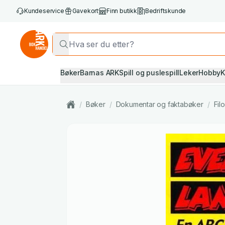
Kundeservice
Gavekort
Finn butikk
Bedriftskunde
Bøker
Barnas ARK
Spill og puslespill
Leker
Hobby
K
/
Bøker
/
Dokumentar og faktabøker
/
Fil