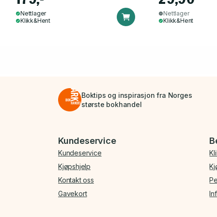
Nettlager
Nettlager
Klikk&Hent
Klikk&Hent
Boktips og inspirasjon fra Norges
største bokhandel
Bunnmeny
Kundeservice
B
Kundeservice
Kl
Kjøpshjelp
Kj
Kontakt oss
Pe
Gavekort
In