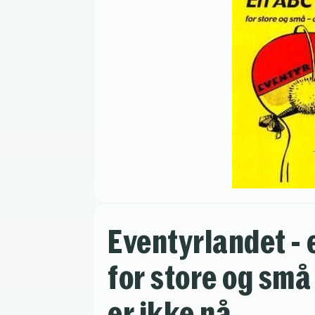
Eventyrlandet -
for store og små 
er ikke nå