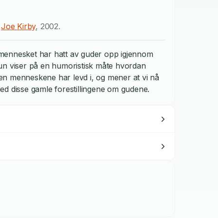
v
Joe Kirby
,
2002
.
er mennesket har hatt av guder opp igjennom
un viser på en humoristisk måte hvordan
eten menneskene har levd i, og mener at vi nå
 med disse gamle forestillingene om gudene.