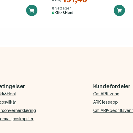
Nettlager
Klikk&Hent
etingelser
Kundefordeler
ikk&Hent
Om ARK-venn
øpsvilkår
ARK leseapp
rsonvernerklæring
Om ARK-bedriftsven
formasjonskapsler