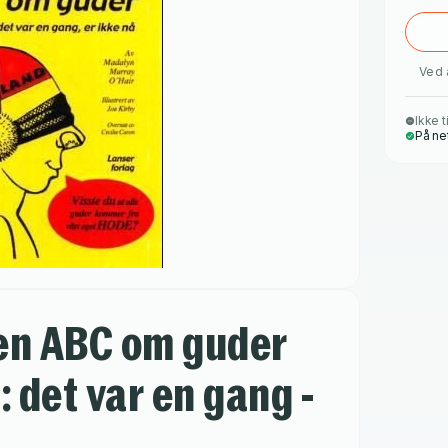
Ved 
Ikke t
På ne
 en ABC om guder
: det var en gang -