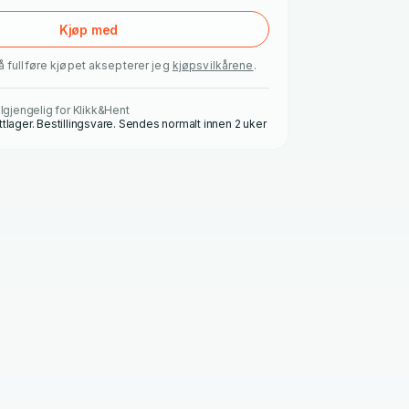
Kjøp med
å fullføre kjøpet aksepterer jeg
kjøpsvilkårene
.
ilgjengelig for Klikk&Hent
ttlager. Bestillingsvare. Sendes normalt innen 2 uker