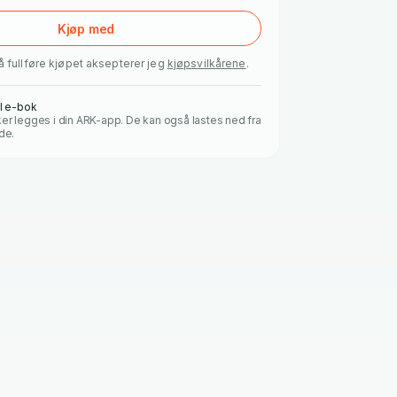
Kjøp med
å fullføre kjøpet aksepterer jeg
kjøpsvilkårene
.
al e-bok
er legges i din ARK-app. De kan også lastes ned fra
de.