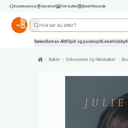
Kundeservice
Gavekort
Finn butikk
Bedriftskunde
Bøker
Barnas ARK
Spill og puslespill
Leker
Hobby
K
/
Bøker
/
Dokumentar og faktabøker
/
Bio