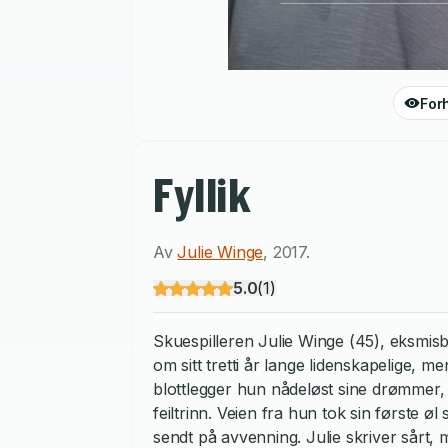
For
Fyllik
Av
Julie Winge
,
2017
.
5.0
(
1
)
Skuespilleren Julie Winge (45), eksmis
om sitt tretti år lange lidenskapelige, m
blottlegger hun nådeløst sine drømmer,
feiltrinn. Veien fra hun tok sin første øl 
sendt på avvenning. Julie skriver sår