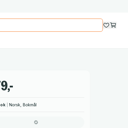
9,-
bok
Norsk, Bokmål