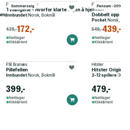
Rønnaug Jarlsbo
Reidunn Evjen, Knut 
Sommersalg
Pensum -20%
Tvillingene - hvorfor klarte ingen å hjelpe Mina og Mille
annen
nomgang
Dobbelt opp - om 
Innbundet
|
Norsk, Bokmål
Pocket
|
Norsk, Bok
172,-
439,-
429,-
549,-
Nettlager
Nettlager
Klikk&Hent
Klikk&Hent
Pål Branæs
Hitster
Pillefellen
Hitster Original
Innbundet
|
Norsk, Bokmål
2–12 spillere
|
30–60
399,-
479,-
Nettlager
Nettlager
Klikk&Hent
Klikk&Hent