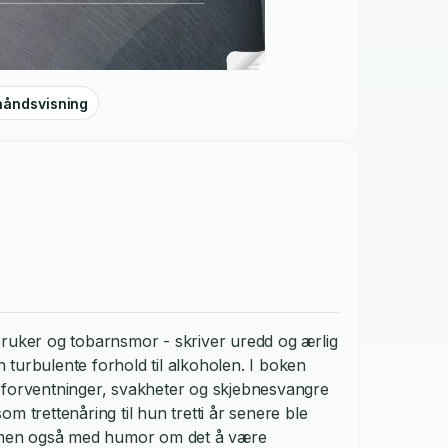
håndsvisning
bruker og tobarnsmor - skriver uredd og ærlig
en turbulente forhold til alkoholen. I boken
 forventninger, svakheter og skjebnesvangre
som trettenåring til hun tretti år senere ble
t, men også med humor om det å være