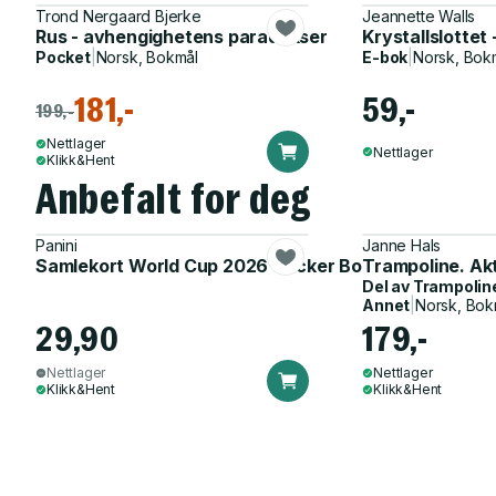
Trond Nergaard Bjerke
Jeannette Walls
Rus - avhengighetens paradokser
Krystallslottet
Pocket
|
Norsk, Bokmål
E-bok
|
Norsk, Bok
181,-
59,-
199,-
Nettlager
Nettlager
Klikk&Hent
Anbefalt for deg
Panini
Janne Hals
Samlekort World Cup 2026 Sticker Booster
Trampoline. Ak
Del av
Trampolin
Annet
|
Norsk, Bok
29,90
179,-
Nettlager
Nettlager
Klikk&Hent
Klikk&Hent