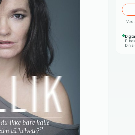
Ved 
Digit
E-bøk
Din si