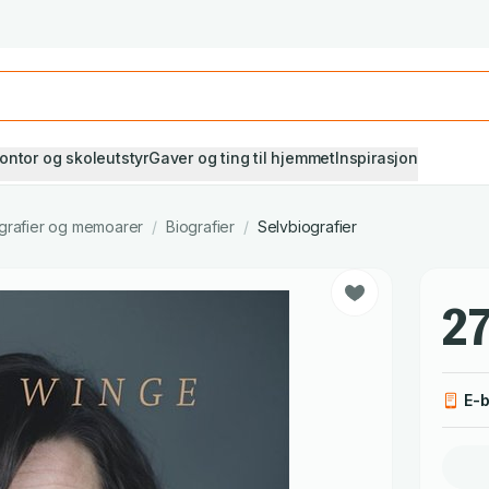
Studiestart! Alle* pensumbøker -20%
Se utvalget her
ontor og skoleutstyr
Gaver og ting til hjemmet
Inspirasjon
grafier og memoarer
/
Biografier
/
Selvbiografier
27
E-