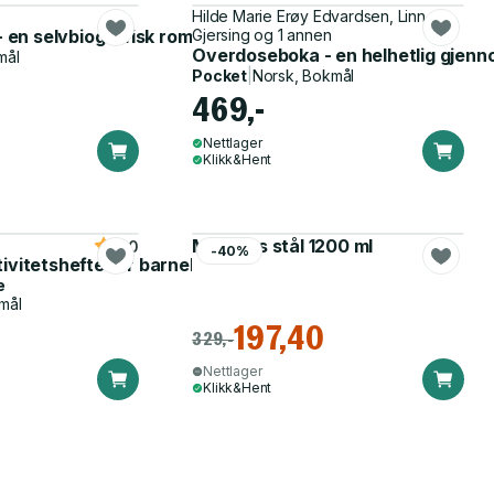
Hilde Marie Erøy Edvardsen, Linn
 - en selvbiografisk roman
Gjersing og 1 annen
Overdoseboka - en helhetlig gjen
mål
Pocket
|
Norsk, Bokmål
469,-
Nettlager
Klikk&Hent
Matboks stål 1200 ml
5.0
-40%
tivitetshefte for barnehagen
e
mål
197,40
329,-
Nettlager
Klikk&Hent