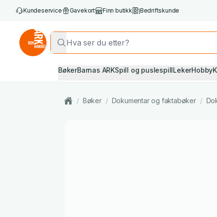
Kundeservice
Gavekort
Finn butikk
Bedriftskunde
Bøker
Barnas ARK
Spill og puslespill
Leker
Hobby
K
/
Bøker
/
Dokumentar og faktabøker
/
Do