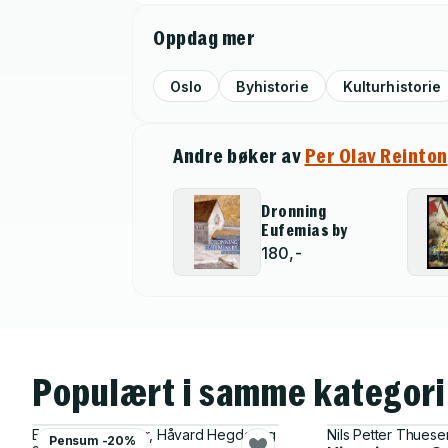
Oppdag mer
Oslo
Byhistorie
Kulturhistorie
Andre bøker av
Per Olav Reinton
Dronning
Eufemias by
180,-
Populært i samme kategori
Egil Lindhart Bauer, Håvard Hegdal og
Nils Petter Thuese
Pensum -20%