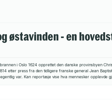
og østavinden - en hoved
bybrannen i Oslo 1624 opprettet den danske provinsbyen Chris
 1814 etter press fra den tidligere franske general Jean Bapt
det egentlig var. Kan reportasje vise hva mennesker opplevde