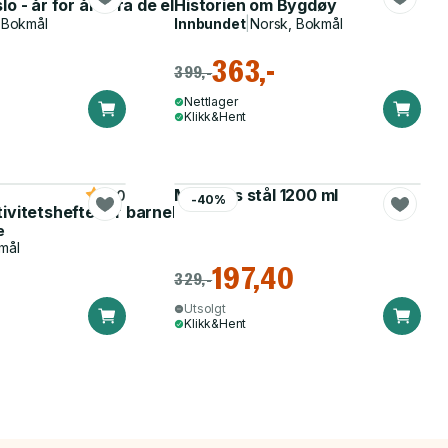
 - år for år - fra de eldste tider til i dag
Historien om Bygdøy
 Bokmål
Innbundet
|
Norsk, Bokmål
363,-
399,-
Nettlager
Klikk&Hent
Matboks stål 1200 ml
5.0
-40%
tivitetshefte for barnehagen
e
mål
197,40
329,-
Utsolgt
Klikk&Hent