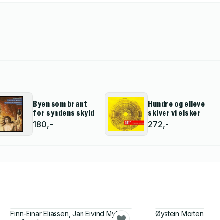
Byen som brant
Hundre og elleve
for syndens skyld
skiver vi elsker
180,-
272,-
Finn-Einar Eliassen, Jan Eivind Myhre
Øystein Morten