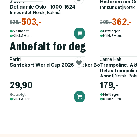
3 andre
Historien om Oslo
Det gamle Oslo - 1000-1624
Innbundet
|
Norsk,
Innbundet
|
Norsk, Bokmål
503,-
362,-
629,-
398,-
Nettlager
Nettlager
Klikk&Hent
Klikk&Hent
Anbefalt for deg
Panini
Janne Hals
Samlekort World Cup 2026 Sticker Booster
Trampoline. Ak
Del av
Trampolin
Annet
|
Norsk, Bok
29,90
179,-
Utsolgt
Nettlager
Klikk&Hent
Klikk&Hent