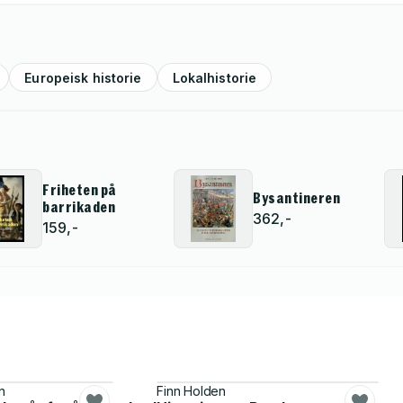
Europeisk historie
Lokalhistorie
Friheten på
Bysantineren
barrikaden
362,-
159,-
n
Finn Holden