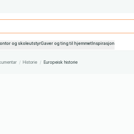
Studiestart! Alle* pensumbøker -20%
Se utvalget her
ontor og skoleutstyr
Gaver og ting til hjemmet
Inspirasjon
kumentar
/
Historie
/
Europeisk historie