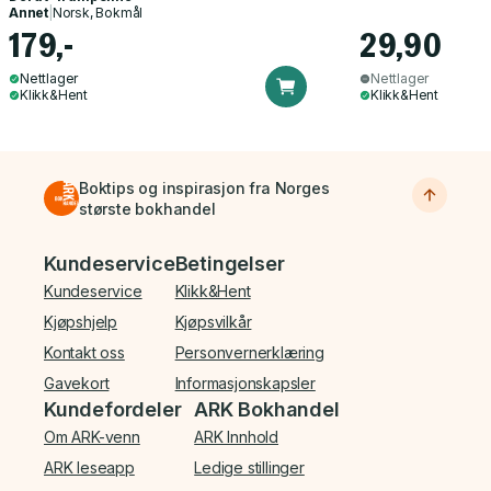
Annet
|
Norsk, Bokmål
179,-
29,90
Nettlager
Nettlager
Klikk&Hent
Klikk&Hent
Boktips og inspirasjon fra Norges
største bokhandel
Bunnmeny
Kundeservice
Betingelser
Kundeservice
Klikk&Hent
Kjøpshjelp
Kjøpsvilkår
Kontakt oss
Personvernerklæring
Gavekort
Informasjonskapsler
Kundefordeler
ARK Bokhandel
Om ARK-venn
ARK Innhold
ARK leseapp
Ledige stillinger