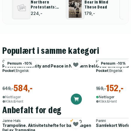
Northern
Bear in Mind
Al
Protestants:
These Dead
On Shifting
for
224,-
179,-
Ground
Populært i samme kategori
Graham Spencer
H. Davidson
Pensum -10%
Pensum -10%
Protestant Identity and Peace in Northern Ireland
Gods and Myths 
Pocket
|
Engelsk
Pocket
|
Engelsk
584,-
152,-
649,-
169,-
Nettlager
Nettlager
Klikk&Hent
Klikk&Hent
Anbefalt for deg
Janne Hals
Panini
5.0
Trampoline. Aktivitetshefte for barnehagen
Samlekort World
Del av
Trampoline