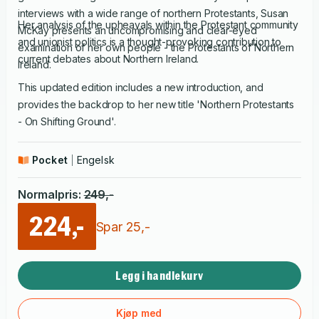
interviews with a wide range of northern Protestants, Susan
Her analysis of the upheavals within the Protestant community
McKay presents an uncompromising and clear-eyed
and unionist politics is a thought-provoking contribution to
examination of her own people - the Protestants of Northern
current debates about Northern Ireland.
Ireland.
This updated edition includes a new introduction, and
provides the backdrop to her new title 'Northern Protestants
- On Shifting Ground'.
Pocket
Engelsk
Normalpris
:
249
,-
224,-
Spar
25
,-
Legg i handlekurv
Kjøp med