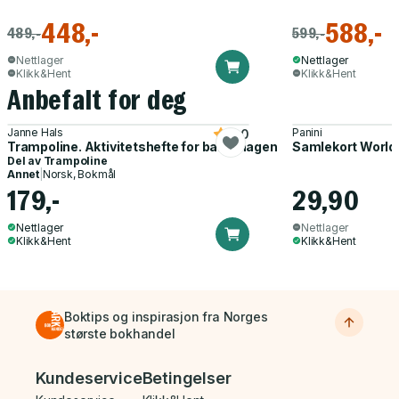
448,-
588,-
489,-
599,-
Nettlager
Nettlager
Klikk&Hent
Klikk&Hent
Anbefalt for deg
Janne Hals
Panini
5.0
Trampoline. Aktivitetshefte for barnehagen
Samlekort World
Del av
Trampoline
Annet
|
Norsk, Bokmål
179,-
29,90
Nettlager
Nettlager
Klikk&Hent
Klikk&Hent
Boktips og inspirasjon fra Norges
største bokhandel
Bunnmeny
Kundeservice
Betingelser