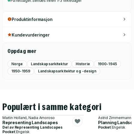
På nettlager. Sendes innen 1-3 virkedager
Produktinformasjon
Kundevurderinger
Oppdag mer
Norge
Landskapsarkitektur
Historie
1900-1945
1950-1959
Landskapsarkitektur og -design
Populært i samme kategori
Martin Holland, Nadia Amoroso
Astrid Zimmermann
Representing Landscapes
Planning Landsc
Del av
Representing Landscapes
Pocket
|
Engelsk
Pocket
|
Engelsk