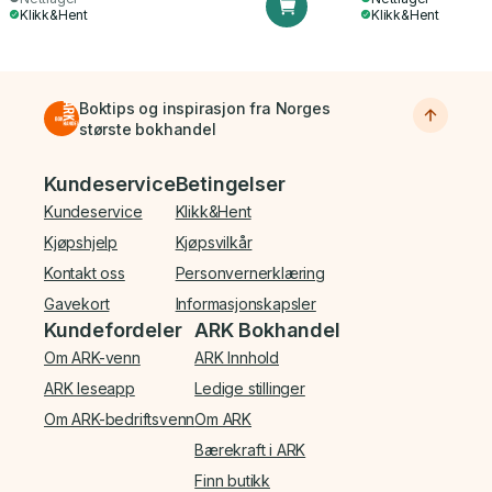
Klikk&Hent
Klikk&Hent
Boktips og inspirasjon fra Norges
største bokhandel
Bunnmeny
Kundeservice
Betingelser
Kundeservice
Klikk&Hent
Kjøpshjelp
Kjøpsvilkår
Kontakt oss
Personvernerklæring
Gavekort
Informasjonskapsler
Kundefordeler
ARK Bokhandel
Om ARK-venn
ARK Innhold
ARK leseapp
Ledige stillinger
Om ARK-bedriftsvenn
Om ARK
Bærekraft i ARK
Finn butikk