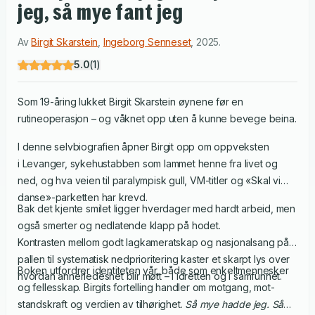
jeg, så mye fant jeg
Av
Birgit Skarstein
,
Ingeborg Senneset
,
2025
.
5.0
(
1
)
Som 19-åring lukket Birgit Skarstein øynene før en
rutineoperasjon – og våknet opp uten å kunne bevege beina.
I denne selvbiografien åpner Birgit opp om oppveksten
i Levanger, sykehustabben som lammet henne fra livet og
ned, og hva veien til paralympisk gull, VM-titler og «Skal vi
danse»-parketten har krevd.
Bak det kjente smilet ligger hverdager med hardt arbeid, men
også smerter og nedlatende klapp på hodet.
Kontrasten mellom godt lagkameratskap og nasjonalsang på
pallen til systematisk nedprioritering kaster et skarpt lys over
Boken utfordrer identiteten vår, både som enkeltmennesker
hvordan annerledeshet blir møtt – i idretten og i samfunnet.
og fellesskap. Birgits fortelling handler om motgang, mot-
standskraft og verdien av tilhørighet.
Så mye hadde jeg. Så