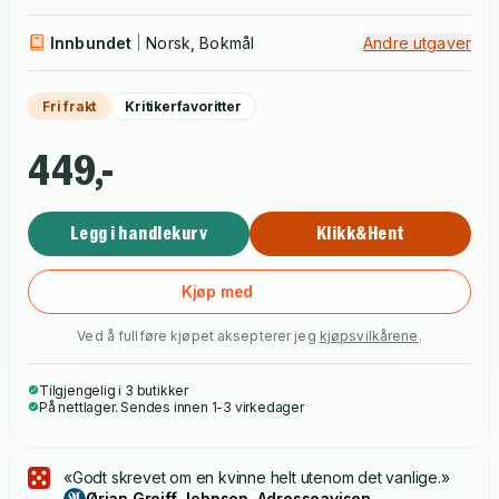
mye mistet jeg. Så mye fant jeg
er en historie om sorg, styrke
og viljen til å gjøre det beste ut av det du har.
Innbundet
Norsk, Bokmål
Andre utgaver
Fri frakt
Kritikerfavoritter
449,-
Legg i handlekurv
Klikk&Hent
Kjøp med
Ved å fullføre kjøpet aksepterer jeg
kjøpsvilkårene
.
Tilgjengelig i 3 butikker
På nettlager. Sendes innen 1-3 virkedager
«Godt skrevet om en kvinne helt utenom det vanlige.»
Ørjan Greiff Johnsen, Adresseavisen