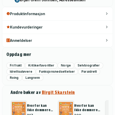
Produktinformasjon
Kundevurderinger
Anmeldelser
Oppdag mer
Fri frakt
Kritikerfavoritter
Norge
Selvbiografier
Idrettsutøvere
Funksjonsnedsettelser
Paraidrett
Roing
Langrenn
Andre bøker av
Birgit Skarstein
Hvorfor kan
Hvorfor kan
ikke dommeren
ikke dommeren
score mål?
score mål?