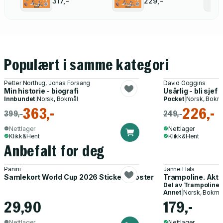
317,-
229,-
Populært i samme kategori
Petter Northug, Jonas Forsang
David Goggins
Min historie - biografi
Usårlig - bli sjef
Innbundet
|
Norsk, Bokmål
Pocket
|
Norsk, Bokm
363,-
226,-
399,-
249,-
Nettlager
Nettlager
Klikk&Hent
Klikk&Hent
Anbefalt for deg
Panini
Janne Hals
Samlekort World Cup 2026 Sticker Booster
Trampoline. Akti
Del av
Trampoline
Annet
|
Norsk, Bokmå
29,90
179,-
Nettlager
Nettlager