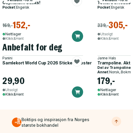
Capitalism Sucks!
Toward a Reason
Pocket
|
Engelsk
Pocket
|
Engelsk
152,-
305,-
169,-
339,-
Nettlager
Utsolgt
Klikk&Hent
Klikk&Hent
Anbefalt for deg
Panini
Janne Hals
Samlekort World Cup 2026 Sticker Booster
Trampoline. Akti
Del av
Trampoline
Annet
|
Norsk, Bokmå
29,90
179,-
Utsolgt
Nettlager
Klikk&Hent
Klikk&Hent
Boktips og inspirasjon fra Norges
største bokhandel