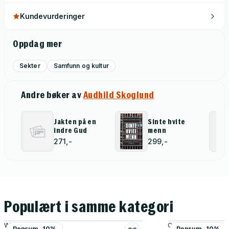
Kundevurderinger
Oppdag mer
Sekter
Samfunn og kultur
Andre bøker av
Audhild Skoglund
Jakten på en
Sinte hvite
indre Gud
menn
271,-
299,-
Populært i samme kategori
Wolf Larsen
C. E. Ayres
Pensum -10%
Pensum -10%