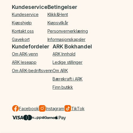
Bunnmeny
Kundeservice
Betingelser
Kundeservice
Klikk&Hent
Kjøpshjelp
Kjøpsvilkår
Kontakt oss
Personvernerklæring
Gavekort
Informasjonskapsler
Kundefordeler
ARK Bokhandel
Om ARK-venn
ARK Innhold
ARK leseapp
Ledige stillinger
Om ARK-bedriftsvenn
Om ARK
Bærekraft i ARK
Finn butikk
Facebook
Instagram
TikTok