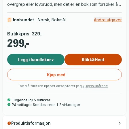
overgrep eller lovbrudd, men det er en bok som forsøker å
belyse at demoniseringen sektbegrepet medfører også kan
føre til overgrep og vold mot religiøse minoriteter. Forfatter
Innbundet
Norsk, Bokmål
Andre utgaver
Audhild Skoglund tar for seg sexsekten, hjernevask,
satanismeofrene, Norge og sektene, avhopperfortellingene,
Butikkpris
:
329
,-
sektavvenning og deprogrammering, kollektive selvmord og
299,-
voldelig konflikt, sektrapporter og angrep på
religionsfriheten.
Legg i handlekurv
Klikk&Hent
Kjøp med
Ved å fullføre kjøpet aksepterer jeg
kjøpsvilkårene
.
Tilgjengelig i 5 butikker
På nettlager. Sendes innen 1-2 virkedager.
Produktinformasjon