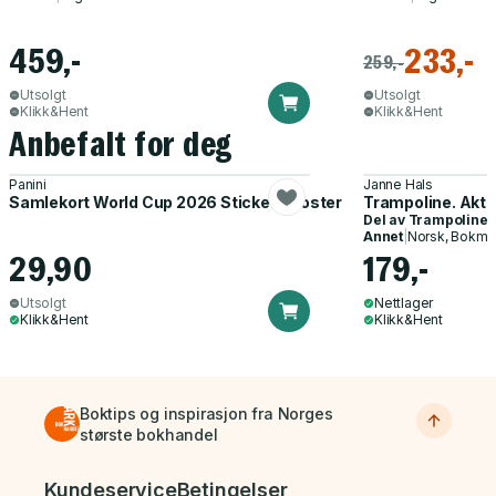
459,-
233,-
259,-
Utsolgt
Utsolgt
Klikk&Hent
Klikk&Hent
Anbefalt for deg
Panini
Janne Hals
Samlekort World Cup 2026 Sticker Booster
Trampoline. Akti
Del av
Trampoline
Annet
|
Norsk, Bokmå
29,90
179,-
Utsolgt
Nettlager
Klikk&Hent
Klikk&Hent
Boktips og inspirasjon fra Norges
største bokhandel
Bunnmeny
Kundeservice
Betingelser