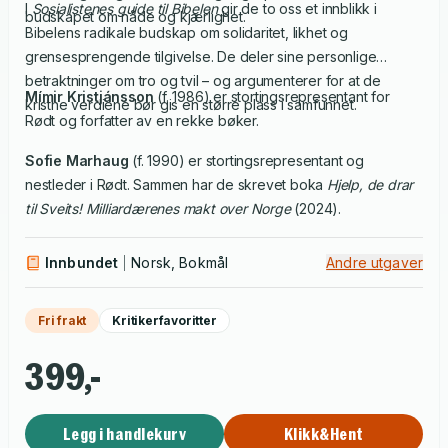
I
Sosialistenes guide til Bibelen
gir de to oss et innblikk i
budskapet om nåde og kjærlighet.
Bibelens radikale budskap om solidaritet, likhet og
grensesprengende tilgivelse. De deler sine personlige
betraktninger om tro og tvil – og argumenterer for at de
Mímir Kristjánsson
(f. 1986) er stortingsrepresentant for
kristne verdiene bør gis en større plass i samfunnet.
Rødt og forfatter av en rekke bøker.
Sofie Marhaug
(f. 1990) er stortingsrepresentant og
nestleder i Rødt. Sammen har de skrevet boka
Hjelp, de drar
til Sveits! Milliardærenes makt over Norge
(2024).
Innbundet
Norsk, Bokmål
Andre utgaver
Fri frakt
Kritikerfavoritter
399,-
Legg i handlekurv
Klikk&Hent