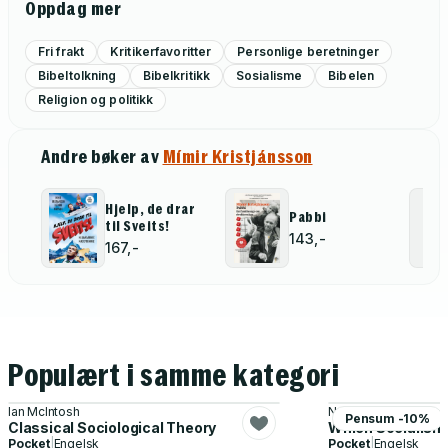
Oppdag mer
Fri frakt
Kritikerfavoritter
Personlige beretninger
Bibeltolkning
Bibelkritikk
Sosialisme
Bibelen
Religion og politikk
Andre bøker av
Mímir Kristjánsson
Hjelp, de drar
Pabbi
til Sveits!
143,-
167,-
Populært i samme kategori
Ian McIntosh
Norberto Bobbio
Pensum -10%
Classical Sociological Theory
Which Socialism
Pocket
|
Engelsk
Pocket
|
Engelsk