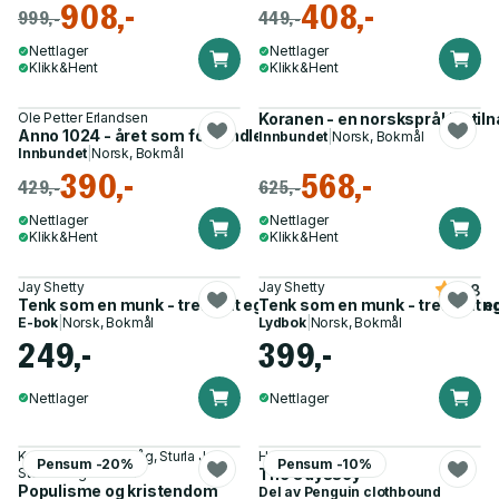
908,-
408,-
999,-
449,-
Nettlager
Nettlager
Klikk&Hent
Klikk&Hent
Ole Petter Erlandsen
Koranen - en norskspråklig til
Anno 1024 - året som forvandlet Norge
Innbundet
|
Norsk, Bokmål
Innbundet
|
Norsk, Bokmål
390,-
568,-
429,-
625,-
Nettlager
Nettlager
Klikk&Hent
Klikk&Hent
Jay Shetty
Jay Shetty
4.8
Tenk som en munk - tren ditt eget sinn for å finne ro og menin
Tenk som en munk - tren ditt eg
E-bok
|
Norsk, Bokmål
Lydbok
|
Norsk, Bokmål
249,-
399,-
Nettlager
Nettlager
Kristin Graff-Kallevåg, Sturla J.
Homer
Pensum -20%
Pensum -10%
Stålsett og 1 annen
The Odyssey
Populisme og kristendom
Del av
Penguin clothbound