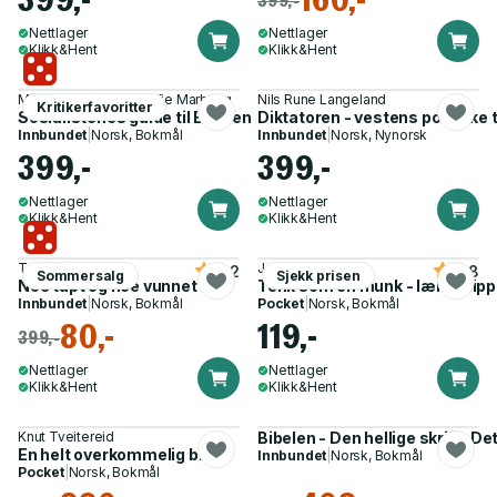
Nettlager
Nettlager
Klikk&Hent
Klikk&Hent
Mímir Kristjánsson, Sofie Marhaug
Nils Rune Langeland
Kritikerfavoritter
Sosialistenes guide til Bibelen
Diktatoren - vestens politiske 
Innbundet
|
Norsk, Bokmål
Innbundet
|
Norsk, Nynorsk
399,-
399,-
Nettlager
Nettlager
Klikk&Hent
Klikk&Hent
Tara Westover
Jay Shetty
4.2
4.8
Sommersalg
Sjekk prisen
Noe tapt og noe vunnet
Tenk som en munk - lær å slippe
Innbundet
|
Norsk, Bokmål
Pocket
|
Norsk, Bokmål
80,-
119,-
399,-
Nettlager
Nettlager
Klikk&Hent
Klikk&Hent
Knut Tveitereid
Bibelen - Den hellige skrift : 
En helt overkommelig bibel
Innbundet
|
Norsk, Bokmål
Pocket
|
Norsk, Bokmål