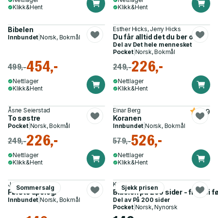
Klikk&Hent
Klikk&Hent
Bibelen
Esther Hicks, Jerry Hicks
Du får alltid det du ber om
Innbundet
|
Norsk, Bokmål
Del av
Det hele mennesket
Pocket
|
Norsk, Bokmål
454,-
226,-
499,-
249,-
Nettlager
Nettlager
Klikk&Hent
Klikk&Hent
Åsne Seierstad
Einar Berg
4.9
To søstre
Koranen
Pocket
|
Norsk, Bokmål
Innbundet
|
Norsk, Bokmål
226,-
526,-
249,-
579,-
Nettlager
Nettlager
Klikk&Hent
Klikk&Hent
Justin
Kari Veiteberg
Sommersalg
Sjekk prisen
Første apologi
Bibelen på 200 sider - frå dei 
Innbundet
|
Norsk, Bokmål
Del av
På 200 sider
Pocket
|
Norsk, Nynorsk