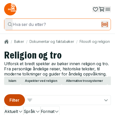
/
Bøker
/
Dokumentar og faktabøker
/
Filosofi og religion
/
Religion og tro
Utforsk et bredt spekter av bøker innen religion og tro.
Fra personlige åndelige reiser, historiske tekster, til
moderne tolkninger og guider for åndelig oppvåkning.
Islam
Aspekter ved religion
Alternative trossystemer
H
Filter
Aktuelt
Språk
Format