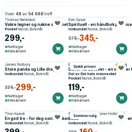
Viser
48
av
54 688
treff
Thomas Neteland
Kari Opsal
Vakre løgner og nakne sannheter
Spirituell - en håndbok på reisen
Pocket
|
Norsk, Bokmål
Innbundet
|
Norsk, Bokmål
299,-
345,-
379,-
Nettlager
Nettlager
Klikk&Hent
Klikk&Hent
James Norbury
Eckhart Tolle
4.6
Sjekk prisen
Store panda og Lille drage
Det er nå du lever - en veiviser 
Innbundet
|
Norsk, Bokmål
Del av
Det hele mennesket
Pocket
|
Norsk, Bokmål
299,-
119,-
329,-
Nettlager
Nettlager
Klikk&Hent
Klikk&Hent
Thor Haavik
Snorre Sturlason, Karen Holtsmark
Sommersalg
En god tro - for deg som ønsker å tro eller vil bli inspirert i troe
Edda
Innbundet
|
Norsk, Bokmål
Innbundet
|
Norsk, Bokmål
399,-
160,-
399,-