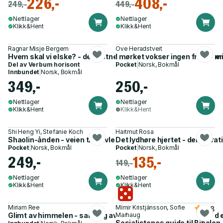
226,-
408,-
249,-
449,-
Nettlager
Nettlager
Klikk&Hent
Klikk&Hent
Ragnar Misje Bergem
Ove Heradstveit
Hvem skal vi elske? - de kristne ideene bak MAGA-bevegelse
I mørket vokser ingen frukt - m
Del av
Verbum horisont
Pocket
|
Norsk, Bokmål
Innbundet
|
Norsk, Bokmål
349,-
250,-
Nettlager
Nettlager
Klikk&Hent
Klikk&Hent
Shi Heng Yi, Stefanie Koch
Hartmut Rosa
Shaolin-ånden - veien til selvledelse
Det lydhøre hjertet - demokrati
Pocket
|
Norsk, Bokmål
Pocket
|
Norsk, Bokmål
249,-
135,-
149,-
Nettlager
Nettlager
Klikk&Hent
Klikk&Hent
Miriam Ree
Mímir Kristjánsson, Sofie
4.8
Glimt av himmelen - samling av 50 vitnesbyrd om møter med 
Marhaug
Sosialistenes guide til Bibelen