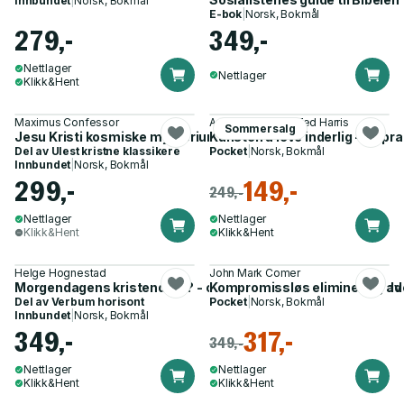
Innbundet
|
Norsk, Bokmål
E-bok
|
Norsk, Bokmål
279,-
349,-
Nettlager
Nettlager
Klikk&Hent
Maximus Confessor
Ann Lagerström, Ted Harris
Sommersalg
Jesu Kristi kosmiske mysterium - utvalgte skrifter
Kunsten å leve inderlig - en prak
Del av
Ulest kristne klassikere
Pocket
|
Norsk, Bokmål
Innbundet
|
Norsk, Bokmål
299,-
149,-
249,-
Nettlager
Nettlager
Klikk&Hent
Klikk&Hent
Helge Hognestad
John Mark Comer
Morgendagens kristendom? - om å frigjøre menneskets gud
Kompromissløs eliminering av h
Del av
Verbum horisont
Pocket
|
Norsk, Bokmål
Innbundet
|
Norsk, Bokmål
349,-
317,-
349,-
Nettlager
Nettlager
Klikk&Hent
Klikk&Hent