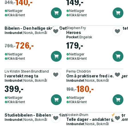
140,-
149,-
349,-
Nettlager
Nettlager
Klikk&Hent
Klikk&Hent
Bibelen - Den hellige skrift : Det gamle og Det nye testamente
Stephen Fry
Heroes
Innbundet
|
Norsk, Bokmål
Pocket
|
Engelsk
726,-
179,-
799,-
Nettlager
Nettlager
Klikk&Hent
Klikk&Hent
Liv Kristin Steen Brundtland
Pema Chödrön
I varetekt meg ta
Om å praktisere fred i en krige
Innbundet
|
Norsk, Bokmål
Innbundet
|
Norsk, Bokmål
399,-
180,-
198,-
Nettlager
Nettlager
Klikk&Hent
Klikk&Hent
Studiebibelen - Bibelen med introduksjoner og kommentarer
Jostein Ørum
4.4
Telle dager - andakter gjennom
Innbundet
|
Norsk, Bokmål
Innbundet
|
Norsk, Bokmål