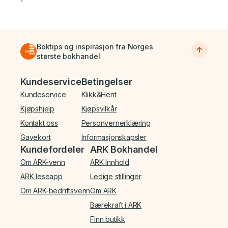
Boktips og inspirasjon fra Norges
største bokhandel
Bunnmeny
Kundeservice
Betingelser
Kundeservice
Klikk&Hent
Kjøpshjelp
Kjøpsvilkår
Kontakt oss
Personvernerklæring
Gavekort
Informasjonskapsler
Kundefordeler
ARK Bokhandel
Om ARK-venn
ARK Innhold
ARK leseapp
Ledige stillinger
Om ARK-bedriftsvenn
Om ARK
Bærekraft i ARK
Finn butikk