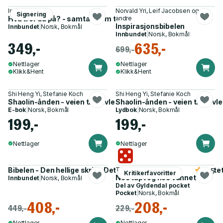
Iman Meskini
Norvald Yri, Leif Jacobsen og 3
Signering
Hva tror du på? - samtaler om tro, tvil og alt imellom
andre
Inspirasjonsbibelen
Innbundet
|
Norsk, Bokmål
Innbundet
|
Norsk, Bokmål
349,-
635,-
699,-
Nettlager
Nettlager
Klikk&Hent
Klikk&Hent
Shi Heng Yi, Stefanie Koch
Shi Heng Yi, Stefanie Koch
Shaolin-ånden - veien til selvledelse
Shaolin-ånden - veien til selvl
E-bok
|
Norsk, Bokmål
Lydbok
|
Norsk, Bokmål
199,-
199,-
Nettlager
Nettlager
Bibelen - Den hellige skrift : Det gamle og Det nye testamente
Tara Westover
4.5
Kritikerfavoritter
Noe tapt og noe vunnet
Innbundet
|
Norsk, Bokmål
Del av
Gyldendal pocket
Pocket
|
Norsk, Bokmål
408,-
208,-
449,-
229,-
Nettlager
Nettlager