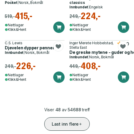
Pocket
|
Norsk, Bokmål
classics
Innbundet
|
Engelsk
415,-
224,-
519,-
249,-
Nettlager
Nettlager
Klikk&Hent
Klikk&Hent
C.S. Lewis
Inger Merete Hobbelstad,
5.0
Djevelen dypper pennen
Stella East
De greske mytene - guder og he
Innbundet
|
Norsk, Bokmål
Innbundet
|
Norsk, Bokmål
226,-
408,-
249,-
449,-
Nettlager
Nettlager
Klikk&Hent
Klikk&Hent
Viser
48
av
54688
treff
Last inn flere