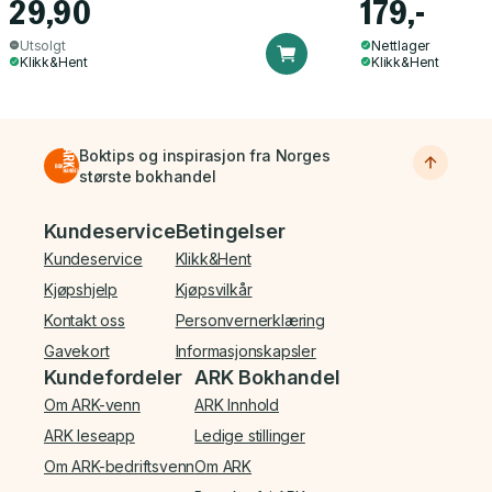
29,90
179,-
Utsolgt
Nettlager
Klikk&Hent
Klikk&Hent
Boktips og inspirasjon fra Norges
største bokhandel
Bunnmeny
Kundeservice
Betingelser
Kundeservice
Klikk&Hent
Kjøpshjelp
Kjøpsvilkår
Kontakt oss
Personvernerklæring
Gavekort
Informasjonskapsler
Kundefordeler
ARK Bokhandel
Om ARK-venn
ARK Innhold
ARK leseapp
Ledige stillinger
Om ARK-bedriftsvenn
Om ARK