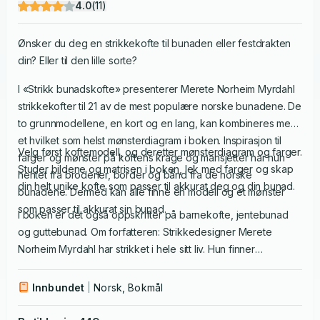
4.0
(
11
)
Ønsker du deg en strikkekofte til bunaden eller festdrakten
din? Eller til den lille sorte?
I «Strikk bunadskofte» presenterer Merete Norheim Myrdahl
strikkekofter til 21 av de mest populære norske bunadene. De
to grunnmodellene, en kort og en lang, kan kombineres med
et hvilket som helst mønsterdiagram i boken. Inspirasjon til
Velg først koftemodell, og deretter mønsterdiagram og farger.
farger og mønster på koftens krage og mansjetter har hun
Studer bildene og matrisen i boken, lek med farger og skap
hentet fra broderier, border og bånd fra de norske
din helt unike kofte som passer til akkurat deg og din bunad.
bunadene. Dermed kan alle finne en modell og et mønster
som passer til akkurat sin bunad.
I boken er det også oppskrifter på barnekofte, jentebunad
og guttebunad. Om forfatteren: Strikkedesigner Merete
Norheim Myrdahl har strikket i hele sitt liv. Hun finner
inspirasjon i naturen, i arkitektur og ellers alt som har
morsomme former og farger. Merete er utdannet
Innbundet
Norsk, Bokmål
idrettspedagog ved NIH, og har før det 20 års erfaring som
prosjektleder i ulike reklame- og designbyråer. Hun fikk