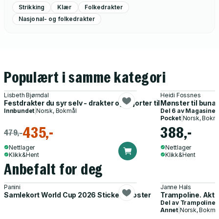
Strikking
Klær
Folkedrakter
Nasjonal- og folkedrakter
Populært i samme kategori
Lisbeth Bjørndal
Heidi Fossnes
Festdrakter du syr selv - drakter og skjorter til voksen og barn
Mønster til bunad
Innbundet
|
Norsk, Bokmål
Del 6 av
Magasinet
Pocket
|
Norsk, Bokm
435,-
388,-
479,-
Nettlager
Nettlager
Klikk&Hent
Klikk&Hent
Anbefalt for deg
Panini
Janne Hals
Samlekort World Cup 2026 Sticker Booster
Trampoline. Akti
Del av
Trampoline
Annet
|
Norsk, Bokmå