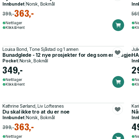
Innbundet
|
Norsk, Bokmål
Inn
363,-
399,-
569
Nettlager
Ne
Klikk&Hent
Kl
Louisa Bond, Tone Sjåstad og 1 annen
Jul
Bunadglede - 12 nye prosjekter for deg som er nysgjerri
HA
Pocket
|
Norsk, Bokmål
Inn
349,-
2
Nettlager
Ne
Klikk&Hent
Kl
Kathrine Sørland, Liv Loftesnes
Kar
Du skal ikke tro at du er noe
Når
Innbundet
|
Norsk, Bokmål
Inn
363,-
4
399,-
Nettlager
Ne