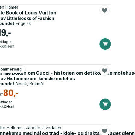
en Homer
tle Book of Louis Vuitton
 av
Little Books of Fashion
bundet
|
Engelsk
19,-
ttlager
ikk&Hent
en Homer
Sommersalg
 lille boken om Gucci - historien om det ikoniske motehus
 av
Historiene om ikoniske motehus
bundet
|
Norsk, Bokmål
80,-
,-
ttlager
ikk&Hent
tte Hellenes, Janette Ulvedalen
innekamp med nål og tråd - kjole- og draktsyerfaget gjen