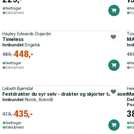
Nettlager
Ne
Klikk&Hent
Kl
Hayley Edwards-Dujardin
Tom
Timeless
MA
Innbundet
|
Engelsk
Inn
448,-
489,-
409
Nettlager
Ne
Klikk&Hent
Kl
Lisbeth Bjørndal
Hei
Festdrakter du syr selv - drakter og skjorter til voksen o
Møn
Innbundet
|
Norsk, Bokmål
Del
Po
435,-
3
479,-
Nettlager
Ne
Klikk&Hent
Kl