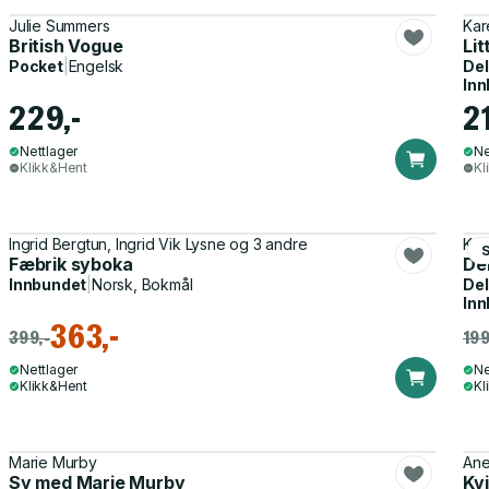
Julie Summers
Kar
British Vogue
Lit
Pocket
|
Engelsk
Del
Inn
229,-
2
Nettlager
Ne
Klikk&Hent
Kl
Ingrid Bergtun, Ingrid Vik Lysne og 3 andre
Kar
Fæbrik syboka
Den
Innbundet
|
Norsk, Bokmål
Del
Inn
363,-
399,-
199
Nettlager
Ne
Klikk&Hent
Kl
Marie Murby
Ane
Sy med Marie Murby
Kv