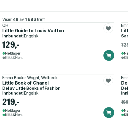
Viser
48
av
1 986
treff
OH
Emm
Little Guide to Louis Vuitton
Lit
Innbundet
|
Engelsk
Sa
129,-
729
Nettlager
Ne
Klikk&Hent
Kl
Emma Baxter-Wright, Welbeck
Emm
Little Book of Chanel
Den
Del av
Little Books of Fashion
Del
Innbundet
|
Engelsk
Inn
219,-
199
Nettlager
Ne
Klikk&Hent
Kl