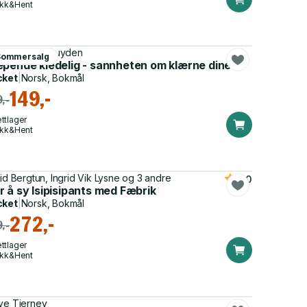
ikk&Hent
ls Chr. Geelmuyden
Sommersalg
epende kledelig - sannheten om klærne dine
cket
|
Norsk, Bokmål
149,-
,-
ttlager
ikk&Hent
rid Bergtun, Ingrid Vik Lysne og 3 andre
5.0
 å sy Isipisipants med Fæbrik
cket
|
Norsk, Bokmål
272,-
,-
ttlager
ikk&Hent
ve Tierney