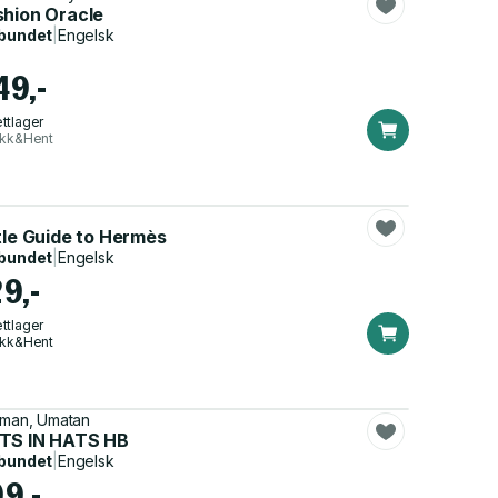
otehuset
shion Oracle
bundet
|
Engelsk
49,-
ttlager
ikk&Hent
tle Guide to Hermès
bundet
|
Engelsk
29,-
ttlager
ikk&Hent
iman, Umatan
TS IN HATS HB
bundet
|
Engelsk
99,-