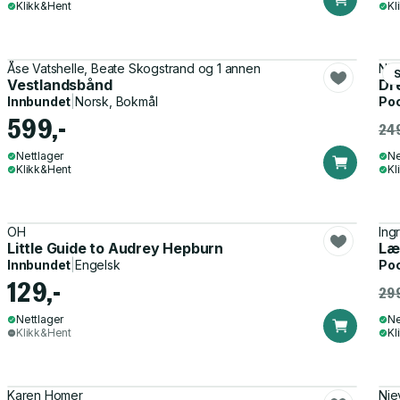
Klikk&Hent
Kl
Åse Vatshelle, Beate Skogstrand og 1 annen
Nie
Vestlandsbånd
Dr
Innbundet
|
Norsk, Bokmål
Po
599,-
249
Nettlager
Ne
Klikk&Hent
Kl
OH
Ing
Little Guide to Audrey Hepburn
Lær
Innbundet
|
Engelsk
Po
129,-
299
Nettlager
Ne
Klikk&Hent
Kl
Karen Homer
Nie