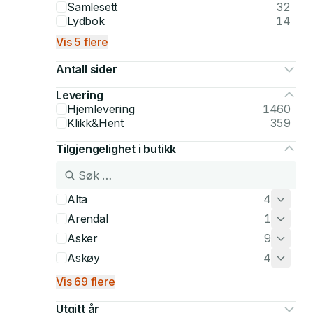
Samlesett
32
Lydbok
14
Vis 5 flere
Antall sider
Levering
Hjemlevering
1460
Klikk&Hent
359
Tilgjengelighet i butikk
Alta
4
Arendal
1
Asker
9
Askøy
4
Vis 69 flere
Utgitt år