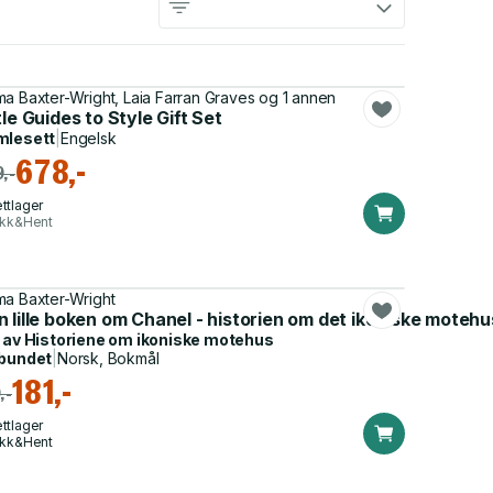
a Baxter-Wright, Laia Farran Graves og 1 annen
tle Guides to Style Gift Set
mlesett
|
Engelsk
678,-
,-
ttlager
ikk&Hent
a Baxter-Wright
 lille boken om Chanel - historien om det ikoniske motehu
 av
Historiene om ikoniske motehus
bundet
|
Norsk, Bokmål
181,-
,-
ttlager
ikk&Hent