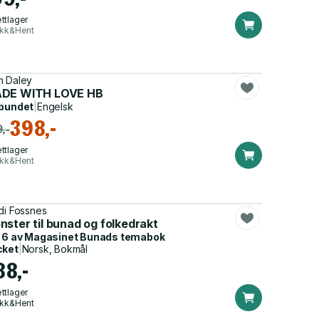
ttlager
ikk&Hent
 Daley
DE WITH LOVE HB
bundet
|
Engelsk
398,-
,-
ttlager
ikk&Hent
di Fossnes
g barn
ster til bunad og folkedrakt
 6 av
Magasinet Bunads temabok
cket
|
Norsk, Bokmål
88,-
ttlager
ikk&Hent