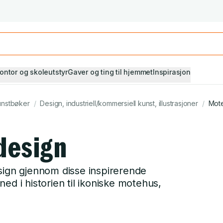
Studiestart! Alle* pensumbøker -20%
Se utvalget her
ontor og skoleutstyr
Gaver og ting til hjemmet
Inspirasjon
unstbøker
/
Design, industriell/kommersiell kunst, illustrasjoner
/
Mote
design
sign gjennom disse inspirerende
ed i historien til ikoniske motehus,