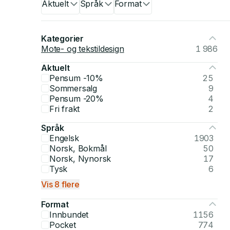
Aktuelt
Språk
Format
Kategorier
Mote- og tekstildesign
1 986
Aktuelt
Pensum -10%
25
Sommersalg
9
Pensum -20%
4
Fri frakt
2
Språk
Engelsk
1903
Norsk, Bokmål
50
Norsk, Nynorsk
17
Tysk
6
Vis 8 flere
Format
Innbundet
1156
Pocket
774