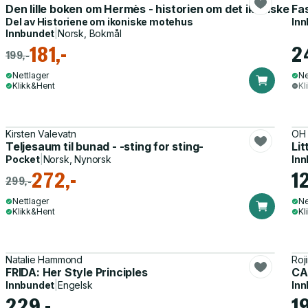
Den lille boken om Hermès - historien om det ikoniske m
Fa
Del av
Historiene om ikoniske motehus
Inn
Innbundet
|
Norsk, Bokmål
181,-
2
199,-
Nettlager
Ne
Klikk&Hent
Kl
Kirsten Valevatn
OH
Teljesaum til bunad - -sting for sting-
Lit
Pocket
|
Norsk, Nynorsk
Inn
272,-
1
299,-
Nettlager
Ne
Klikk&Hent
Kl
Natalie Hammond
Roj
FRIDA: Her Style Principles
CA
Innbundet
|
Engelsk
Inn
229,-
1