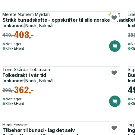
Merete Norheim Myrdahl
Lin
4.0
Strikk bunadskofte - oppskrifter til alle norske bunader
Ret
Innbundet
|
Norsk, Bokmål
Inn
408,-
449,-
390
Nettlager
Ne
Klikk&Hent
Kl
Tone Skårdal Tobiasson
Sig
Folkedrakt i vår tid
Bu
Innbundet
|
Norsk, Bokmål
Inn
362,-
4
398,-
Nettlager
Ne
Klikk&Hent
Kl
Heidi Fossnes
Ing
Tilbehør til bunad - lag det selv
Ing