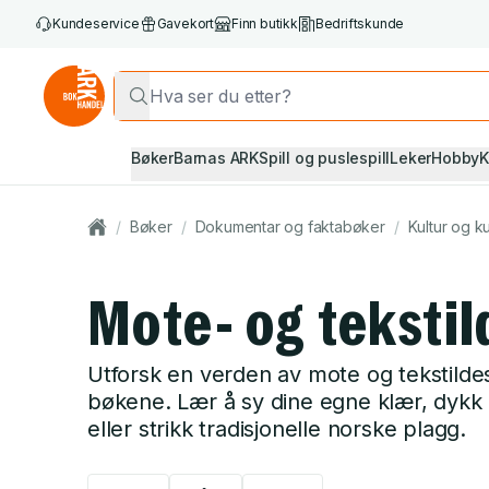
Kundeservice
Gavekort
Finn butikk
Bedriftskunde
Bøker
Barnas ARK
Spill og puslespill
Leker
Hobby
K
/
Bøker
/
Dokumentar og faktabøker
/
Kultur og k
Mote- og tekstil
Utforsk en verden av mote og tekstilde
bøkene. Lær å sy dine egne klær, dykk n
eller strikk tradisjonelle norske plagg.