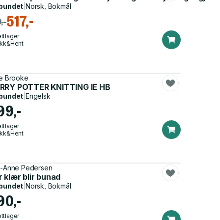
bundet
|
Norsk, Bokmål
517,-
,-
ttlager
ikk&Hent
ie Brooke
g på bunad
RRY POTTER KNITTING IE HB
bundet
|
Engelsk
99,-
ttlager
ikk&Hent
i-Anne Pedersen
 klær blir bunad
bundet
|
Norsk, Bokmål
90,-
ttlager