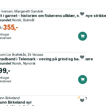
e Iversen, Margareth Sandvik
t i garnet - historien om fiskerens ullklær, med nye strikk
bundet
|
Norsk, Bokmål
355,-
,-
ttlager
ikk&Hent
runn Lie Brattekås, Eli Vesaas
nadband i Telemark - veving på grind og bandstøre
bundet
|
Norsk, Nynorsk
99,-
ttlager
ikk&Hent
unn Birkeland
5.0
unn Birkeland syr