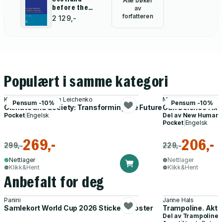
Alle bøker
before the
av
Industrial
forfatteren
2 129,-
Revolution
Populært i samme kategori
Karen O'Brien, Robin Leichenko
Mike Hulme
Pensum -10%
Pensum -10%
Climate and Society: Transforming the Future, 2nd Edition
Can Science Fix
Pocket
|
Engelsk
Del av
New Human F
Pocket
|
Engelsk
269,-
206,-
299,-
229,-
Nettlager
Nettlager
Klikk&Hent
Klikk&Hent
Anbefalt for deg
Panini
Janne Hals
Samlekort World Cup 2026 Sticker Booster
Trampoline. Akti
Del av
Trampoline