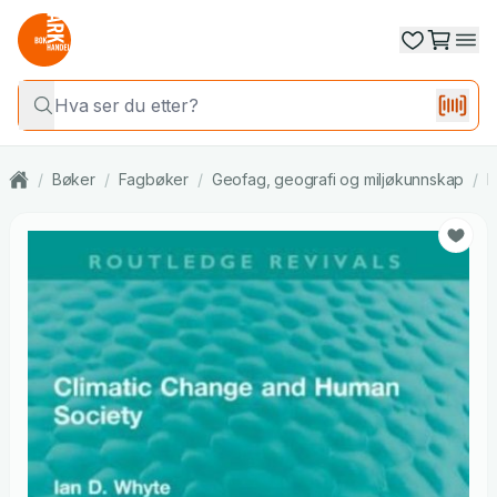
/
Bøker
/
Fagbøker
/
Geofag, geografi og miljøkunnskap
/
M