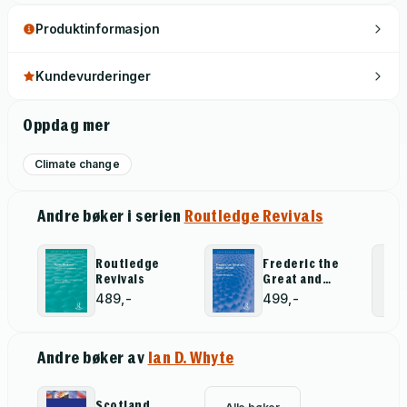
Produktinformasjon
Kundevurderinger
Oppdag mer
Climate change
Andre bøker i serien
Routledge Revivals
Routledge
Frederic the
Revivals
Great and
Kaiser Joseph
489,-
499,-
Andre bøker av
Ian D. Whyte
Scotland