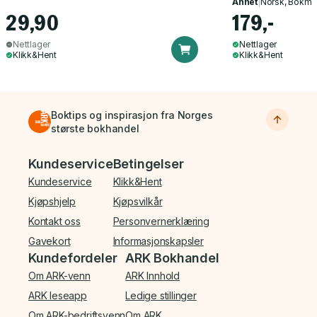
Annet
|
Norsk, Bokmå
29,90
179,-
Nettlager
Nettlager
Klikk&Hent
Klikk&Hent
Boktips og inspirasjon fra Norges
største bokhandel
Bunnmeny
Kundeservice
Betingelser
Kundeservice
Klikk&Hent
Kjøpshjelp
Kjøpsvilkår
Kontakt oss
Personvernerklæring
Gavekort
Informasjonskapsler
Kundefordeler
ARK Bokhandel
Om ARK-venn
ARK Innhold
ARK leseapp
Ledige stillinger
Om ARK-bedriftsvenn
Om ARK