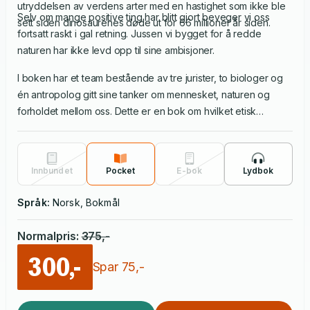
utryddelsen av verdens arter med en hastighet som ikke ble
Selv om mange positive ting har blitt gjort beveger vi oss
sett siden dinosaurenes døde ut for 66 millioner år siden.
fortsatt raskt i gal retning. Jussen vi bygget for å redde
naturen har ikke levd opp til sine ambisjoner.
I boken har et team bestående av tre jurister, to biologer og
én antropolog gitt sine tanker om mennesket, naturen og
forholdet mellom oss. Dette er en bok om hvilket etisk
fundament lovene våre bygger på og bør bygges på, det er
en bok om naturens kompleksitet og menneskets arroganse i
møte med den. Det er også en bok med svært mange
Innbundet
Pocket
E-bok
Lydbok
dinosaurer.
Språk:
Norsk, Bokmål
Normalpris
:
375
,-
300,-
Spar
75
,-