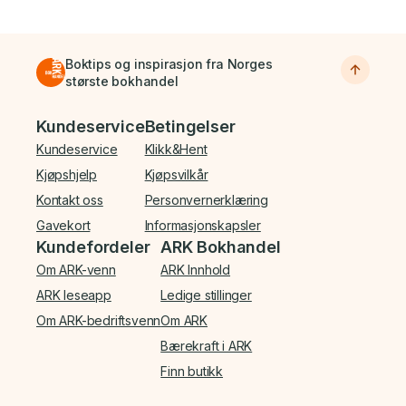
Boktips og inspirasjon fra Norges
største bokhandel
Bunnmeny
Kundeservice
Betingelser
Kundeservice
Klikk&Hent
Kjøpshjelp
Kjøpsvilkår
Kontakt oss
Personvernerklæring
Gavekort
Informasjonskapsler
Kundefordeler
ARK Bokhandel
Om ARK-venn
ARK Innhold
ARK leseapp
Ledige stillinger
Om ARK-bedriftsvenn
Om ARK
Bærekraft i ARK
Finn butikk