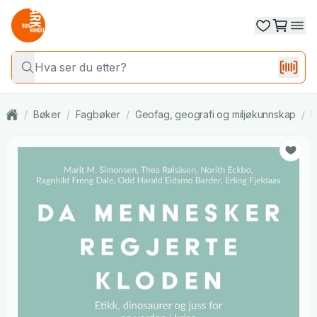
/
Bøker
/
Fagbøker
/
Geofag, geografi og miljøkunnskap
/
M