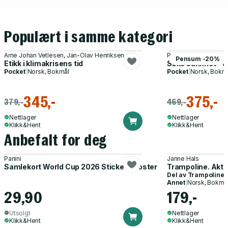
Populært i samme kategori
Arne Johan Vetlesen, Jan-Olav Henriksen
Paul Leer-Salvesen, 
Pensum -20%
Etikk i klimakrisens tid
Søke sannhet - et
Pocket
|
Norsk, Bokmål
Pocket
|
Norsk, Bokm
345,-
375,-
379,-
469,-
Nettlager
Nettlager
Klikk&Hent
Klikk&Hent
Anbefalt for deg
Panini
Janne Hals
Samlekort World Cup 2026 Sticker Booster
Trampoline. Akti
Del av
Trampoline
Annet
|
Norsk, Bokmå
29,90
179,-
Utsolgt
Nettlager
Klikk&Hent
Klikk&Hent