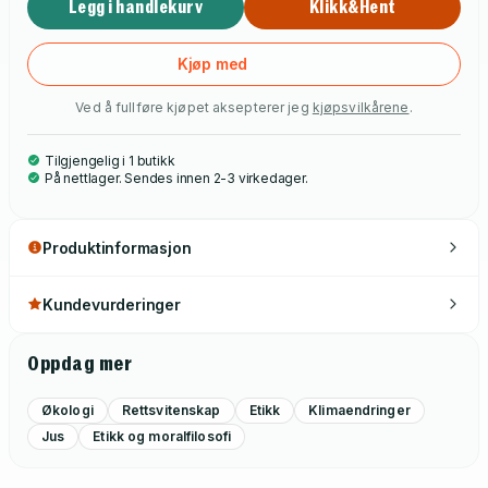
Legg i handlekurv
Klikk&Hent
Kjøp med
Ved å fullføre kjøpet aksepterer jeg
kjøpsvilkårene
.
Tilgjengelig i 1 butikk
På nettlager. Sendes innen 2-3 virkedager.
Produktinformasjon
Kundevurderinger
Oppdag mer
Økologi
Rettsvitenskap
Etikk
Klimaendringer
Jus
Etikk og moralfilosofi