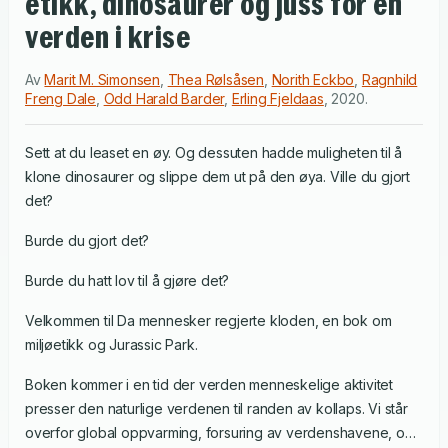
etikk, dinosaurer og juss for en
verden i krise
Av
Marit M. Simonsen
,
Thea Rølsåsen
,
Norith Eckbo
,
Ragnhild
Freng Dale
,
Odd Harald Barder
,
Erling Fjeldaas
,
2020
.
Sett at du leaset en øy. Og dessuten hadde muligheten til å
klone dinosaurer og slippe dem ut på den øya. Ville du gjort
det?
Burde du gjort det?
Burde du hatt lov til å gjøre det?
Velkommen til Da mennesker regjerte kloden, en bok om
miljøetikk og Jurassic Park.
Boken kommer i en tid der verden menneskelige aktivitet
presser den naturlige verdenen til randen av kollaps. Vi står
overfor global oppvarming, forsuring av verdenshavene, og