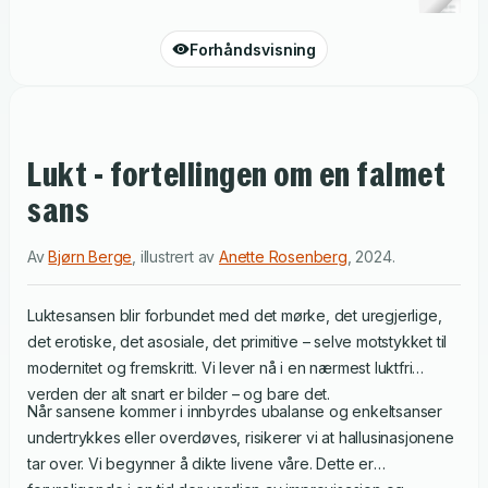
Forhåndsvisning
Lukt - fortellingen om en falmet
sans
Av
Bjørn Berge
,
illustrert av
Anette Rosenberg
,
2024
.
Luktesansen blir forbundet med det mørke, det uregjerlige,
det erotiske, det asosiale, det primitive – selve motstykket til
modernitet og fremskritt. Vi lever nå i en nærmest luktfri
verden der alt snart er bilder – og bare det.
Når sansene kommer i innbyrdes ubalanse og enkeltsanser
undertrykkes eller overdøves, risikerer vi at hallusinasjonene
tar over. Vi begynner å dikte livene våre. Dette er