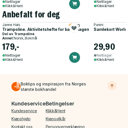
Nettlager
Nettlager
Klikk&Hent
Klikk&Hent
Anbefalt for deg
Janne Hals
Panini
5.0
Trampoline. Aktivitetshefte for barnehagen
Samlekort World
Del av
Trampoline
Annet
|
Norsk, Bokmål
179,-
29,90
Nettlager
Nettlager
Klikk&Hent
Klikk&Hent
Boktips og inspirasjon fra Norges
største bokhandel
Bunnmeny
Kundeservice
Betingelser
Kundeservice
Klikk&Hent
Kjøpshjelp
Kjøpsvilkår
Kontakt oss
Personvernerklæring