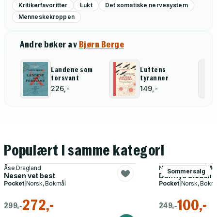
Kritikerfavoritter
Lukt
Det somatiske nervesystem
Menneskekroppen
Andre bøker av
Bjørn Berge
Landene som
Luftens
forsvant
tyranner
226,-
149,-
Populært i samme kategori
Åse Dragland
Nina Brochmann, Elle
Sommersalg
Nesen vet best
Den nye Gleden me
Pocket
|
Norsk, Bokmål
Pocket
|
Norsk, Bokm
272,-
100,-
299,-
249,-