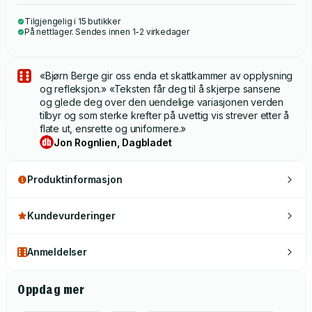
Tilgjengelig i 15 butikker
På nettlager. Sendes innen 1-2 virkedager
«Bjørn Berge gir oss enda et skattkammer av opplysning
og refleksjon.» «Teksten får deg til å skjerpe sansene
og glede deg over den uendelige variasjonen verden
tilbyr og som sterke krefter på uvettig vis strever etter å
flate ut, ensrette og uniformere.»
Jon Rognlien, Dagbladet
Produktinformasjon
Kundevurderinger
Anmeldelser
Oppdag mer