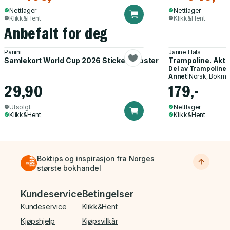
Nettlager
Nettlager
Klikk&Hent
Klikk&Hent
Anbefalt for deg
Panini
Janne Hals
Samlekort World Cup 2026 Sticker Booster
Trampoline. Akti
Del av
Trampoline
Annet
|
Norsk, Bokmå
29,90
179,-
Utsolgt
Nettlager
Klikk&Hent
Klikk&Hent
Boktips og inspirasjon fra Norges
største bokhandel
Bunnmeny
Kundeservice
Betingelser
Kundeservice
Klikk&Hent
Kjøpshjelp
Kjøpsvilkår