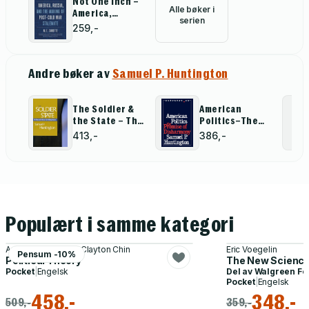
Not One Inch –
Alle bøker i
America,
serien
Russia, and the
259,-
Making of
Post–Cold War
Stalemate
Andre bøker av
Samuel P. Huntington
The Soldier &
American
the State – The
Politics–The
Theory &
Promise of
413,-
386,-
Politics
Disharmony
Politics of
Civil–Military
Relations
Populært i samme kategori
Andrew Heywood, Clayton Chin
Eric Voegelin
Pensum -10%
Political Theory
The New Science o
Pocket
|
Engelsk
Del av
Walgreen Fo
Pocket
|
Engelsk
458,-
348,-
509,-
359,-