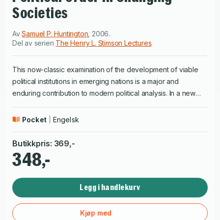
Societies
Av
Samuel P. Huntington
,
2006
.
Del av serien
The Henry L. Stimson Lectures
.
This now-classic examination of the development of viable
political institutions in emerging nations is a major and
enduring contribution to modern political analysis. In a new
Foreword, Francis Fukuyama assesses Huntington’s
achievement, examining the context of the book’s original
Pocket
Engelsk
publication as well as its lasting importance. “This pioneering
volume, examining as it does the relation between
Butikkpris
:
369
,-
development and stability, is an interesting and exciting
348,-
addition to the literature.”—American Political Science
Review“’Must’ reading for all those interested in comparative
Legg i handlekurv
politics or in the study of development.”—Dankwart A. Rustow,
Journal of International Affairs
Kjøp med