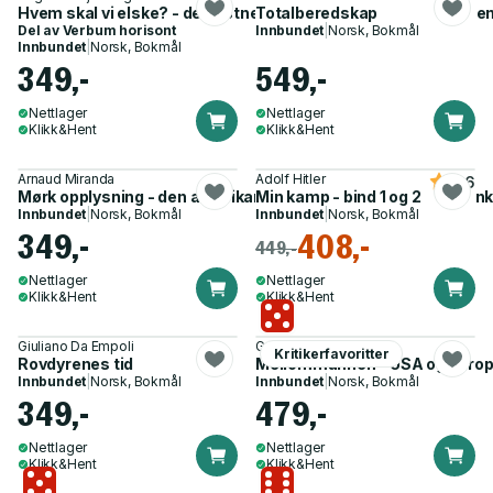
Hvem skal vi elske? - de kristne ideene bak MAGA-bevegelse
Totalberedskap
Del av
Verbum horisont
Innbundet
|
Norsk, Bokmål
Innbundet
|
Norsk, Bokmål
349,-
549,-
Nettlager
Nettlager
Klikk&Hent
Klikk&Hent
Arnaud Miranda
Adolf Hitler
4.6
Mørk opplysning - den amerikanske høyresidens radikale tan
Min kamp - bind 1 og 2
Innbundet
|
Norsk, Bokmål
Innbundet
|
Norsk, Bokmål
349,-
408,-
449,-
Nettlager
Nettlager
Klikk&Hent
Klikk&Hent
Giuliano Da Empoli
Geert Mak
Kritikerfavoritter
Rovdyrenes tid
Mellommannen - USA og Europa
Innbundet
|
Norsk, Bokmål
Innbundet
|
Norsk, Bokmål
349,-
479,-
Nettlager
Nettlager
Klikk&Hent
Klikk&Hent