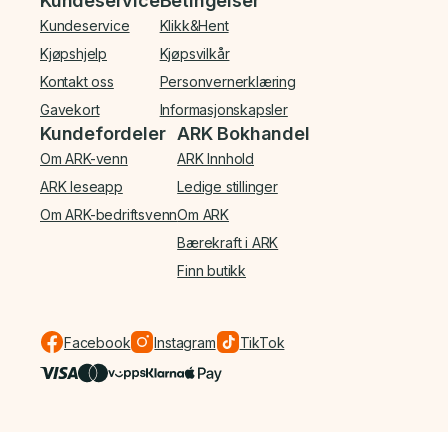
Kundeservice
Betingelser
Kundeservice
Klikk&Hent
Kjøpshjelp
Kjøpsvilkår
Kontakt oss
Personvernerklæring
Gavekort
Informasjonskapsler
Kundefordeler
ARK Bokhandel
Om ARK-venn
ARK Innhold
ARK leseapp
Ledige stillinger
Om ARK-bedriftsvenn
Om ARK
Bærekraft i ARK
Finn butikk
Facebook
Instagram
TikTok