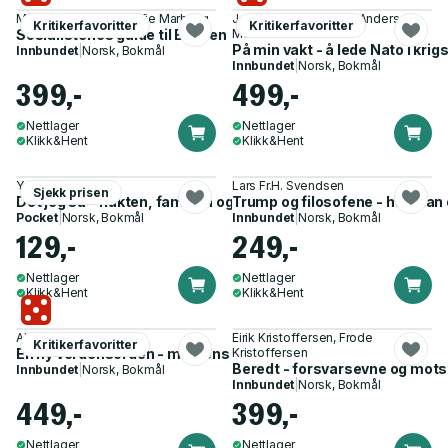
Mímir Kristjánsson, Sofie Marhaug
Jens Stoltenberg, Per Anders
Kritikerfavoritter
Kritikerfavoritter
Sosialistenes guide til Bibelen
Madsen
På min vakt - å lede Nato i krigs
Innbundet
|
Norsk, Bokmål
Innbundet
|
Norsk, Bokmål
399,-
499,-
Nettlager
Nettlager
Klikk&Hent
Klikk&Hent
Yama Wolasmal
Lars Fr.H. Svendsen
Sjekk prisen
Det jeg så - flukten, familien og livet som krigsreporter
Trump og filosofene - hvordan 
Pocket
|
Norsk, Bokmål
Innbundet
|
Norsk, Bokmål
129,-
249,-
Nettlager
Nettlager
Klikk&Hent
Klikk&Hent
Alexander Stubb
Eirik Kristoffersen, Frode
Kritikerfavoritter
En ny verdensorden - maktens triangel
Kristoffersen
Beredt - forsvarsevne og mots
Innbundet
|
Norsk, Bokmål
Innbundet
|
Norsk, Bokmål
449,-
399,-
Nettlager
Nettlager