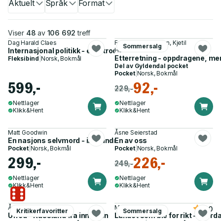
Aktuelt
Språk
Format
Viser
48
av
106 692
treff
Dag Harald Claes
Frode Kristoffersen, Kjetil
Sommersalg
Internasjonal politikk - en introduksjon
Hatlebrekke
Etterretning - oppdragene, men
Fleksibind
|
Norsk, Bokmål
Del av
Gyldendal pocket
Pocket
|
Norsk, Bokmål
599,-
92,-
229,-
Nettlager
Nettlager
Klikk&Hent
Klikk&Hent
Matt Goodwin
Åsne Seierstad
En nasjons selvmord - innvandring, islam, identitet
En av oss
Pocket
|
Norsk, Bokmål
Pocket
|
Norsk, Bokmål
299,-
226,-
249,-
Nettlager
Nettlager
Klikk&Hent
Klikk&Hent
Åsne Seierstad
Martin Bech Holte
5.0
Kritikerfavoritter
Sommersalg
Ufred - Russland fra innsiden
Landet som ble for rikt - hvord