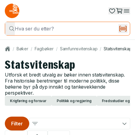
/
Bøker
/
Fagbøker
/
Samfunnsvitenskap
/
Statsvitenskap
Statsvitenskap
Utforsk et bredt utvalg av bøker innen statsvitenskap.
Fra historiske beretninger til moderne politikk, disse
bøkene byr på dyp innsikt og tankevekkende
perspektiver.
Krigføring og forsvar
Politikk og regjering
Fredsstudier og kon
Filter