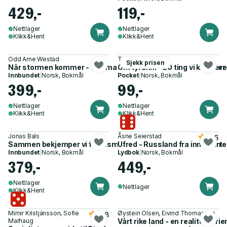
429,-
119,-
Nettlager
Nettlager
Klikk&Hent
Klikk&Hent
Odd Arne Westad
Timothy Snyder
Sjekk prisen
Når stormen kommer - stormaktskrig og historiens advarsler
Om tyranni - 20 ting vi kan lær
Innbundet
|
Norsk, Bokmål
Pocket
|
Norsk, Bokmål
399,-
99,-
Nettlager
Nettlager
Klikk&Hent
Klikk&Hent
Jonas Bals
Åsne Seierstad
4.6
Sammen bekjemper vi fascismen - strategier for antifascister
Ufred - Russland fra innsiden
Innbundet
|
Norsk, Bokmål
Lydbok
|
Norsk, Bokmål
379,-
449,-
Nettlager
Nettlager
Klikk&Hent
Mímir Kristjánsson, Sofie
Øystein Olsen, Eivind Thomassen
4.8
Marhaug
Vårt rike land - en realitetsor