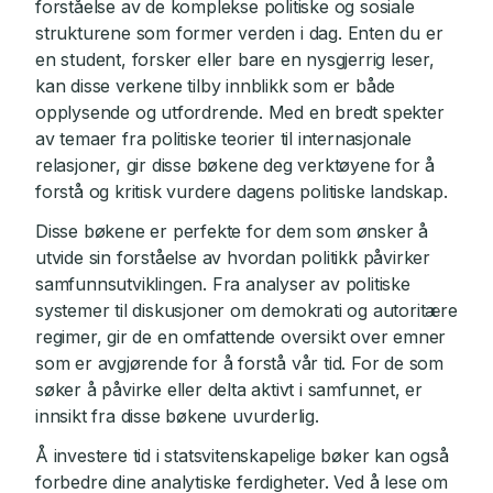
forståelse av de komplekse politiske og sosiale
strukturene som former verden i dag. Enten du er
en student, forsker eller bare en nysgjerrig leser,
kan disse verkene tilby innblikk som er både
opplysende og utfordrende. Med en bredt spekter
av temaer fra politiske teorier til internasjonale
relasjoner, gir disse bøkene deg verktøyene for å
forstå og kritisk vurdere dagens politiske landskap.
Disse bøkene er perfekte for dem som ønsker å
utvide sin forståelse av hvordan politikk påvirker
samfunnsutviklingen. Fra analyser av politiske
systemer til diskusjoner om demokrati og autoritære
regimer, gir de en omfattende oversikt over emner
som er avgjørende for å forstå vår tid. For de som
søker å påvirke eller delta aktivt i samfunnet, er
innsikt fra disse bøkene uvurderlig.
Å investere tid i statsvitenskapelige bøker kan også
forbedre dine analytiske ferdigheter. Ved å lese om