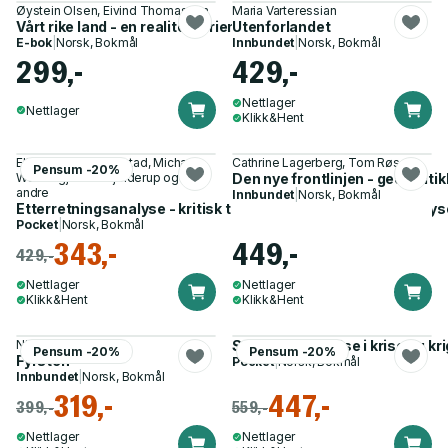
Øystein Olsen, Eivind Thomassen
Maria Varteressian
Vårt rike land - en realitetsorientering om norsk økonomi
Utenforlandet
E-bok
|
Norsk, Bokmål
Innbundet
|
Norsk, Bokmål
299,-
429,-
Nettlager
Nettlager
Klikk&Hent
Ellen Thelin Haugestad, Michael
Cathrine Lagerberg, Tom Røseth
Pensum -20%
Weddegjerde Skjelderup og 2
Den nye frontlinjen - geopolitik
andre
Innbundet
|
Norsk, Bokmål
Etterretningsanalyse - kritisk tenkning og strukturerte analy
Pocket
|
Norsk, Bokmål
343,-
449,-
429,-
Nettlager
Nettlager
Klikk&Hent
Klikk&Hent
Niccolò Machiavelli
Strategisk ledelse i krise og k
Pensum -20%
Pensum -20%
Fyrsten
Pocket
|
Norsk, Bokmål
Innbundet
|
Norsk, Bokmål
319,-
447,-
399,-
559,-
Nettlager
Nettlager