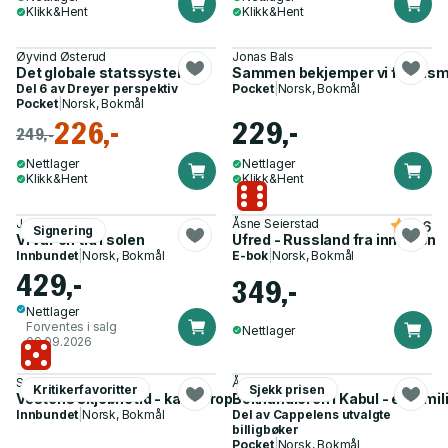
Klikk&Hent
Klikk&Hent
Øyvind Østerud
Jonas Bals
Det globale statssystemet
Sammen bekjemper vi fascismen 
Del 6 av
Dreyer perspektiv
Pocket
|
Norsk, Bokmål
Pocket
|
Norsk, Bokmål
226,-
229,-
249,-
Nettlager
Nettlager
Klikk&Hent
Klikk&Hent
Jan Grue
Åsne Seierstad
4.6
Signering
Vi var en tid i solen
Ufred - Russland fra innsiden
Innbundet
|
Norsk, Bokmål
E-bok
|
Norsk, Bokmål
429,-
349,-
Nettlager
Forventes i salg
Nettlager
09.09.2026
Sverre Diesen
Åsne Seierstad
Kritikerfavoritter
Sjekk prisen
Vestens skjebnetid - kan Europa forsvares uten USA?
Bokhandleren i Kabul - et fami
Innbundet
|
Norsk, Bokmål
Del av
Cappelens utvalgte
billigbøker
Pocket
|
Norsk, Bokmål