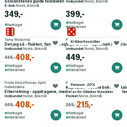
Sosialistenes guide til Bibelen
Innbundet
|
Norsk, Bokmål
E-bok
|
Norsk, Bokmål
349,-
399,-
Nettlager
Nettlager
Klikk&Hent
Yama Wolasmal
Kai Eide
Kritikerfavoritter
Det jeg så - flukten, familien og livet som krigsreporter
Vilje til fred - diplomati i en kris
Innbundet
|
Norsk, Bokmål
Innbundet
|
Norsk, Bokmål
408,-
449,-
449,-
Nettlager
Nettlager
Klikk&Hent
Klikk&Hent
Frode Kristoffersen, Kjetil
Karl Marx
Pensum -20%
Hatlebrekke
Kapitalen - Første bok : Kapita
Etterretning - oppdragene, menneskene og faget : fra innside
Del av
En Oktober klassiker
Innbundet
|
Norsk, Bokmål
Pocket
|
Norsk, Bokmål
408,-
215,-
449,-
269,-
Nettlager
Nettlager
Klikk&Hent
Klikk&Hent