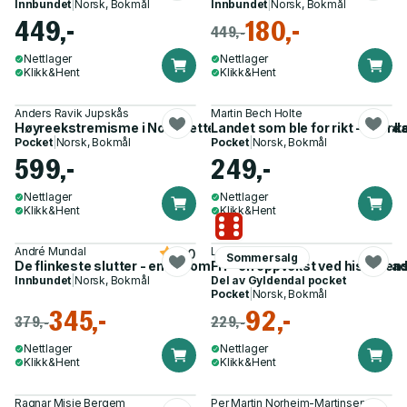
Innbundet
|
Norsk, Bokmål
Innbundet
|
Norsk, Bokmål
449,-
180,-
449,-
Nettlager
Nettlager
Klikk&Hent
Klikk&Hent
Anders Ravik Jupskås
Martin Bech Holte
Høyreekstremisme i Norge etter 22. juli - meninger, mennesk
Landet som ble for rikt - hvord
Pocket
|
Norsk, Bokmål
Pocket
|
Norsk, Bokmål
599,-
249,-
Nettlager
Nettlager
Klikk&Hent
Klikk&Hent
André Mundal
Lea Ypi
5.0
Sommersalg
De flinkeste slutter - en diplomats beretning om systempara
Fri - en oppvekst ved historien
Innbundet
|
Norsk, Bokmål
Del av
Gyldendal pocket
Pocket
|
Norsk, Bokmål
345,-
92,-
379,-
229,-
Nettlager
Nettlager
Klikk&Hent
Klikk&Hent
Ragnar Misje Bergem
Per Martin Norheim-Martinsen