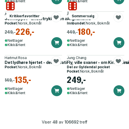
Klikk&Hent
Klikk&Hent
Anne Applebaum
Åsne Seierstad
Kritikerfavoritter
Sommersalg
Jernteppet - undertrykkelsen av Øst-Europa 1944-1956
Afghanerne
Pocket
|
Norsk, Bokmål
Innbundet
|
Norsk, Bokmål
226,-
180,-
249,-
449,-
Nettlager
Nettlager
Klikk&Hent
Klikk&Hent
Hartmut Rosa
Jung Chang
Det lydhøre hjertet - demokratiet trenger religion : om et spe
Fly, ville svaner - om Kina, min
Pocket
|
Norsk, Bokmål
Del av
Gyldendal pocket
Pocket
|
Norsk, Bokmål
135,-
249,-
149,-
Nettlager
Nettlager
Klikk&Hent
Klikk&Hent
Viser
48
av
106692
treff