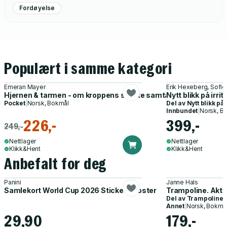
Fordøyelse
Populært i samme kategori
Emeran Mayer
Erik Hexeberg, Sofi
Hjernen & tarmen - om kroppens skjulte samtale
Nytt blikk på irri
Pocket
|
Norsk, Bokmål
Del av
Nytt blikk på
Innbundet
|
Norsk, B
226,-
399,-
249,-
Nettlager
Nettlager
Klikk&Hent
Klikk&Hent
Anbefalt for deg
Panini
Janne Hals
Samlekort World Cup 2026 Sticker Booster
Trampoline. Akti
Del av
Trampoline
Annet
|
Norsk, Bokmå
29,90
179,-