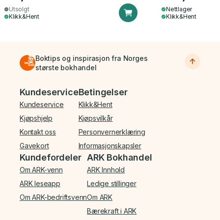
Utsolgt
Nettlager
Klikk&Hent
Klikk&Hent
Boktips og inspirasjon fra Norges
største bokhandel
Bunnmeny
Kundeservice
Betingelser
Kundeservice
Klikk&Hent
Kjøpshjelp
Kjøpsvilkår
Kontakt oss
Personvernerklæring
Gavekort
Informasjonskapsler
Kundefordeler
ARK Bokhandel
Om ARK-venn
ARK Innhold
ARK leseapp
Ledige stillinger
Om ARK-bedriftsvenn
Om ARK
Bærekraft i ARK