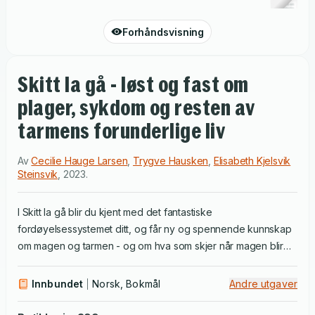
Forhåndsvisning
Skitt la gå - løst og fast om
plager, sykdom og resten av
tarmens forunderlige liv
Av
Cecilie Hauge Larsen
,
Trygve Hausken
,
Elisabeth Kjelsvik
Steinsvik
,
2023
.
I Skitt la gå blir du kjent med det fantastiske
fordøyelsessystemet ditt, og får ny og spennende kunnskap
om magen og tarmen - og om hva som skjer når magen blir
syk. Du vil lære om hvordan tarmen fungerer - fra vi er
nyfødte til vi blir gamle, og om hva du kan gjøre for å ha en
Innbundet
Norsk, Bokmål
Andre utgaver
friskest mulig mage gjennom livet. Du vil forstå mer av det
intrikate samspillet mellom hjernen, tarmen og tarmbakteriene,