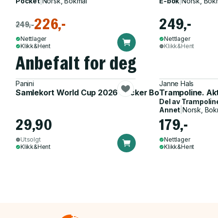
Pocket
|
Norsk, Bokmål
E-bok
|
Norsk, Bok
226,-
249,-
249,-
Nettlager
Nettlager
Klikk&Hent
Klikk&Hent
Anbefalt for deg
Panini
Janne Hals
Samlekort World Cup 2026 Sticker Booster
Trampoline. Ak
Del av
Trampolin
Annet
|
Norsk, Bok
29,90
179,-
Utsolgt
Nettlager
Klikk&Hent
Klikk&Hent