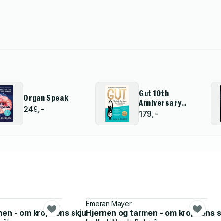
Gut 10th
Organ Speak
Anniversary
249,-
Edition
179,-
Emeran Mayer
men - om kroppens skjulte samtale
Hjernen og tarmen - om kroppens s