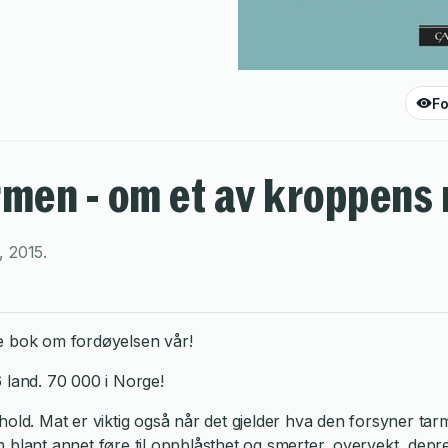
Fo
men - om et av kroppens
,
2015
.
e bok om fordøyelsen vår!
36 land. 70 000 i Norge!
nhold. Mat er viktig også når det gjelder hva den forsyner
blant annet føre til oppblåsthet og smerter, overvekt, depre