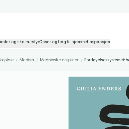
Studiestart! Alle* pensumbøker -20%
Se utvalget her
ontor og skoleutstyr
Gaver og ting til hjemmet
Inspirasjon
ykepleie
/
Medisin
/
Medisinske disipliner
/
Fordøyelsessystemet: 