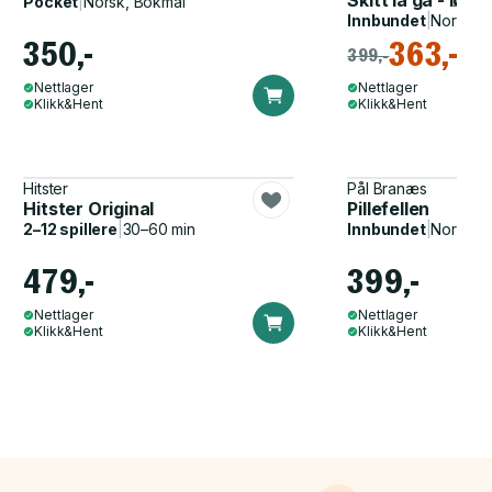
Skitt la gå - løs
Pocket
|
Norsk, Bokmål
Innbundet
|
Norsk, 
350,-
363,-
399,-
Nettlager
Nettlager
Klikk&Hent
Klikk&Hent
Hitster
Pål Branæs
Hitster Original
Pillefellen
2–12 spillere
|
30–60 min
Innbundet
|
Norsk, 
479,-
399,-
Nettlager
Nettlager
Klikk&Hent
Klikk&Hent