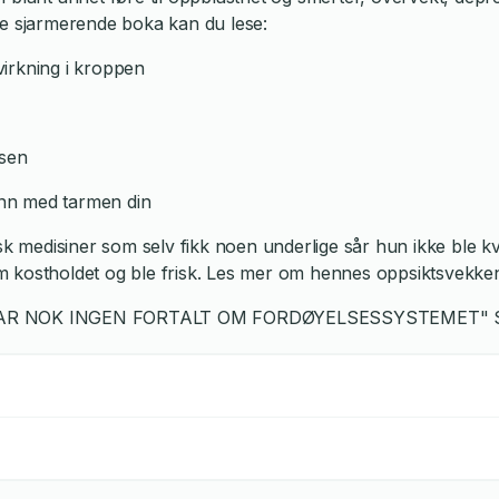
ne sjarmerende boka kan du lese:
irkning i kroppen
lsen
nn med tarmen din
sk medisiner som selv fikk noen underlige sår hun ikke ble kvi
 kostholdet og ble frisk. Les mer om hennes oppsiktsvekken
AR NOK INGEN FORTALT OM FORDØYELSESSYSTEMET" S