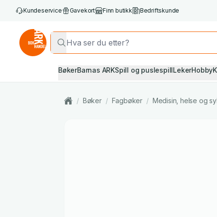
Kundeservice
Gavekort
Finn butikk
Bedriftskunde
Bøker
Barnas ARK
Spill og puslespill
Leker
Hobby
K
/
Bøker
/
Fagbøker
/
Medisin, helse og s