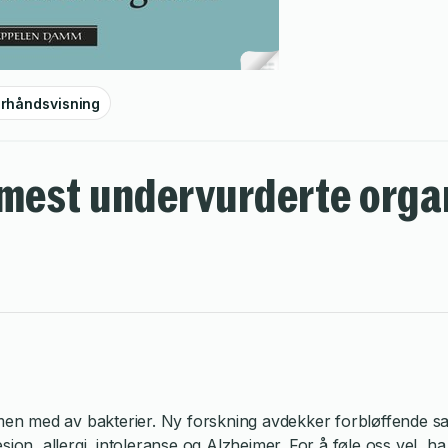
rhåndsvisning
 mest undervurderte orga
 tarmen med av bakterier. Ny forskning avdekker forbløffend
sjon, allergi, intoleranse og Alzheimer. For å føle oss vel, 