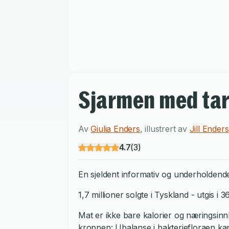
Sjarmen med tar
Av
Giulia Enders
,
illustrert av
Jill Enders
4.7
(
3
)
En sjeldent informativ og underholdend
1,7 millioner solgte i Tyskland - utgis i 
Mat er ikke bare kalorier og næringsin
kroppen: Ubalanse i bakteriefloraen kan 