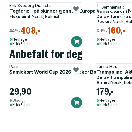
Erik Sveberg Dietrichs
Terje Karlung
Sommersalg
Togferie - på skinner gjennom Europa : en guide til d
Vandreturer i 
Fleksibind
|
Norsk, Bokmål
Del av
Turer fra s
Pocket
|
Norsk, Bo
408,-
160,-
449,-
399,-
Nettlager
Nettlager
Klikk&Hent
Klikk&Hent
Anbefalt for deg
Panini
Janne Hals
Samlekort World Cup 2026 Sticker Booster
Trampoline. Ak
Del av
Trampolin
Annet
|
Norsk, Bok
29,90
179,-
Utsolgt
Nettlager
Klikk&Hent
Klikk&Hent