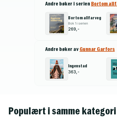
Andre bøker i serien
Bortom all
Bortom allfarveg
Bok 1 i serien
269,-
Andre bøker av
Gunnar Garfors
Ingenstad
363,-
Populært i samme kategori