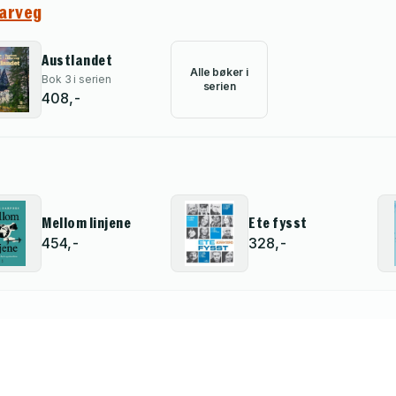
farveg
Austlandet
Alle bøker i
Bok 3 i serien
serien
408,-
Mellom linjene
Ete fysst
454,-
328,-