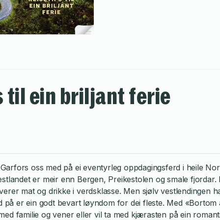
il ein briljant ferie
Garfors oss med på ei eventyrleg oppdagingsferd i heile Nor
Vestlandet er meir enn Bergen, Preikestolen og smale fjordar.
verer mat og drikke i verdsklasse. Men sjølv vestlendingen h
d på er ein godt bevart løyndom for dei fleste. Med «Bortom a
 med familie og vener eller vil ta med kjærasten på ein roman