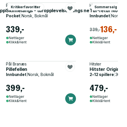
Erlend Garåsen
Helene Myhre
Kritikerfavoritter
Sommersalg
pplevelser fra nord til sør
Skinnelangs - turopplevelser langs nedlagte jernbaner
Tur-retur Norge
Pocket
|
Norsk, Bokmål
Innbundet
|
Norsk, 
339,-
136,-
339,-
Nettlager
Nettlager
Klikk&Hent
Klikk&Hent
Pål Branæs
Hitster
Pillefellen
Hitster Original
Innbundet
|
Norsk, Bokmål
2–12 spillere
|
30–60
399,-
479,-
Nettlager
Nettlager
Klikk&Hent
Klikk&Hent