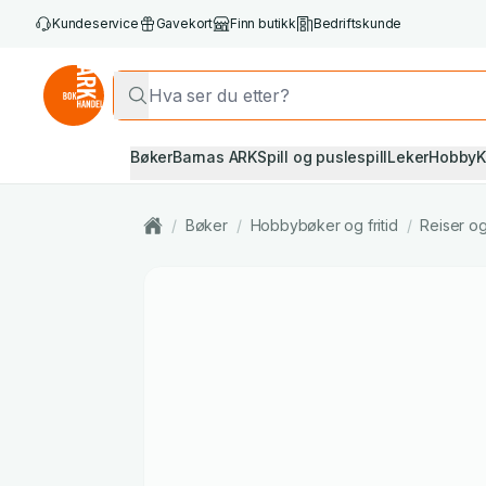
Kundeservice
Gavekort
Finn butikk
Bedriftskunde
Bøker
Barnas ARK
Spill og puslespill
Leker
Hobby
K
/
Bøker
/
Hobbybøker og fritid
/
Reiser og