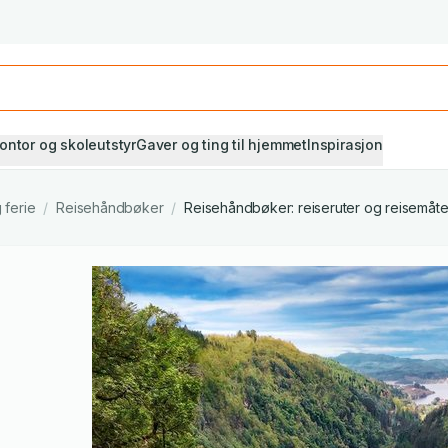
Studiestart! Alle* pensumbøker -20%
Se utvalget her
ontor og skoleutstyr
Gaver og ting til hjemmet
Inspirasjon
 ferie
/
Reisehåndbøker
/
Reisehåndbøker: reiseruter og reisemåte