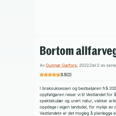
Bortom allfarveg 
Av
Gunnar Garfors
,
2022
.
Del 2 av seri
3.5
(
2
)
I braksuksessen og bestseljaren frå 20
oppfølgjaren reiser vi til Vestlandet fo
spektakulær og urørt natur, vakker arki
oppdage i eigen landsdel, for mykje av 
Vestlandet» er det mogleg å planlegge ei