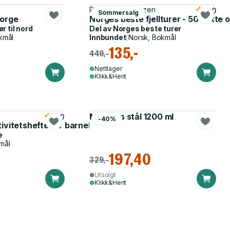
Per Roger Lauritzen
5.0
Sommersalg
e beste reisene
Norge
Norges beste fjellturer - 50 flotte o
ør til nord
Del av
Norges beste turer
kmål
Innbundet
|
Norsk, Bokmål
135,-
449,-
Nettlager
Klikk&Hent
Matboks stål 1200 ml
5.0
-40%
tivitetshefte for barnehagen
e
mål
197,40
329,-
Utsolgt
Klikk&Hent