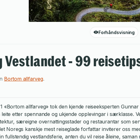
Forhåndsvisning
Vestlandet - 99 reisetips t
en
Bortom allfarveg
.
21 «Bortom allfarveg» tok den kjende reiseeksperten Gunnar 
r å leite etter spennande og ukjende opplevingar i særklasse. 
tektur, særeigne overnattingsstader og restaurantar som ser
det Noregs kanskje mest reiseglade forfattar inviterer oss me
n fullstendig vestlandsferie, anten du vil reise åleine, saman