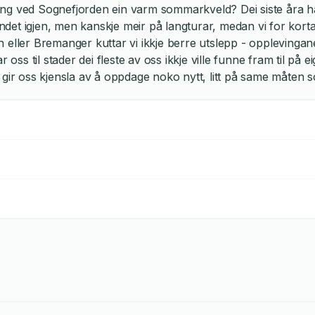
ing ved Sognefjorden ein varm sommarkveld? Dei siste åra ha
tlandet igjen, men kanskje meir på langturar, medan vi for kort
rn eller Bremanger kuttar vi ikkje berre utslepp - opplevingan
oss til stader dei fleste av oss ikkje ville funne fram til på 
om gir oss kjensla av å oppdage noko nytt, litt på same måten 