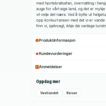
med hjortebrølsafari, overnatting i he
auga for vårt eige land, og det er mykje 
vil velje det nære. Ved å bytte ut helge
opp konkurransen med det vi er vande til 
finn vi, sjølvsagt, ikkje dei vanlege tu
dumpar innom ein bortgøymd kafé i ei 
Produktinformasjon
Kundevurderinger
Anmeldelser
Oppdag mer
Vestlandet
Reiser