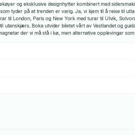
ngekøyer og eksklusive designhytter kombinert med sidersmak
som tyder på at trenden er varig. Ja, vi kjem til å reise til u
turar til London, Paris og New York med turar til Ulvik, Solvo
utanskjærs. Boka utvider biletet vårt av Vestlandet og guidar 
ristmagnetar der vi må stå i kø, men alternative opplevingar s
bakgate i Roma.