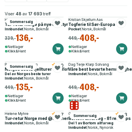
Viser
48
av
17 693
treff
Helene Myhre
Kristian Skjellum Aas
Sommersalg
Tur-retur Norge på nye eventyr - med @helenemoo
Togferie til Sør-Europa
Innbundet
|
Norsk, Bokmål
Pocket
|
Norsk, Bokmål
136,-
408,-
339,-
449,-
Nettlager
Nettlager
Klikk&Hent
Klikk&Hent
Per Roger Lauritzen
Dag Terje Klarp Solvang
5.0
Sommersalg
Norges beste fjellturer - 50 flotte opplevelser fra nord til sør
Våre best bevarte hemmelighete
Del av
Norges beste turer
Innbundet
|
Norsk, Bokmål
Innbundet
|
Norsk, Bokmål
135,-
408,-
449,-
449,-
Nettlager
Nettlager
Klikk&Hent
Klikk&Hent
Helene Myhre
Gunnar Garfors
4.7
4.3
Sommersalg
Tur-retur Norge med @helenemoo
Bortom allfarveg - 81 reisetips
Innbundet
|
Norsk, Bokmål
Del 1 av
Bortom allfarveg
Innbundet
|
Norsk, Nynorsk