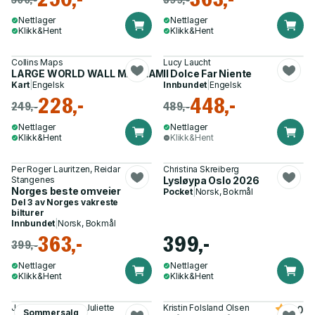
Nettlager
Nettlager
Klikk&Hent
Klikk&Hent
Collins Maps
Lucy Laucht
LARGE WORLD WALL MAP LAMINATED
Il Dolce Far Niente
Kart
|
Engelsk
Innbundet
|
Engelsk
228,-
448,-
249,-
489,-
Nettlager
Nettlager
Klikk&Hent
Klikk&Hent
Per Roger Lauritzen, Reidar
Christina Skreiberg
Stangenes
Lysløypa Oslo 2026
Norges beste omveier
Pocket
|
Norsk, Bokmål
Del 3 av
Norges vakreste
bilturer
Innbundet
|
Norsk, Bokmål
363,-
399,-
399,-
Nettlager
Nettlager
Klikk&Hent
Klikk&Hent
James Hoffmann, Juliette
Kristin Folsland Olsen
5.0
Sommersalg