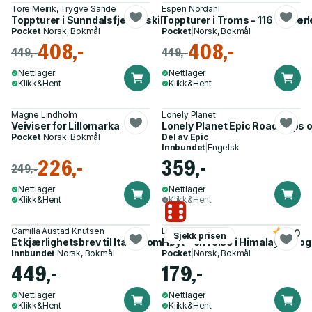
Tore Meirik, Trygve Sande
Espen Nordahl
Toppturer i Sunndalsfjella - skiboka for de høyeste kystfjell
Toppturer i Troms - 116 topper
Pocket
|
Norsk, Bokmål
Pocket
|
Norsk, Bokmål
408,-
408,-
449,-
449,-
Nettlager
Nettlager
Klikk&Hent
Klikk&Hent
Magne Lindholm
Lonely Planet
Veiviser for Lillomarka
Lonely Planet Epic Road Trips 
Pocket
|
Norsk, Bokmål
Del av
Epic
Innbundet
|
Engelsk
226,-
359,-
249,-
Nettlager
Nettlager
Klikk&Hent
Klikk&Hent
Camilla Austad Knutsen
Erika Fatland
5.0
Sjekk prisen
Et kjærlighetsbrev til Italia - om livets smaker, kjærligheten 
Høyt - en reise i Himalaya
Innbundet
|
Norsk, Bokmål
Pocket
|
Norsk, Bokmål
449,-
179,-
Nettlager
Nettlager
Klikk&Hent
Klikk&Hent