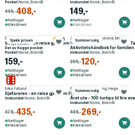
Pocket
|
Norsk, Bokmål
Innbundet
|
Norsk, Bokmål
408,-
149,-
449,-
Nettlager
Nettlager
Klikk&Hent
Klikk&Hent
Erika Fatland
Jørgine Massa Vasstrand, Morten
4.6
Sjekk prisen
Sommersalg
Sovjetistan - en reise gjennom Turkmenistan, Kasakhstan, Tad
Sundli
Aktivitetshåndbok for familien
Del av
Kagge pocket
Pocket
|
Norsk, Bokmål
Innbundet
|
Norsk, Bokmål
159,-
120,-
399,-
Nettlager
Nettlager
Klikk&Hent
Klikk&Hent
Erika Fatland
Stine Schultz Heireng, Hege
Sommersalg
Sjøfareren - en reise gjennom Portugals tapte imperium
Schultz Heireng
Året ute - 100 turtips til fire ev
Innbundet
|
Norsk, Bokmål
Innbundet
|
Norsk, Bokmål
435,-
269,-
479,-
449,-
Nettlager
Nettlager
Klikk&Hent
Klikk&Hent