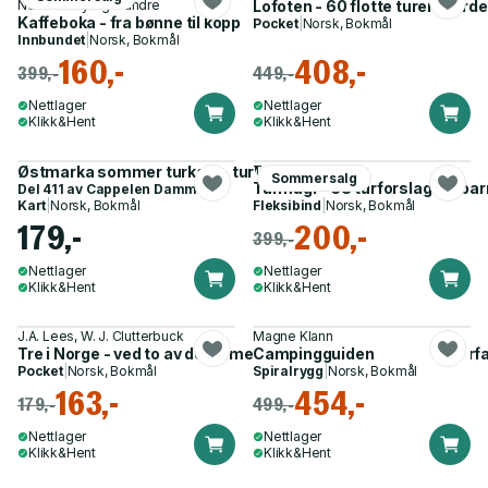
Norsworthy og 3 andre
Lofoten - 60 flotte turer i verd
Kaffeboka - fra bønne til kopp
Pocket
|
Norsk, Bokmål
Innbundet
|
Norsk, Bokmål
160,-
408,-
399,-
449,-
Nettlager
Nettlager
Klikk&Hent
Klikk&Hent
Østmarka sommer turkart - turkart - sommer
Terje Karlung
Sommersalg
Turmagi - 68 turforslag for ba
Del 411 av
Cappelen Damm kart
Kart
|
Norsk, Bokmål
Fleksibind
|
Norsk, Bokmål
179,-
200,-
399,-
Nettlager
Nettlager
Klikk&Hent
Klikk&Hent
J.A. Lees, W. J. Clutterbuck
Magne Klann
Tre i Norge - ved to av dem : med 59 trestikk gravert etter for
Campingguiden
Pocket
|
Norsk, Bokmål
Spiralrygg
|
Norsk, Bokmål
163,-
454,-
179,-
499,-
Nettlager
Nettlager
Klikk&Hent
Klikk&Hent