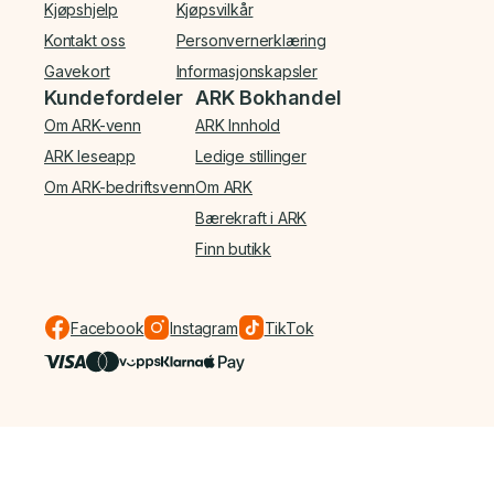
Kjøpshjelp
Kjøpsvilkår
Kontakt oss
Personvernerklæring
Gavekort
Informasjonskapsler
Kundefordeler
ARK Bokhandel
Om ARK-venn
ARK Innhold
ARK leseapp
Ledige stillinger
Om ARK-bedriftsvenn
Om ARK
Bærekraft i ARK
Finn butikk
Facebook
Instagram
TikTok