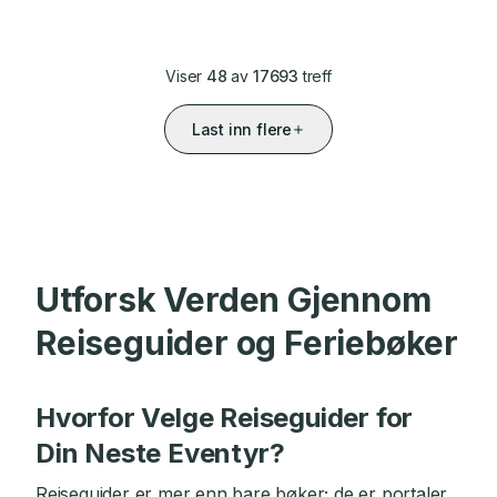
Viser
48
av
17693
treff
Last inn flere
Utforsk Verden Gjennom
Reiseguider og Feriebøker
Hvorfor Velge Reiseguider for
Din Neste Eventyr?
Reiseguider er mer enn bare bøker; de er portaler