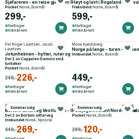
Sjøfareren - en reise gjennom Portugals tapte imperium
Høyt og lavt i Rogaland - 133 v
Pocket
|
Norsk, Bokmål
Fleksibind
|
Norsk, Bokmål
299,-
599,-
Nettlager
Nettlager
Klikk&Hent
Klikk&Hent
Per Roger Lauritzen, Jacob
Mona Kjeldsberg
Lauritzen
Norge på langs - turen - tanken
Jotunheimen - hytter, ruter og turforslag
Innbundet
|
Norsk, Bokmål
Del 2 av
Cappelen Damms små
turbøker
Pocket
|
Norsk, Bokmål
226,-
449,-
249,-
Nettlager
Nettlager
Klikk&Hent
Klikk&Hent
Gunnar Garfors
Helge Ingstad
4.5
Sommersalg
Sommersalg
Bortom allfarveg Vestlandet - 99 reisetips til ein briljant ferie
Pelsjegerliv blant Nord-Canad
Del 2 av
Bortom allfarveg
Pocket
|
Norsk, Bokmål
Innbundet
|
Norsk, Nynorsk
269,-
120,-
449,-
299,-
Nettlager
Nettlager