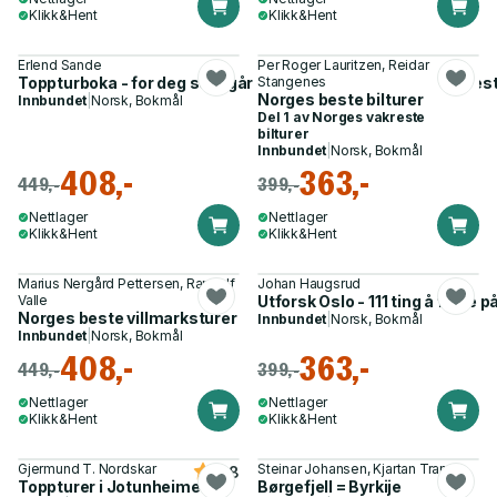
Klikk&Hent
Klikk&Hent
Erlend Sande
Per Roger Lauritzen, Reidar
Toppturboka - for deg som går motbakker på jakt etter de bes
Stangenes
Norges beste bilturer
Innbundet
|
Norsk, Bokmål
Del 1 av
Norges vakreste
bilturer
Innbundet
|
Norsk, Bokmål
408,-
363,-
449,-
399,-
Nettlager
Nettlager
Klikk&Hent
Klikk&Hent
Marius Nergård Pettersen, Randulf
Johan Haugsrud
Valle
Utforsk Oslo - 111 ting å finne 
Norges beste villmarksturer
Innbundet
|
Norsk, Bokmål
Innbundet
|
Norsk, Bokmål
408,-
363,-
449,-
399,-
Nettlager
Nettlager
Klikk&Hent
Klikk&Hent
Gjermund T. Nordskar
Steinar Johansen, Kjartan Trana
4.8
Toppturer i Jotunheimen
Børgefjell = Byrkije