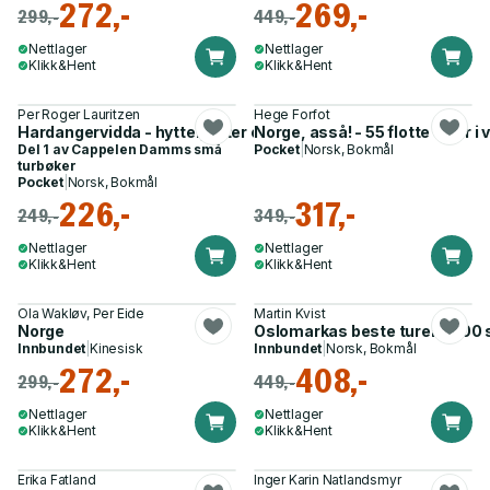
272,-
269,-
299,-
449,-
Nettlager
Nettlager
Klikk&Hent
Klikk&Hent
Per Roger Lauritzen
Hege Forfot
Hardangervidda - hytter, ruter og turforslag
Norge, asså! - 55 flotte turer i
Del 1 av
Cappelen Damms små
Pocket
|
Norsk, Bokmål
turbøker
Pocket
|
Norsk, Bokmål
226,-
317,-
249,-
349,-
Nettlager
Nettlager
Klikk&Hent
Klikk&Hent
Ola Wakløv, Per Eide
Martin Kvist
Norge
Oslomarkas beste turer - 200 
Innbundet
|
Kinesisk
Innbundet
|
Norsk, Bokmål
272,-
408,-
299,-
449,-
Nettlager
Nettlager
Klikk&Hent
Klikk&Hent
Erika Fatland
Inger Karin Natlandsmyr