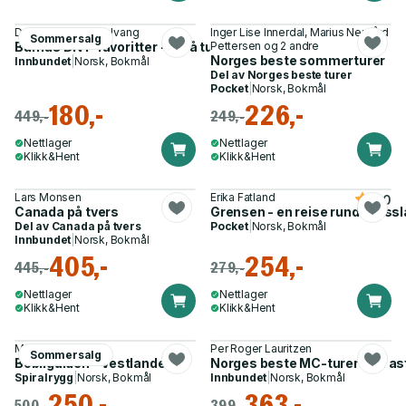
Dag Terje Klarp Solvang
Inger Lise Innerdal, Marius Nergård
Sommersalg
Barnas DNT-favoritter - små turer, store opplevelser
Pettersen og 2 andre
Norges beste sommerturer
Innbundet
|
Norsk, Bokmål
Del av
Norges beste turer
Pocket
|
Norsk, Bokmål
180,-
226,-
449,-
249,-
Nettlager
Nettlager
Klikk&Hent
Klikk&Hent
Lars Monsen
Erika Fatland
5.0
Canada på tvers
Grensen - en reise rundt Russ
Del av
Canada på tvers
Pocket
|
Norsk, Bokmål
Innbundet
|
Norsk, Bokmål
405,-
254,-
445,-
279,-
Nettlager
Nettlager
Klikk&Hent
Klikk&Hent
Magne Klann
Per Roger Lauritzen
Sommersalg
Bobilguiden - Vestlandet
Norges beste MC-turer - på asfa
Spiralrygg
|
Norsk, Bokmål
Innbundet
|
Norsk, Bokmål
250,-
363,-
500,-
399,-