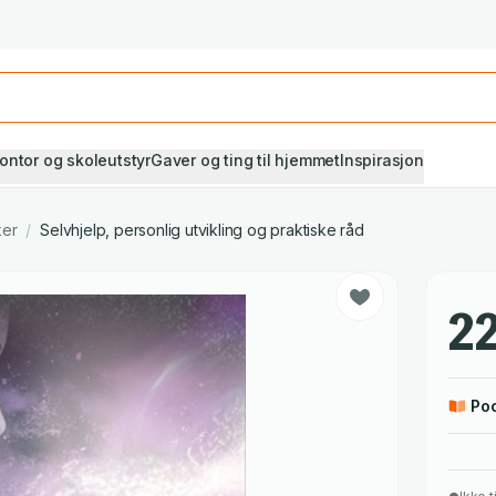
Studiestart! Alle* pensumbøker -20%
Se utvalget her
ontor og skoleutstyr
Gaver og ting til hjemmet
Inspirasjon
ker
/
Selvhjelp, personlig utvikling og praktiske råd
22
Po