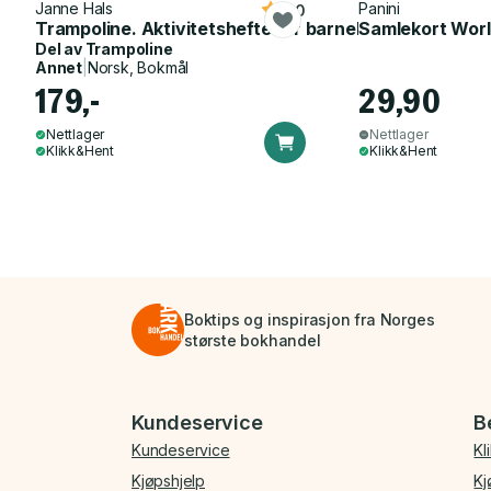
Janne Hals
Panini
5.0
Trampoline. Aktivitetshefte for barnehagen
Samlekort Worl
Del av
Trampoline
Annet
|
Norsk, Bokmål
179,-
29,90
Nettlager
Nettlager
Klikk&Hent
Klikk&Hent
Boktips og inspirasjon fra Norges
største bokhandel
Bunnmeny
Kundeservice
B
Kundeservice
Kl
Kjøpshjelp
Kj