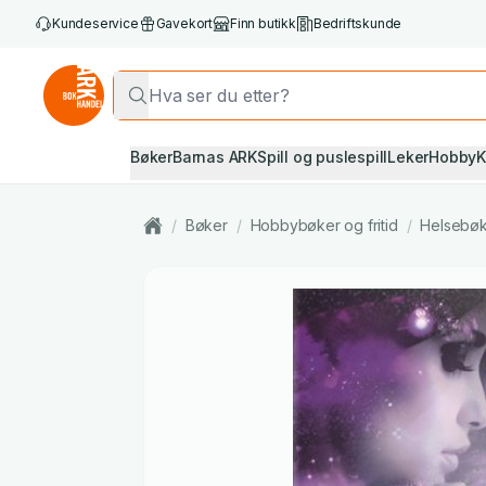
Kundeservice
Gavekort
Finn butikk
Bedriftskunde
Bøker
Barnas ARK
Spill og puslespill
Leker
Hobby
K
/
Bøker
/
Hobbybøker og fritid
/
Helsebø