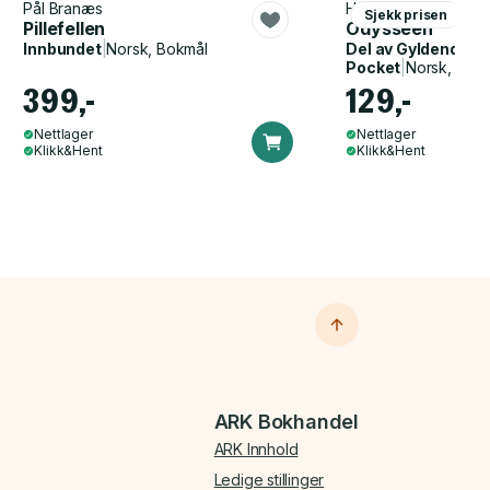
Pål Branæs
Homer, John Flaxma
Sjekk prisen
Pillefellen
Odysseen
Innbundet
|
Norsk, Bokmål
Del av
Gyldendal p
Pocket
|
Norsk, Bok
399,-
129,-
Nettlager
Nettlager
Klikk&Hent
Klikk&Hent
ARK Bokhandel
ARK Innhold
Ledige stillinger