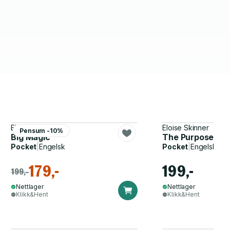
Elizabeth Gilbert
Eloise Skinner
Pensum -10%
Big Magic
The Purpose Ha
Pocket
|
Engelsk
Pocket
|
Engelsk
179,-
199,-
199,-
Nettlager
Nettlager
Klikk&Hent
Klikk&Hent