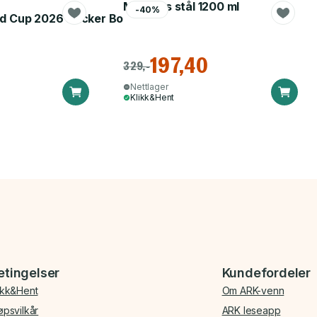
Matboks stål 1200 ml
-40%
d Cup 2026 Sticker Booster
197,40
329,-
Nettlager
Klikk&Hent
etingelser
Kundefordeler
ikk&Hent
Om ARK-venn
øpsvilkår
ARK leseapp