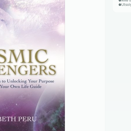
Ikke t
Utsol