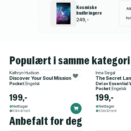
Kosmiske
Al
budbringere
for
249,-
Populært i samme kategori
Kathryn Hudson
Inna Segal
Discover Your Soul Mission
The Secret Lan
Pocket
|
Engelsk
Del av
Essential 
Pocket
|
Engelsk
199,-
199,-
Nettlager
Nettlager
Klikk&Hent
Klikk&Hent
Anbefalt for deg