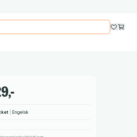
9,-
cket
Engelsk