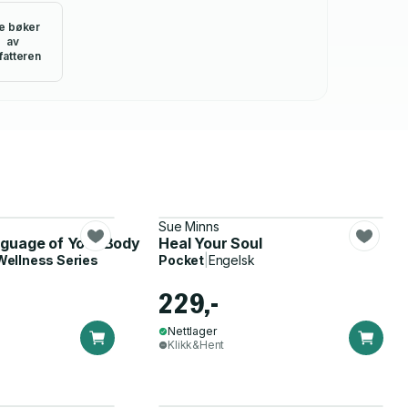
le bøker
av
fatteren
Sue Minns
guage of Your Body
Heal Your Soul
Wellness Series
Pocket
|
Engelsk
229,-
Nettlager
Klikk&Hent