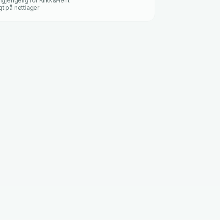
ilgjengelig for Klikk&Hent
gt på nettlager