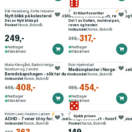
Erik Hexeberg, Sofie Hexeberg
Charlie Mackesy
4.5
Kritikerfavoritter
Nytt blikk på kolesterol - er vi blitt lurt?
Gutten, muldvarpen, reven og
Del av
Nytt blikk på
Del 1 av
Gutten, muldvarpen,
Pocket
|
Norsk, Bokmål
reven og hesten
Innbundet
|
Norsk, Bokmål
249,-
317,-
349,-
Nettlager
Nettlager
Klikk&Hent
Klikk&Hent
Maria Klevgård, Barbro Helga
Rolv Hjelmstad
Nordrum og 2 andre
Medisinplanter i Norge - helse
Beredskapshagen - slik får du mat ut av plenen
Innbundet
|
Norsk, Bokmål
Innbundet
|
Norsk, Bokmål
408,-
454,-
449,-
499,-
Nettlager
Nettlager
Klikk&Hent
Klikk&Hent
Kristin Leer, Haakon Larsen
Chris van Tulleken
4.9
Sjekk prisen
ADHD - 7 veier til ny forståelse
Ultraprosessert - hvorfor spise
Innbundet
|
Norsk, Bokmål
Pocket
|
Norsk, Bokmål