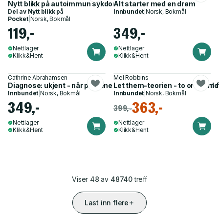
Nytt blikk på autoimmun sykdom
Alt starter med en drøm
Del av
Nytt blikk på
Innbundet
|
Norsk, Bokmål
Pocket
|
Norsk, Bokmål
119,-
349,-
Nettlager
Nettlager
Klikk&Hent
Klikk&Hent
Cathrine Abrahamsen
Mel Robbins
Diagnose: ukjent - når prøvene er normale, men ingenting føles
Let them-teorien - to ord som 
Innbundet
|
Norsk, Bokmål
Innbundet
|
Norsk, Bokmål
349,-
363,-
399,-
Nettlager
Nettlager
Klikk&Hent
Klikk&Hent
Viser
48
av
48740
treff
Last inn flere