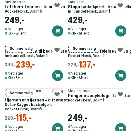
Mel Robbins
Lars Dehli
Let them-teorien - to ord som forandrer livet ditt, og som mi
Stopp tankekjøret - kraftfulle te
Pocket
|
Norsk, Bokmål
Innbundet
|
Norsk, Bokmål
249,-
429,-
Nettlager
Nettlager
Klikk&Hent
Klikk&Hent
Annette Dragland
Lindsay C. Gibson
Sommersalg
Sommersalg
Hele deg - veien til bedre helse
Voksne barn av følelsesmessig
Innbundet
|
Norsk, Bokmål
Pocket
|
Norsk, Bokmål
239,-
137,-
399,-
229,-
Nettlager
Nettlager
Klikk&Hent
Klikk&Hent
Kaja Nordengen, Guro
Morgan Housel
4.4
Sommersalg
Nordengen
Pengenes psykologi - tidløs l
Hjernen er stjernen - ditt eneste uerstattelige organ
Pocket
|
Norsk, Bokmål
Del av
Kagges bestselgere
Pocket
|
Norsk, Bokmål
115,-
249,-
229,-
Nettlager
Nettlager
Klikk&Hent
Klikk&Hent