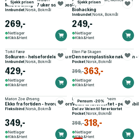
Sjekk prisen
Sjekk prisen
Mikrotrening - 7 uker som booster kondis og styrke
Dyvi
Biohacking
Innbundet
|
Norsk, Bokmål
Innbundet
|
Norsk, Bokmål
269,-
249,-
Nettlager
Nettlager
Klikk&Hent
Klikk&Hent
Torkil Færø
Ellen Flø Skagen
Solkuren - helsefordelene du mister hvis du frykter solen
Den nevroplastiske nøkkelen - 
Innbundet
|
Norsk, Bokmål
Pocket
|
Norsk, Bokmål
429,-
363,-
399,-
Nettlager
Nettlager
Klikk&Hent
Klikk&Hent
Marion Zoe Ørseng
Lena Jeanette Fossheim
Pensum -20%
Ekko fra fortiden - hvordan forstå og bearbeide traumer
Veien til førerkortet - personbi
Fleksibind
|
Norsk, Bokmål
Del av
Veien til førerkortet
Pocket
|
Norsk, Bokmål
349,-
318,-
398,-
Nettlager
Nettlager
Klikk&Hent
Klikk&Hent