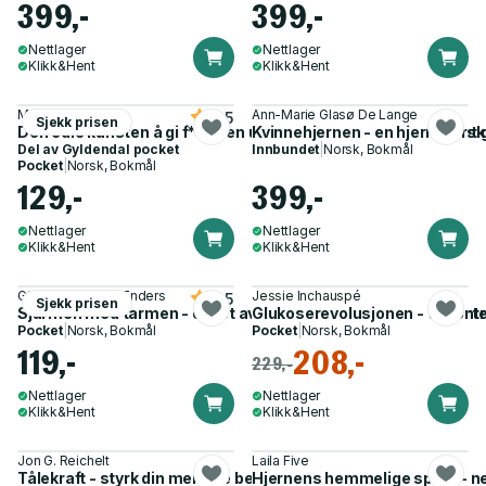
399,-
399,-
Nettlager
Nettlager
Klikk&Hent
Klikk&Hent
Mark Manson
Ann-Marie Glasø De Lange
4.5
Sjekk prisen
Den edle kunsten å gi f**n - en uventet tilnærming til å leve et g
Kvinnehjernen - en hjerneforske
Del av
Gyldendal pocket
Innbundet
|
Norsk, Bokmål
Pocket
|
Norsk, Bokmål
129,-
399,-
Nettlager
Nettlager
Klikk&Hent
Klikk&Hent
Giulia Enders, Jill Enders
Jessie Inchauspé
4.5
Sjekk prisen
Sjarmen med tarmen - om et av kroppens mest undervurderte
Glukoserevolusjonen - ta kontro
Pocket
|
Norsk, Bokmål
Pocket
|
Norsk, Bokmål
119,-
208,-
229,-
Nettlager
Nettlager
Klikk&Hent
Klikk&Hent
Jon G. Reichelt
Laila Five
Tålekraft - styrk din mentale beredskap
Hjernens hemmelige språk - nev