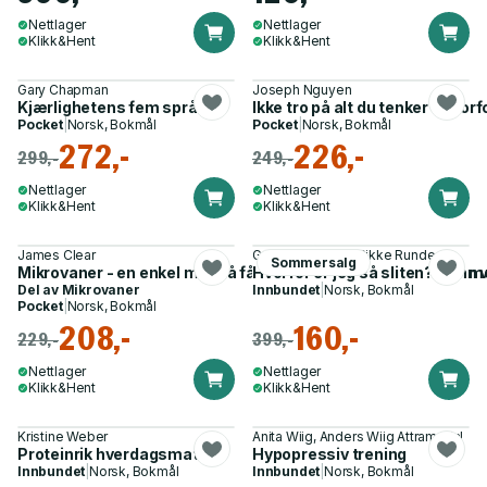
Nettlager
Nettlager
Klikk&Hent
Klikk&Hent
Gary Chapman
Joseph Nguyen
Kjærlighetens fem språk
Ikke tro på alt du tenker - hvo
Pocket
|
Norsk, Bokmål
Pocket
|
Norsk, Bokmål
272,-
226,-
299,-
249,-
Nettlager
Nettlager
Klikk&Hent
Klikk&Hent
James Clear
Gunhild Melleby, Rikke Runde
Sommersalg
Mikrovaner - en enkel måte å få gode vaner på og kvitte deg me
Hvorfor er jeg så sliten? - finn 
Del av
Mikrovaner
Innbundet
|
Norsk, Bokmål
Pocket
|
Norsk, Bokmål
208,-
160,-
229,-
399,-
Nettlager
Nettlager
Klikk&Hent
Klikk&Hent
Kristine Weber
Anita Wiig, Anders Wiig Attramadal
Proteinrik hverdagsmat
Hypopressiv trening
Innbundet
|
Norsk, Bokmål
Innbundet
|
Norsk, Bokmål