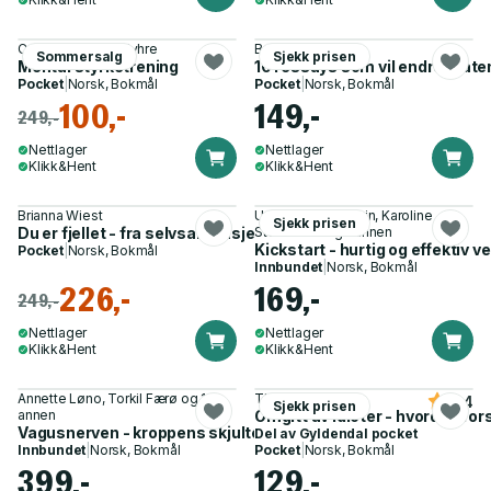
Cecilie Ystenes Myhre
Brianna Wiest
Sommersalg
Sjekk prisen
Mental styrketrening
101 essays som vil endre måte
Pocket
|
Norsk, Bokmål
Pocket
|
Norsk, Bokmål
100,-
149,-
249,-
Nettlager
Nettlager
Klikk&Hent
Klikk&Hent
Brianna Wiest
Unni Vada Coldevin, Karoline
Sjekk prisen
Du er fjellet - fra selvsabotasje til selvledelse
Steenbuch og 1 annen
Kickstart - hurtig og effektiv
Pocket
|
Norsk, Bokmål
Innbundet
|
Norsk, Bokmål
226,-
169,-
249,-
Nettlager
Nettlager
Klikk&Hent
Klikk&Hent
Annette Løno, Torkil Færø og 1
Thomas Erikson
4.4
Sjekk prisen
annen
Omgitt av idioter - hvordan for
Vagusnerven - kroppens skjulte superkraft
Del av
Gyldendal pocket
Innbundet
|
Norsk, Bokmål
Pocket
|
Norsk, Bokmål
399,-
129,-