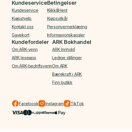
Bunnmeny
Kundeservice
Betingelser
Kundeservice
Klikk&Hent
Kjøpshjelp
Kjøpsvilkår
Kontakt oss
Personvernerklæring
Gavekort
Informasjonskapsler
Kundefordeler
ARK Bokhandel
Om ARK-venn
ARK Innhold
ARK leseapp
Ledige stillinger
Om ARK-bedriftsvenn
Om ARK
Bærekraft i ARK
Finn butikk
Facebook
Instagram
TikTok