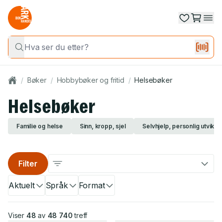
/
Bøker
/
Hobbybøker og fritid
/
Helsebøker
Helsebøker
Familie og helse
Sinn, kropp, sjel
Selvhjelp, personlig utvikli
Filter
Aktuelt
Språk
Format
Viser
48
av
48 740
treff