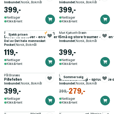
Innbundet
|
Norsk, Bokmål
Innbundet
|
Norsk, Bokmål
399,-
399,-
Nettlager
Nettlager
Klikk&Hent
Klikk&Hent
Eckhart Tolle
Mari Kjølseth Bræin
4.6
Sjekk prisen
Det er nå du lever - en veiviser til åndelig opplysning
Små og store traumer - prisen v
Del av
Det hele mennesket
Innbundet
|
Norsk, Bokmål
Pocket
|
Norsk, Bokmål
119,-
399,-
Nettlager
Nettlager
Klikk&Hent
Klikk&Hent
Pål Branæs
Linn Stokstad
Sommersalg
Pillefellen
Blodsukkermagi - sprudlende opp
Innbundet
|
Norsk, Bokmål
Innbundet
|
Norsk, Bokmål
399,-
279,-
399,-
Nettlager
Nettlager
Klikk&Hent
Klikk&Hent
Atefe R. Tari, Ulrik Wisløff
Alette Sophie Aubert, Monica Øien