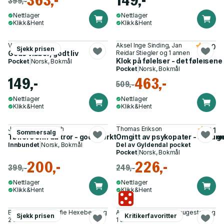
363,-
149,-
399,-
Nettlager
Nettlager
Klikk&Hent
Klikk&Hent
Vex King
Aksel Inge Sinding, Jan
5.0
Sjekk prisen
Gode vibber, godt liv
Reidar Stiegler og 1 annen
Klok på følelser - det følelsene
Pocket
|
Norsk, Bokmål
Pocket
|
Norsk, Bokmål
149,-
463,-
509,-
Nettlager
Nettlager
Klikk&Hent
Klikk&Hent
Johanne S. Refseth
Thomas Erikson
4.1
Sommersalg
Tøffere enn du tror - gode verktøy for å drømme større og våg
Omgitt av psykopater - slik unn
Innbundet
|
Norsk, Bokmål
Del av
Gyldendal pocket
Pocket
|
Norsk, Bokmål
200,-
226,-
399,-
249,-
Nettlager
Nettlager
Klikk&Hent
Klikk&Hent
Erik Hexeberg, Sofie Hexeberg og
Antonio Nusa, Frode Saugestad og
Sjekk prisen
Kritikerfavoritter
2 andre
1 annen