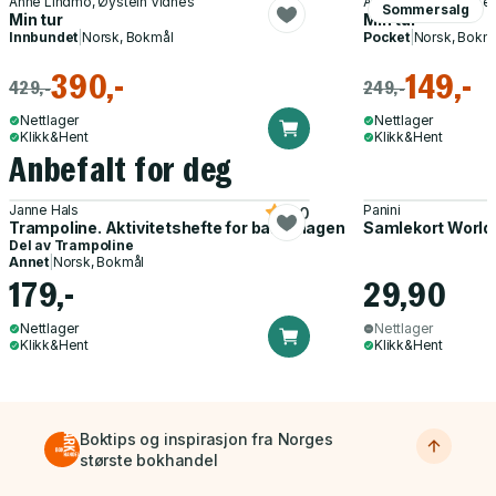
Anne Lindmo, Øystein Vidnes
Anne Lindmo, Øystei
Sommersalg
Min tur
Min tur
Innbundet
|
Norsk, Bokmål
Pocket
|
Norsk, Bokm
390,-
149,-
429,-
249,-
Nettlager
Nettlager
Klikk&Hent
Klikk&Hent
Anbefalt for deg
Janne Hals
Panini
5.0
Trampoline. Aktivitetshefte for barnehagen
Samlekort World
Del av
Trampoline
Annet
|
Norsk, Bokmål
179,-
29,90
Nettlager
Nettlager
Klikk&Hent
Klikk&Hent
Boktips og inspirasjon fra Norges
største bokhandel