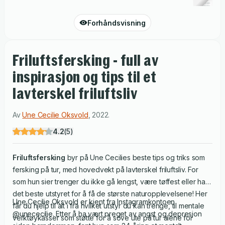
Forhåndsvisning
Friluftsfersking - full av
inspirasjon og tips til et
lavterskel friluftsliv
Av
Une Cecilie Oksvold
,
2022
.
4.2
(
5
)
Friluftsfersking
byr på Une Cecilies beste tips og triks som
fersking på tur, med hovedvekt på lavterskel friluftsliv. For
som hun sier trenger du ikke gå lengst, være tøffest eller ha
det beste utstyret for å få de største naturopplevelsene! Her
Une Cecilie Oksvold er kjent fra Instagramkontoen
får du hjelp til alt i fra hvilket utstyr du kan trenge, til mentale
@unececilie. Etter å ha vært preget av angst og depresjon
verktøykasser som støtte for å sove ute på tur alene for