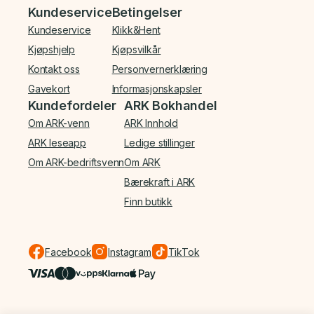
Bunnmeny
Kundeservice
Betingelser
Kundeservice
Klikk&Hent
Kjøpshjelp
Kjøpsvilkår
Kontakt oss
Personvernerklæring
Gavekort
Informasjonskapsler
Kundefordeler
ARK Bokhandel
Om ARK-venn
ARK Innhold
ARK leseapp
Ledige stillinger
Om ARK-bedriftsvenn
Om ARK
Bærekraft i ARK
Finn butikk
Facebook
Instagram
TikTok