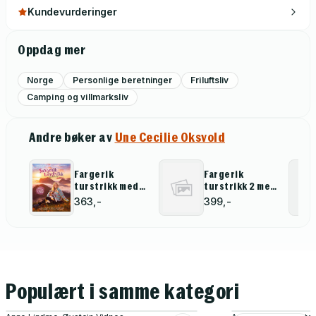
Kundevurderinger
Oppdag mer
Norge
Personlige beretninger
Friluftsliv
Camping og villmarksliv
Andre bøker av
Une Cecilie Oksvold
Fargerik
Fargerik
turstrikk med
turstrikk 2 med
@unececilie
@unececilie
363,-
399,-
Populært i samme kategori