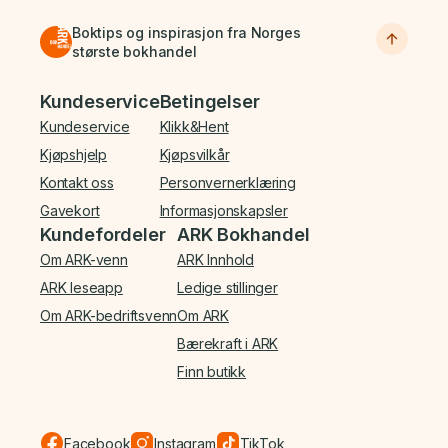
Boktips og inspirasjon fra Norges
største bokhandel
Bunnmeny
Kundeservice
Betingelser
Kundeservice
Klikk&Hent
Kjøpshjelp
Kjøpsvilkår
Kontakt oss
Personvernerklæring
Gavekort
Informasjonskapsler
Kundefordeler
ARK Bokhandel
Om ARK-venn
ARK Innhold
ARK leseapp
Ledige stillinger
Om ARK-bedriftsvenn
Om ARK
Bærekraft i ARK
Finn butikk
Facebook
Instagram
TikTok