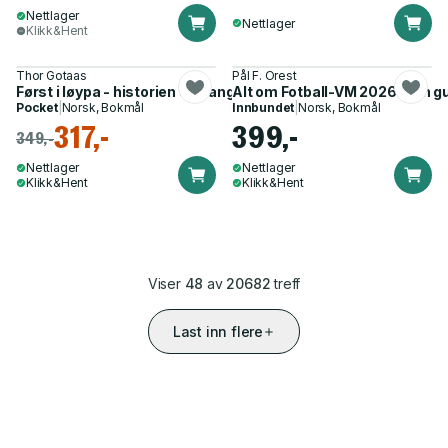
Nettlager
Nettlager
Klikk&Hent
Thor Gotaas
Pål F. Orest
Først i løypa - historien om langrenn i Norge
Alt om Fotball-VM 2026 - din 
Pocket
|
Norsk, Bokmål
Innbundet
|
Norsk, Bokmål
317,-
399,-
349,-
Nettlager
Nettlager
Klikk&Hent
Klikk&Hent
Viser
48
av
20682
treff
Last inn flere