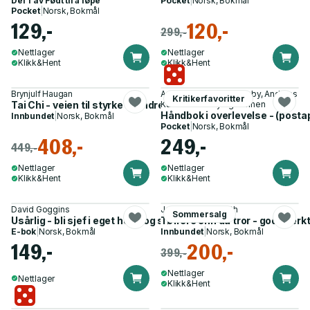
Del 1 av
Født til å løpe
Pocket
|
Norsk, Bokmål
Pocket
|
Norsk, Bokmål
129,-
120,-
299,-
Nettlager
Nettlager
Klikk&Hent
Klikk&Hent
Brynjulf Haugan
Anne Linn Kumano-Ensby, Andreas
Kritikerfavoritter
Tai Chi - veien til styrke og indre fred
Kumano-Ensby og 1 annen
Håndbok i overlevelse - (posta
Innbundet
|
Norsk, Bokmål
Pocket
|
Norsk, Bokmål
408,-
249,-
449,-
Nettlager
Nettlager
Klikk&Hent
Klikk&Hent
David Goggins
Johanne S. Refseth
Sommersalg
Usårlig - bli sjef i eget hode og slå oddsen
Tøffere enn du tror - gode ver
E-bok
|
Norsk, Bokmål
Innbundet
|
Norsk, Bokmål
149,-
200,-
399,-
Nettlager
Nettlager
Klikk&Hent