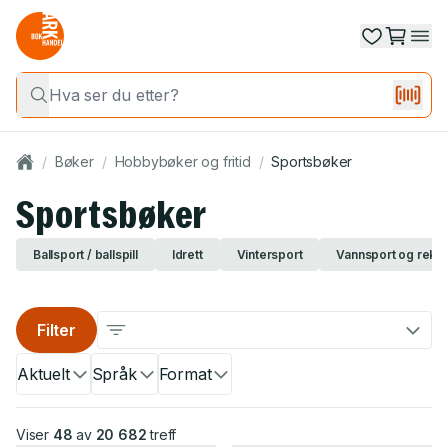
/
Bøker
/
Hobbybøker og fritid
/
Sportsbøker
Sportsbøker
Ballsport / ballspill
Idrett
Vintersport
Vannsport og rekr
Filter
Aktuelt
Språk
Format
Viser
48
av
20 682
treff