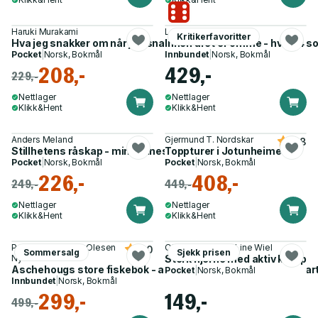
Haruki Murakami
Lea Korsgaard
Kritikerfavoritter
Hva jeg snakker om når jeg snakker om løping
Innen året er omme - hva 64 
Pocket
|
Norsk, Bokmål
Innbundet
|
Norsk, Bokmål
208,-
429,-
229,-
Nettlager
Nettlager
Klikk&Hent
Klikk&Hent
Anders Meland
Gjermund T. Nordskar
4.8
Stillhetens råskap - mindfulness for å prestere på topp
Toppturer i Jotunheimen
Pocket
|
Norsk, Bokmål
Pocket
|
Norsk, Bokmål
226,-
408,-
249,-
449,-
Nettlager
Nettlager
Klikk&Hent
Klikk&Hent
Per Pethon, Bente Olesen
Ole Petter Hjelle, Line Wiel
5.0
Sommersalg
Sjekk prisen
Nyström
Sterk hjerne med aktiv kropp
Aschehougs store fiskebok - artsfiske, artsbestemmelse, ar
Pocket
|
Norsk, Bokmål
Innbundet
|
Norsk, Bokmål
299,-
149,-
499,-