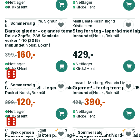
Nettlager
Nettlager
Klikk&Hent
Klikk&Hent
Peter Wessel Zapffe, Sigmund
Marit Beate Kasin, Ingrid
Sommersalg
Kvaløy
Kristiansen
Barske glæder - og andre temaer fra et liv under åpen himmel
Steg for steg - løperåd med Ing
Del av
Zapffe, P.W. Samlede
Innbundet
|
Norsk, Bokmål
verker 1-10 (2015)
Innbundet
|
Norsk, Bokmål
160,-
429,-
399,-
Nettlager
Nettlager
Klikk&Hent
Klikk&Hent
Geir Stian Ulstein
Lasse L. Matberg, Øystein Lie
Sommersalg
Drømmenes fjell - legendariske klatringer i Tour de France
Gi jernet! - ferdig trent på 10-
Pocket
|
Norsk, Bokmål
Innbundet
|
Norsk, Bokmål
120,-
390,-
299,-
429,-
Nettlager
Nettlager
Klikk&Hent
Klikk&Hent
Christopher McDougall
Helge Ingstad
3.7
4.5
Sjekk prisen
Sommersalg
Født til å løpe - jakten på løpingens hemmelighet
Pelsjegerliv blant Nord-Canad