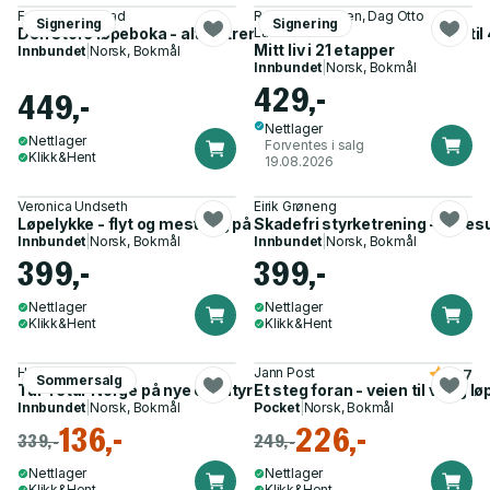
Frode Saugestad
Rune Brynhildsen, Dag Otto
Signering
Signering
Den store løpeboka - alt du trenger for å nå målene din på 3 til
Lauritzen
Mitt liv i 21 etapper
Innbundet
|
Norsk, Bokmål
Innbundet
|
Norsk, Bokmål
429,-
449,-
Nettlager
Nettlager
Forventes i salg
Klikk&Hent
19.08.2026
Veronica Undseth
Eirik Grøneng
Løpelykke - flyt og mestring på 8 uker
Skadefri styrketrening - få res
Innbundet
|
Norsk, Bokmål
Innbundet
|
Norsk, Bokmål
399,-
399,-
Nettlager
Nettlager
Klikk&Hent
Klikk&Hent
Helene Myhre
Jann Post
3.7
Sommersalg
Tur-retur Norge på nye eventyr - med @helenemoo
Et steg foran - veien til varig l
Innbundet
|
Norsk, Bokmål
Pocket
|
Norsk, Bokmål
136,-
226,-
339,-
249,-
Nettlager
Nettlager
Klikk&Hent
Klikk&Hent