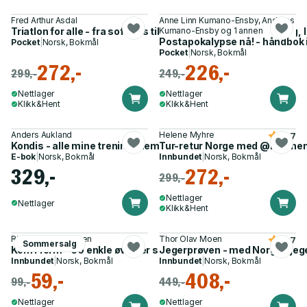
Fred Arthur Asdal
Anne Linn Kumano-Ensby, Andreas
Triatlon for alle - fra sofagris til Ironman : svømming, sykling, 
Kumano-Ensby og 1 annen
Postapokalypse nå! - håndbok 
Pocket
|
Norsk, Bokmål
Pocket
|
Norsk, Bokmål
272,-
226,-
299,-
249,-
Nettlager
Nettlager
Klikk&Hent
Klikk&Hent
Anders Aukland
Helene Myhre
4.7
Kondis - alle mine treningshemmeligheter
Tur-retur Norge med @helen
E-bok
|
Norsk, Bokmål
Innbundet
|
Norsk, Bokmål
329,-
272,-
299,-
Nettlager
Nettlager
Klikk&Hent
Rita Helen Simonsen
Thor Olav Moen
4.7
Sommersalg
Kom i form - 60 enkle øvelser som hjelper deg i gang
Jegerprøven - med Norges jege
Innbundet
|
Norsk, Bokmål
Innbundet
|
Norsk, Bokmål
59,-
408,-
99,-
449,-
Nettlager
Nettlager