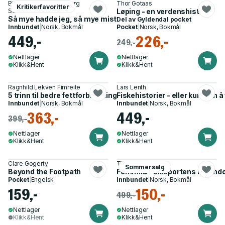
Birgit Skarstein, Ingeborg
Thor Gotaas
Kritikerfavoritter
Senneset
Løping - en verdenshistorie
Så mye hadde jeg, så mye mistet jeg, så mye fant jeg
Del av
Gyldendal pocket
Innbundet
|
Norsk, Bokmål
Pocket
|
Norsk, Bokmål
449,-
226,-
249,-
Nettlager
Nettlager
Klikk&Hent
Klikk&Hent
Ragnhild Lekven Fimreite
Lars Lenth
5 trinn til bedre fettforbrenning
Fiskehistorier - eller kunsten å f
Innbundet
|
Norsk, Bokmål
Innbundet
|
Norsk, Bokmål
363,-
449,-
399,-
Nettlager
Nettlager
Klikk&Hent
Klikk&Hent
Clare Gogerty
Thor Gotaas
Sommersalg
Beyond the Footpath
Femmila - skisportens mann
Pocket
|
Engelsk
Innbundet
|
Norsk, Bokmål
159,-
150,-
499,-
Nettlager
Nettlager
Klikk&Hent
Klikk&Hent