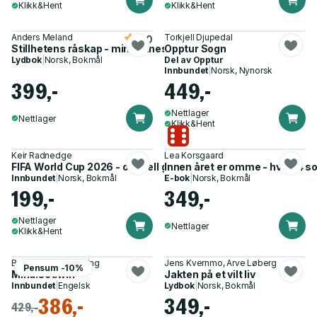
Klikk&Hent
Klikk&Hent
Anders Meland
Torkjell Djupedal
5.0
Stillhetens råskap - mindfulness for å prestere på topp
Opptur Sogn
Lydbok
|
Norsk, Bokmål
Del av
Opptur
Innbundet
|
Norsk, Nynorsk
399,-
449,-
Nettlager
Nettlager
Klikk&Hent
Keir Radnedge
Lea Korsgaard
FIFA World Cup 2026 - offisiell guide
Innen året er omme - hva 64 
Innbundet
|
Norsk, Bokmål
E-bok
|
Norsk, Bokmål
199,-
349,-
Nettlager
Nettlager
Klikk&Hent
Benevento Publishing
Jens Kvernmo, Arve Løberg
Pensum -10%
Mind.set.win
Jakten på et vilt liv
Innbundet
|
Engelsk
Lydbok
|
Norsk, Bokmål
386,-
349,-
429,-