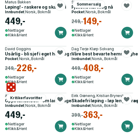
Marius Bakken
Stein P. Aasheim
Sommersalg
Løping! - raskere og skadefri
Fjellene har meg nå
Innbundet
|
Norsk, Bokmål
Pocket
|
Norsk, Bokmål
449,-
149,-
249,-
Nettlager
Nettlager
Klikk&Hent
Klikk&Hent
David Goggins
Dag Terje Klarp Solvang
Usårlig - bli sjef i eget hode og slå oddsen
Våre best bevarte hemmelighete
Pocket
|
Norsk, Bokmål
Innbundet
|
Norsk, Bokmål
226,-
408,-
249,-
449,-
Nettlager
Nettlager
Klikk&Hent
Klikk&Hent
Alfred Fidjestøl
Eirik Grøneng, Kristian Brynestad
Kritikerfavoritter
Oppstandelsen - om landslagets forbannelse, veien tilbake og
Skadefri løping - løp lengre, r
Innbundet
|
Norsk, Bokmål
Innbundet
|
Norsk, Bokmål
449,-
363,-
399,-
Nettlager
Nettlager
Klikk&Hent
Klikk&Hent