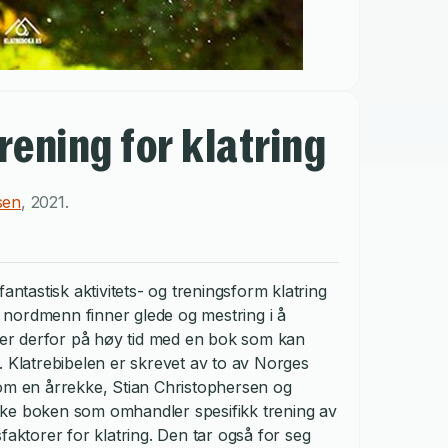
rening for klatring
sen
,
2021
.
antastisk aktivitets- og treningsform klatring
nordmenn finner glede og mestring i å
t er derfor på høy tid med en bok som kan
er. Klatrebibelen er skrevet av to av Norges
nom en årrekke, Stian Christophersen og
ske boken som omhandler spesifikk trening av
faktorer for klatring. Den tar også for seg