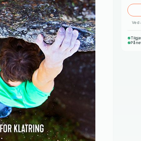
Ved 
Tilgje
På ne