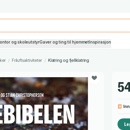
Studiestart! Alle* pensumbøker -20%
Se utvalget her
ontor og skoleutstyr
Gaver og ting til hjemmet
Inspirasjon
ker
/
Friluftsaktiviteter
/
Klatring og fjellklatring
54
In
Le