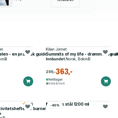
en
Kilian Jornet
len - en praktisk guide til håndtering av klatrerelaterte 
Summits of my life - drømmer og utfo
kmål
Innbundet
|
Norsk, Bokmål
363,-
399,-
Nettlager
Klikk&Hent
Matboks stål 1200 ml
5.0
-40%
tivitetshefte for barnehagen
e
mål