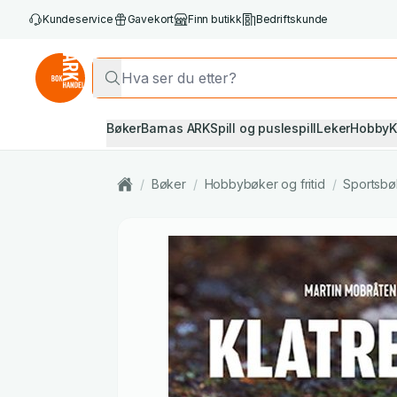
Kundeservice
Gavekort
Finn butikk
Bedriftskunde
Bøker
Barnas ARK
Spill og puslespill
Leker
Hobby
K
/
Bøker
/
Hobbybøker og fritid
/
Sportsbø