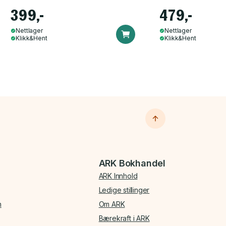
399,-
479,-
Nettlager
Nettlager
Klikk&Hent
Klikk&Hent
ARK Bokhandel
ARK Innhold
Ledige stillinger
n
Om ARK
Bærekraft i ARK