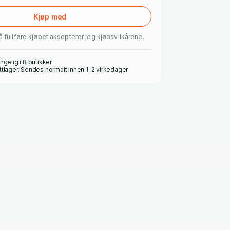
Kjøp med
å fullføre kjøpet aksepterer jeg
kjøpsvilkårene
.
ngelig i 8 butikker
ttlager. Sendes normalt innen 1-2 virkedager