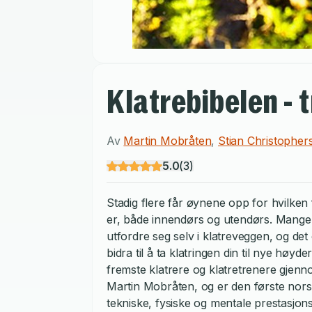
Klatrebibelen - t
Av
Martin Mobråten
,
Stian Christopher
5.0
(
3
)
Stadig flere får øynene opp for hvilken f
er, både innendørs og utendørs. Mange 
utfordre seg selv i klatreveggen, og de
bidra til å ta klatringen din til nye høyd
fremste klatrere og klatretrenere gjen
Martin Mobråten, og er den første nor
tekniske, fysiske og mentale prestasjons