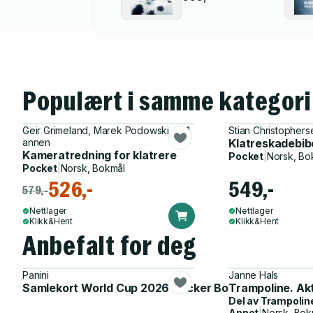
Populært i samme kategori
Geir Grimeland, Marek Podowski og 1
Stian Christophers
annen
Klatreskadebibe
Kameratredning for klatrere
Pocket
|
Norsk, Bo
Pocket
|
Norsk, Bokmål
526,-
549,-
579,-
Nettlager
Nettlager
Klikk&Hent
Klikk&Hent
Anbefalt for deg
Panini
Janne Hals
Samlekort World Cup 2026 Sticker Booster
Trampoline. Ak
Del av
Trampolin
Annet
|
Norsk, Bok