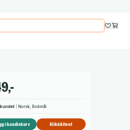
9,-
nbundet
Norsk, Bokmål
gg i handlekurv
Klikk&Hent