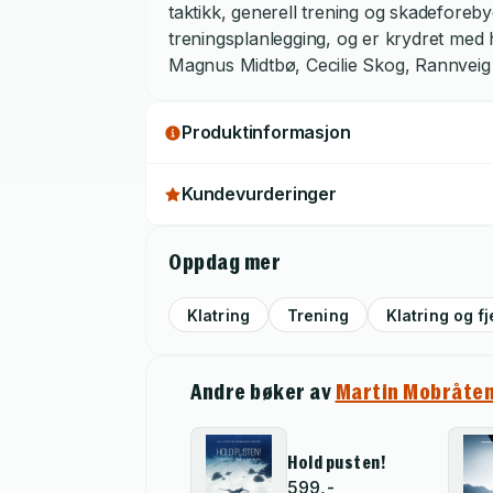
taktikk, generell trening og skadeforeby
treningsplanlegging, og er krydret med h
Magnus Midtbø, Cecilie Skog, Rannvei
Johnsen. Forfatterne håper at boken vil i
utvikle seg videre og finne enda mer gl
Produktinformasjon
Jo Nesbø.
Kundevurderinger
Oppdag mer
Klatring
Trening
Klatring og fj
Andre bøker av
Martin Mobråte
Hold pusten!
599,-