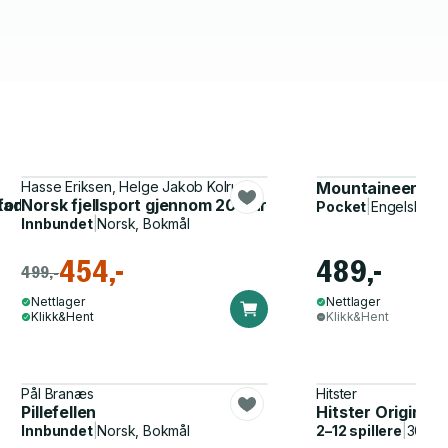
Hasse Eriksen, Helge Jakob Kolrud
Mountaineering
skader og plager
rdringer i fjellet
Norsk fjellsport gjennom 200 år
Pocket
|
Engelsk
Innbundet
|
Norsk, Bokmål
454,-
489,-
499,-
Nettlager
Nettlager
Klikk&Hent
Klikk&Hent
Pål Branæs
Hitster
Pillefellen
Hitster Original
Innbundet
|
Norsk, Bokmål
2–12 spillere
|
30–60