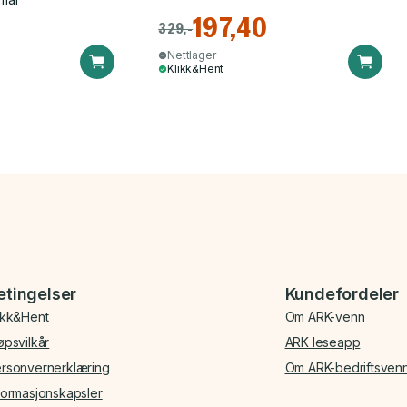
197,40
329,-
Nettlager
Klikk&Hent
etingelser
Kundefordeler
ikk&Hent
Om ARK-venn
øpsvilkår
ARK leseapp
rsonvernerklæring
Om ARK-bedriftsven
formasjonskapsler