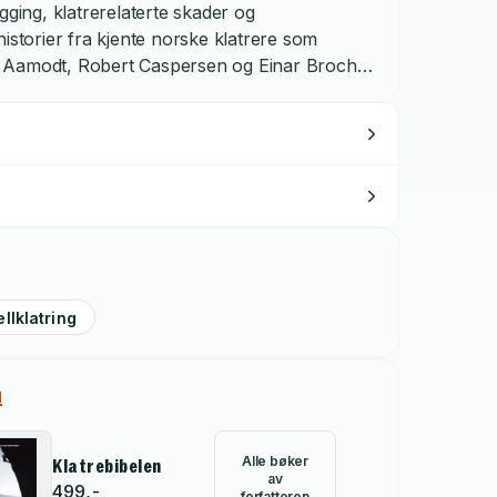
gging, klatrerelaterte skader og
istorier fra kjente norske klatrere som
g Aamodt, Robert Caspersen og Einar Broch
nspirere, hjelpe og motivere klatrere til å
ede i denne fantastiske sporten. Med forord av
ellklatring
n
Alle bøker
Klatrebibelen
av
499,-
forfatteren