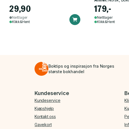
29,90
179,-
Nettlager
Nettlager
Klikk&Hent
Klikk&Hent
Boktips og inspirasjon fra Norges
største bokhandel
Bunnmeny
Kundeservice
B
Kundeservice
Kl
Kjøpshjelp
Kj
Kontakt oss
Pe
Gavekort
In