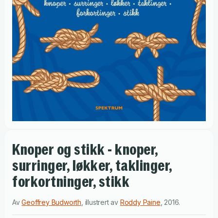
Knoper og stikk - knoper,
surringer, løkker, taklinger,
forkortninger, stikk
Av
Geoffrey Budworth
,
illustrert av
Roddy Paine
,
2016
.