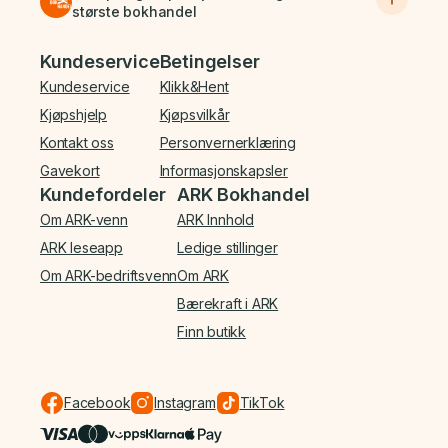
største bokhandel
Bunnmeny
Kundeservice
Betingelser
Kundeservice
Klikk&Hent
Kjøpshjelp
Kjøpsvilkår
Kontakt oss
Personvernerklæring
Gavekort
Informasjonskapsler
Kundefordeler
ARK Bokhandel
Om ARK-venn
ARK Innhold
ARK leseapp
Ledige stillinger
Om ARK-bedriftsvenn
Om ARK
Bærekraft i ARK
Finn butikk
Facebook
Instagram
TikTok