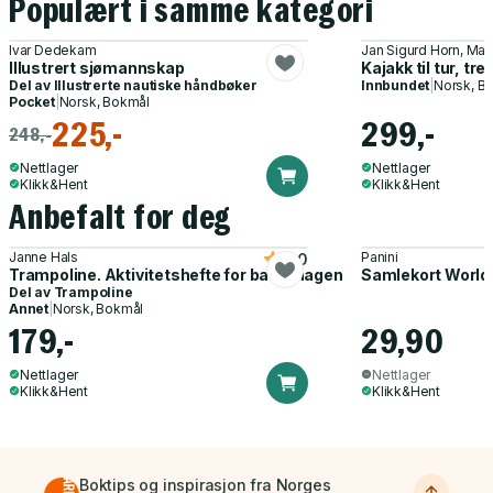
Populært i samme kategori
Ivar Dedekam
Jan Sigurd Horn, Mat
Illustrert sjømannskap
Kajakk til tur, t
Del av
Illustrerte nautiske håndbøker
Innbundet
|
Norsk, B
Pocket
|
Norsk, Bokmål
225,-
299,-
248,-
Nettlager
Nettlager
Klikk&Hent
Klikk&Hent
Anbefalt for deg
Janne Hals
Panini
5.0
Trampoline. Aktivitetshefte for barnehagen
Samlekort World
Del av
Trampoline
Annet
|
Norsk, Bokmål
179,-
29,90
Nettlager
Nettlager
Klikk&Hent
Klikk&Hent
Boktips og inspirasjon fra Norges