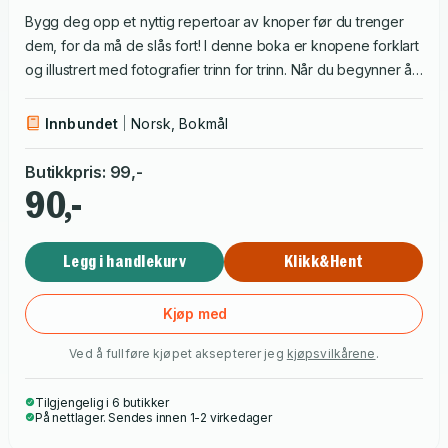
Bygg deg opp et nyttig repertoar av knoper før du trenger
dem, for da må de slås fort! I denne boka er knopene forklart
og illustrert med fotografier trinn for trinn. Når du begynner å
mestre dem, kan du finpusse dine kunster ved å følge
forfatterens eksperttips. Trinn for trinn presenterer boka 50
Innbundet
Norsk, Bokmål
praktiske knuter, knoper og stikk du får bruk for i båten, på
camping, til fjellklatring og i hverdagen.
Butikkpris
:
99
,-
90,-
Legg i handlekurv
Klikk&Hent
Kjøp med
Ved å fullføre kjøpet aksepterer jeg
kjøpsvilkårene
.
Tilgjengelig i 6 butikker
På nettlager. Sendes innen 1-2 virkedager