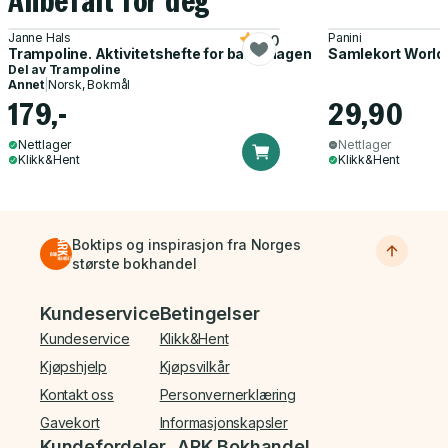
Anbefalt for deg
Janne Hals
Panini
5.0
Trampoline. Aktivitetshefte for barnehagen
Samlekort World
Del av
Trampoline
Annet
|
Norsk, Bokmål
179,-
29,90
Nettlager
Nettlager
Klikk&Hent
Klikk&Hent
Boktips og inspirasjon fra Norges
største bokhandel
Bunnmeny
Kundeservice
Betingelser
Kundeservice
Klikk&Hent
Kjøpshjelp
Kjøpsvilkår
Kontakt oss
Personvernerklæring
Gavekort
Informasjonskapsler
Kundefordeler
ARK Bokhandel