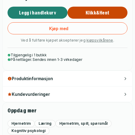
som deler innsikt om hvordan du lærer deg nye ferdigheter
Legg i handlekurv
Klikk&Hent
på en lynraskt måte, og samtidig klarer å omdanne dem til
vaner. I denne boken tar Frank Wedde deg med på en
morsom reise gjennom ferdighetene du vil trenge for å ligge
Kjøp med
et hode foran.
Ved å fullføre kjøpet aksepterer jeg
kjøpsvilkårene
.
Tilgjengelig i 1 butikk
På nettlager. Sendes innen 1-3 virkedager
Produktinformasjon
Kundevurderinger
Oppdag mer
Hjernetrim
Læring
Hjernetrim, spill, spørsmål
Kognitiv psykologi