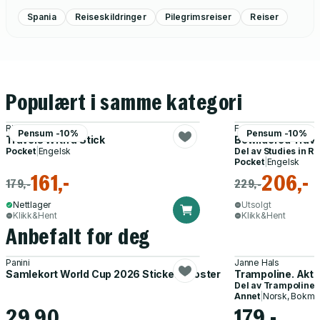
Spania
Reiseskildringer
Pilegrimsreiser
Reiser
Populært i samme kategori
Richard Frazer
Frederick J. Ruf
Pensum -10%
Pensum -10%
Travels With a Stick
Bewildered Trave
Pocket
|
Engelsk
Del av
Studies in Re
Pocket
|
Engelsk
161,-
206,-
179,-
229,-
Nettlager
Utsolgt
Klikk&Hent
Klikk&Hent
Anbefalt for deg
Panini
Janne Hals
Samlekort World Cup 2026 Sticker Booster
Trampoline. Akti
Del av
Trampoline
Annet
|
Norsk, Bokmå
29,90
179,-