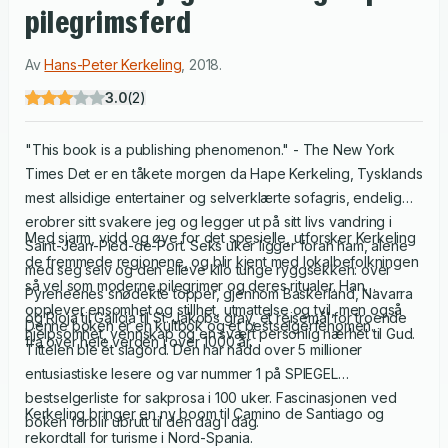
pilegrimsferd
Av
Hans-Peter Kerkeling
,
2018
.
3.0
(
2
)
"This book is a publishing phenomenon." - The New York
Times Det er en tåkete morgen da Hape Kerkeling, Tysklands
mest allsidige entertainer og selverklærte sofagris, endelig
erobrer sitt svakere jeg og legger ut på sitt livs vandring i
Med sjarm, vidd og øye for det spesielle, utforsker Kerkeling
Saint-Jean-Pied-de-Port. Seks uker ligger foran ham, alene
de fremmede regionene, og blir kjent med lokalbefolkningen
med seg selv og den elleve kilo tunge ryggsekken: over
så vel som moderne pilegrimer og deres ritualer. Han
Pyreneenes snødekte topper, gjennom Baskerland, Navarra
opplever ensomhet og stillhet, utmattelse og tvil, men også
og Rioja til Galicia til St. Jakobs grav, et reisemål for troende
Denne boken er en kultbok og et bestselgerfenomen.
hjelpsomhet, vennskap og en svært personlig nærhet til Gud.
fra over hele verden i over 1000 år.
Tittelen ble et slagord. Den har nådd over 5 millioner
entusiastiske lesere og var nummer 1 på SPIEGEL
bestselgerliste for sakprosa i 100 uker. Fascinasjonen ved
Kerkeling bringer en ny boom til Camino de Santiago og
boken forblir ubrutt til den dag i dag.
rekordtall for turisme i Nord-Spania.