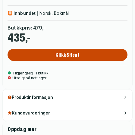
Innbundet
Norsk, Bokmål
Butikkpris
:
479
,-
435,-
Klikk&Hent
Tilgjengelig i 1 butikk
Utsolgt på nettlager
Produktinformasjon
Kundevurderinger
Oppdag mer