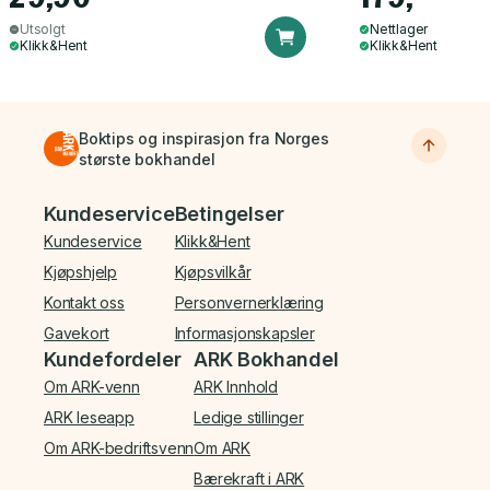
Utsolgt
Nettlager
Klikk&Hent
Klikk&Hent
Boktips og inspirasjon fra Norges
største bokhandel
Bunnmeny
Kundeservice
Betingelser
Kundeservice
Klikk&Hent
Kjøpshjelp
Kjøpsvilkår
Kontakt oss
Personvernerklæring
Gavekort
Informasjonskapsler
Kundefordeler
ARK Bokhandel
Om ARK-venn
ARK Innhold
ARK leseapp
Ledige stillinger
Om ARK-bedriftsvenn
Om ARK
Bærekraft i ARK