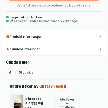
Ved å fullføre kjøpet aksepterer jeg
kjøpsvilkårene
.
Tilgjengelig i 6 butikker
På nettlager. Sendes normalt innen 1-2 virkedager.
Produktinformasjon
Kundevurderinger
Oppdag mer
Øl
Øl og sider
Andre bøker av
Gustav Foseid
Håndbok i
Alle bøker
ølbrygging
av
forfatteren