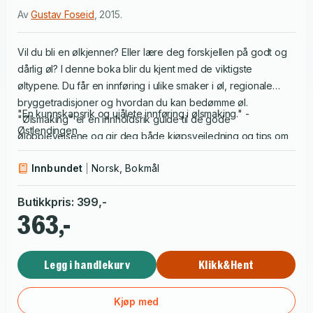
Av
Gustav Foseid
,
2015
.
Vil du bli en ølkjenner? Eller lære deg forskjellen på godt og
dårlig øl? I denne boka blir du kjent med de viktigste
øltypene. Du får en innføring i ulike smaker i øl, regionale
bryggetradisjoner og hvordan du kan bedømme øl.
"En kunnskapsrik og ujålete innføring i ølsmaking." -
"Ølsmaking" er en innholdsrik guide til de gode
Østlendingen
ølopplevelsene og gir deg både kjøpsveiledning og tips om
hvor du får tak i spesielle øl. Boka inneholder smaksøvelser
Innbundet
Norsk, Bokmål
underveis og har forslag til flere øltester du selv kan
gjennomføre - alene eller sammen venner.
Butikkpris
:
399
,-
363,-
Legg i handlekurv
Klikk&Hent
Kjøp med