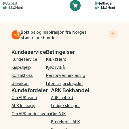
Utsolgt
Nettlager
Klikk&Hent
Klikk&Hent
Boktips og inspirasjon fra Norges
største bokhandel
Bunnmeny
Kundeservice
Betingelser
Kundeservice
Klikk&Hent
Kjøpshjelp
Kjøpsvilkår
Kontakt oss
Personvernerklæring
Gavekort
Informasjonskapsler
Kundefordeler
ARK Bokhandel
Om ARK-venn
ARK Innhold
ARK leseapp
Ledige stillinger
Om ARK-bedriftsvenn
Om ARK
Bærekraft i ARK