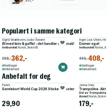
317,-
Populært i samme kategori
Sigrid Strætkvern, Isidor Åstrøm
Inger Lise Uhlen, Hi
Øl med kniv & gaffel - det handler om smak!
Damer og øl
Innbundet
|
Norsk, Bokmål
Innbundet
|
Norsk, B
362,-
408,-
398,-
449,-
Nettlager
Nettlager
Klikk&Hent
Klikk&Hent
Anbefalt for deg
Panini
Janne Hals
Samlekort World Cup 2026 Sticker Booster
Trampoline. Akti
Del av
Trampoline
Annet
|
Norsk, Bokmå
29,90
179,-