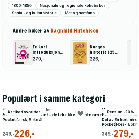
1800-1850
Nasjonale og regionale kokebøker
Sosial- og kulturhistorie
Mat og samfunn
Andre bøker av
Ragnhild Hutchison
En kort
Norges
introduksjon
historie i 25
til Norges
ting
279,-
226,-
økonomiske
historie på
1700-tallet
Populært i samme kategori
Niels Christian Geelmuyden
Merethe Roos
Kritikerfavoritter
Pensum -20%
Sannheten på bordet - det du ikke får vite om maten din
En kort introduks
Pocket
|
Norsk, Bokmål
Del av
En kort intr
Pocket
|
Norsk, Bokm
226,-
279,-
249,-
349,-