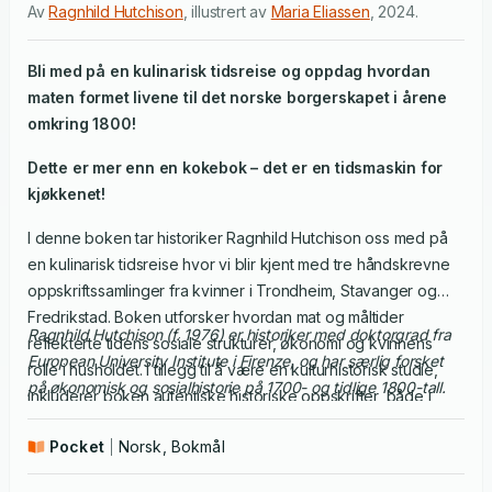
Av
Ragnhild Hutchison
,
illustrert av
Maria Eliassen
,
2024
.
Bli med på en kulinarisk tidsreise og oppdag hvordan
maten formet livene til det norske borgerskapet i årene
omkring 1800!
Dette er mer enn en kokebok – det er en tidsmaskin for
kjøkkenet!
I denne boken tar historiker Ragnhild Hutchison oss med på
en kulinarisk tidsreise hvor vi blir kjent med tre håndskrevne
oppskriftssamlinger fra kvinner i Trondheim, Stavanger og
Fredrikstad. Boken utforsker hvordan mat og måltider
Ragnhild Hutchison (f. 1976) er historiker med doktorgrad fra
reflekterte tidens sosiale strukturer, økonomi og kvinnens
European University Institute i Firenze, og har særlig forsket
rolle i husholdet. I tillegg til å være en kulturhistorisk studie,
på økonomisk og sosialhistorie på 1700- og tidlige 1800-tall.
inkluderer boken autentiske historiske oppskrifter, både i
original og modernisert form, som gir leseren en smak av
Pocket
Norsk, Bokmål
fortiden.