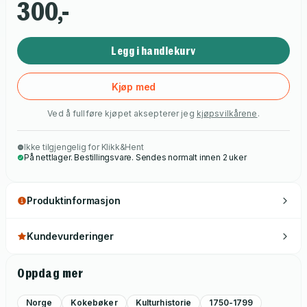
300,-
Legg i handlekurv
Kjøp med
Ved å fullføre kjøpet aksepterer jeg
kjøpsvilkårene
.
Ikke tilgjengelig for Klikk&Hent
På nettlager. Bestillingsvare. Sendes normalt innen 2 uker
Produktinformasjon
Kundevurderinger
Oppdag mer
Norge
Kokebøker
Kulturhistorie
1750-1799