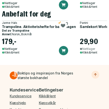
Nettlager
Nettlager
Klikk&Hent
Klikk&Hent
Anbefalt for deg
Janne Hals
Panini
5.0
Trampoline. Aktivitetshefte for barnehagen
Samlekort World
Del av
Trampoline
Annet
|
Norsk, Bokmål
179,-
29,90
Nettlager
Nettlager
Klikk&Hent
Klikk&Hent
Boktips og inspirasjon fra Norges
største bokhandel
Bunnmeny
Kundeservice
Betingelser
Kundeservice
Klikk&Hent
Kjøpshjelp
Kjøpsvilkår