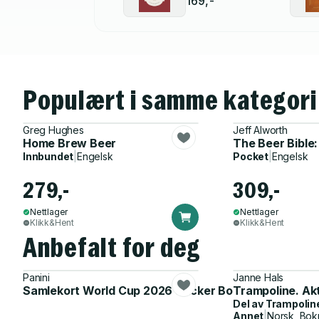
169,-
Populært i samme kategori
Greg Hughes
Jeff Alworth
Home Brew Beer
The Beer Bible:
Innbundet
|
Engelsk
Pocket
|
Engelsk
279,-
309,-
Nettlager
Nettlager
Klikk&Hent
Klikk&Hent
Anbefalt for deg
Panini
Janne Hals
Samlekort World Cup 2026 Sticker Booster
Trampoline. Ak
Del av
Trampolin
Annet
|
Norsk, Bok