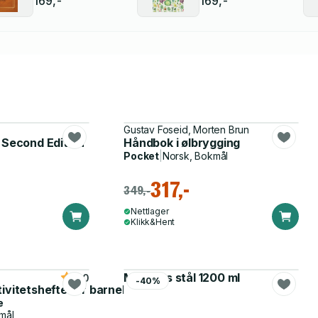
169,-
169,-
Gustav Foseid, Morten Brun
 Second Edition
Håndbok i ølbrygging
Pocket
|
Norsk, Bokmål
317,-
349,-
Nettlager
Klikk&Hent
Matboks stål 1200 ml
5.0
-40%
tivitetshefte for barnehagen
e
mål