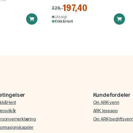
197,40
329,-
Utsolgt
Klikk&Hent
etingelser
Kundefordeler
ikk&Hent
Om ARK-venn
øpsvilkår
ARK leseapp
rsonvernerklæring
Om ARK-bedriftsven
formasjonskapsler