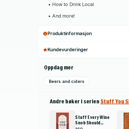
• How to Drink Local
• And more!
Produktinformasjon
Kundevurderinger
Oppdag mer
Beers and ciders
Andre bøker i serien
Stuff You 
Stuff Every Wine
Snob Should
Know