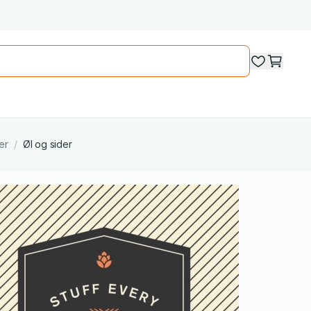
er
/
Øl og sider