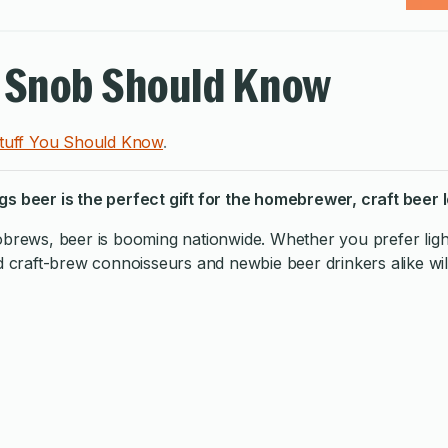
r Snob Should Know
tuff You Should Know
.
gs beer is the perfect gift for the homebrewer, craft beer
brews, beer is booming nationwide. Whether you prefer light l
ed craft-brew connoisseurs and newbie beer drinkers alike wil