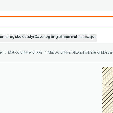
Studiestart! Alle* pensumbøker -20%
Se utvalget her
ontor og skoleutstyr
Gaver og ting til hjemmet
Inspirasjon
er
/
Mat og drikke: drikke
/
Mat og drikke: alkoholholdige drikkevar