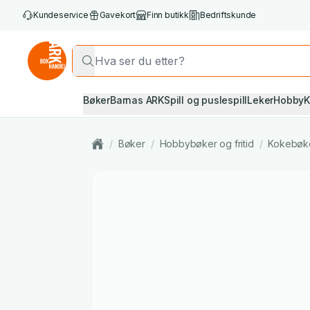
Kundeservice
Gavekort
Finn butikk
Bedriftskunde
Bøker
Barnas ARK
Spill og puslespill
Leker
Hobby
K
/
Bøker
/
Hobbybøker og fritid
/
Kokebøk