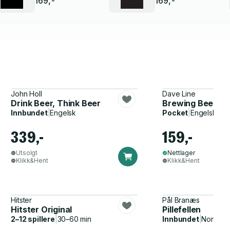
169,-
169,-
John Holl
Dave Line
Drink Beer, Think Beer
Brewing Beers L
Innbundet
|
Engelsk
Pocket
|
Engelsk
339,-
159,-
Utsolgt
Nettlager
Klikk&Hent
Klikk&Hent
Hitster
Pål Branæs
Hitster Original
Pillefellen
2–12 spillere
|
30–60 min
Innbundet
|
Norsk, 