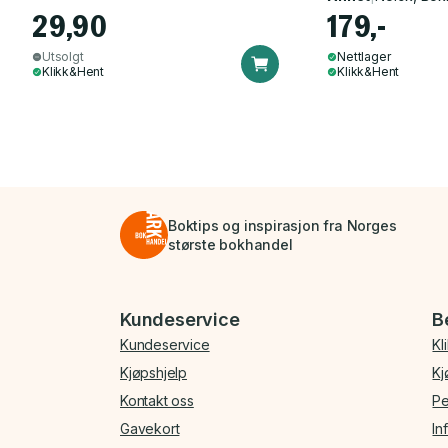
29,90
179,-
Utsolgt
Nettlager
Klikk&Hent
Klikk&Hent
Boktips og inspirasjon fra Norges
største bokhandel
Bunnmeny
Kundeservice
B
Kundeservice
Kl
Kjøpshjelp
Kj
Kontakt oss
Pe
Gavekort
In