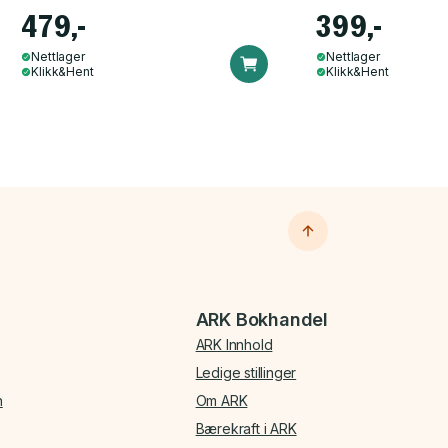
479,-
399,-
Nettlager
Nettlager
Klikk&Hent
Klikk&Hent
ARK Bokhandel
ARK Innhold
Ledige stillinger
n
Om ARK
Bærekraft i ARK