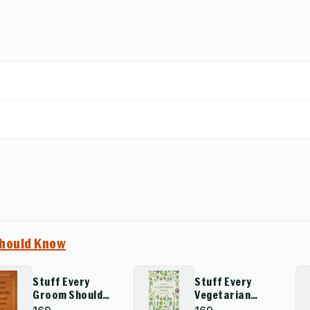
Should Know
Stuff Every
Stuff Every
Groom Should
Vegetarian
Know
Should Know