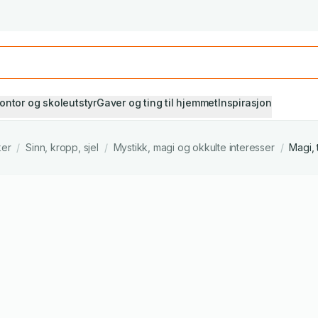
Studiestart! Alle* pensumbøker -20%
Se utvalget her
ontor og skoleutstyr
Gaver og ting til hjemmet
Inspirasjon
ker
/
Sinn, kropp, sjel
/
Mystikk, magi og okkulte interesser
/
Magi, 