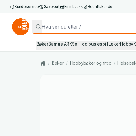
Kundeservice
Gavekort
Finn butikk
Bedriftskunde
Bøker
Barnas ARK
Spill og puslespill
Leker
Hobby
K
/
Bøker
/
Hobbybøker og fritid
/
Helsebø