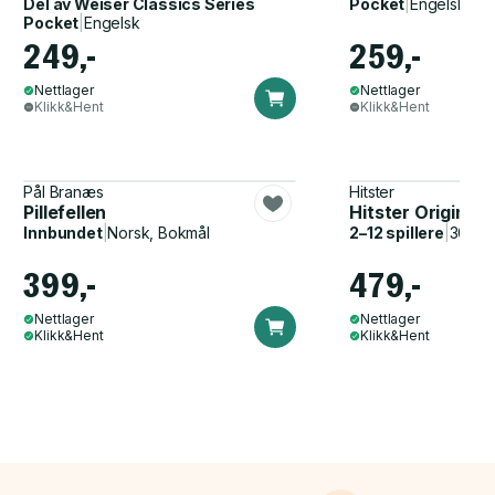
Del av
Weiser Classics Series
Pocket
|
Engelsk
Pocket
|
Engelsk
249,-
259,-
Nettlager
Nettlager
Klikk&Hent
Klikk&Hent
Pål Branæs
Hitster
Pillefellen
Hitster Original
Innbundet
|
Norsk, Bokmål
2–12 spillere
|
30–60
399,-
479,-
Nettlager
Nettlager
Klikk&Hent
Klikk&Hent