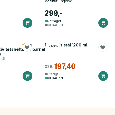
Pocket
|
Engelsk
299,-
Nettlager
Klikk&Hent
Matboks stål 1200 ml
5.0
-40%
tivitetshefte for barnehagen
e
mål
197,40
329,-
Utsolgt
Klikk&Hent