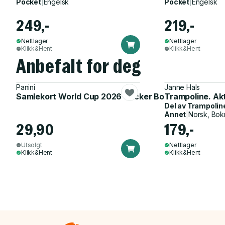
Pocket
|
Engelsk
Pocket
|
Engelsk
249,-
219,-
Nettlager
Nettlager
Klikk&Hent
Klikk&Hent
Anbefalt for deg
Panini
Janne Hals
Samlekort World Cup 2026 Sticker Booster
Trampoline. Ak
Del av
Trampolin
Annet
|
Norsk, Bok
29,90
179,-
Utsolgt
Nettlager
Klikk&Hent
Klikk&Hent