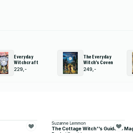
Everyday
The Everyday
Witchcraft
Witch's Coven
229,-
249,-
Suzanne Lemmon
The Cottage Witch''s Guide to Ma