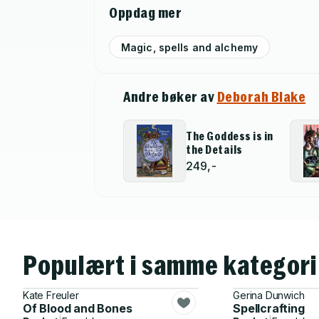
Oppdag mer
Magic, spells and alchemy
Andre bøker av
Deborah Blake
The Goddess is in
the Details
249,-
Populært i samme kategori
Kate Freuler
Gerina Dunwich
Of Blood and Bones
Spellcrafting