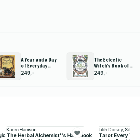
A Year and a Day
The Eclectic
of Everyday
Witch's Book of
Witchcraft
Shadows
249,-
249,-
Companion
Karen Harrison
Lilith Dorsey, Silver
gic
The Herbal Alchemist''s Handbook
Tarot Every Wit