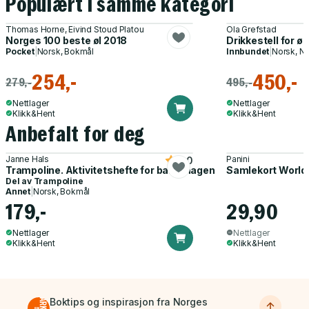
Populært i samme kategori
Thomas Horne, Eivind Stoud Platou
Ola Grefstad
Norges 100 beste øl 2018
Drikkestell for øl
Pocket
|
Norsk, Bokmål
Innbundet
|
Norsk, N
254,-
450,-
279,-
495,-
Nettlager
Nettlager
Klikk&Hent
Klikk&Hent
Anbefalt for deg
Janne Hals
Panini
5.0
Trampoline. Aktivitetshefte for barnehagen
Samlekort World
Del av
Trampoline
Annet
|
Norsk, Bokmål
179,-
29,90
Nettlager
Nettlager
Klikk&Hent
Klikk&Hent
Boktips og inspirasjon fra Norges