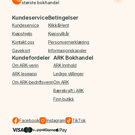
største bokhandel
Bunnmeny
Kundeservice
Betingelser
Kundeservice
Klikk&Hent
Kjøpshjelp
Kjøpsvilkår
Kontakt oss
Personvernerklæring
Gavekort
Informasjonskapsler
Kundefordeler
ARK Bokhandel
Om ARK-venn
ARK Innhold
ARK leseapp
Ledige stillinger
Om ARK-bedriftsvenn
Om ARK
Bærekraft i ARK
Finn butikk
Facebook
Instagram
TikTok