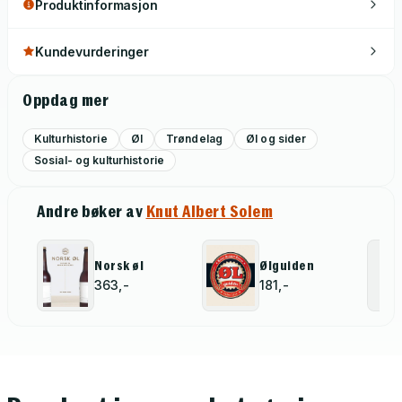
Produktinformasjon
Kundevurderinger
Oppdag mer
Kulturhistorie
Øl
Trøndelag
Øl og sider
Sosial- og kulturhistorie
Andre bøker av
Knut Albert Solem
Norsk øl
Ølguiden
363,-
181,-