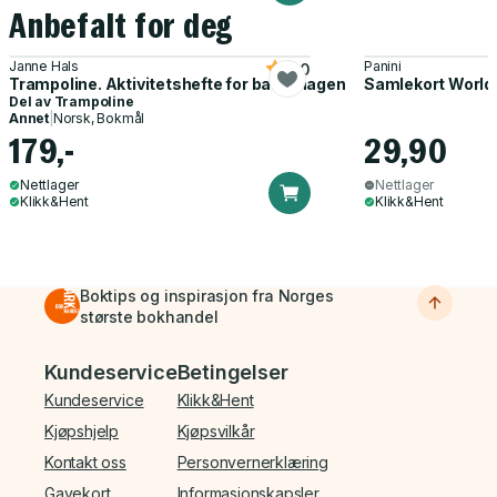
Anbefalt for deg
Janne Hals
Panini
5.0
Trampoline. Aktivitetshefte for barnehagen
Samlekort World
Del av
Trampoline
Annet
|
Norsk, Bokmål
179,-
29,90
Nettlager
Nettlager
Klikk&Hent
Klikk&Hent
Boktips og inspirasjon fra Norges
største bokhandel
Bunnmeny
Kundeservice
Betingelser
Kundeservice
Klikk&Hent
Kjøpshjelp
Kjøpsvilkår
Kontakt oss
Personvernerklæring
Gavekort
Informasjonskapsler