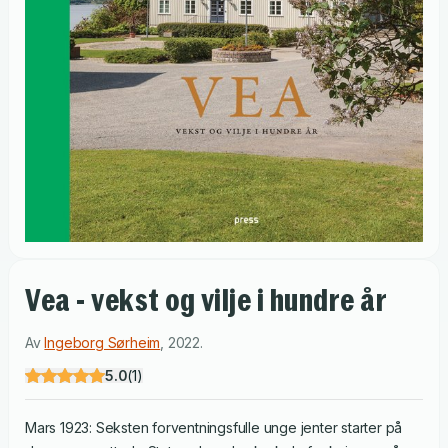
Vea - vekst og vilje i hundre år
Av
Ingeborg Sørheim
,
2022
.
5.0
(
1
)
Mars 1923: Seksten forventningsfulle unge jenter starter på