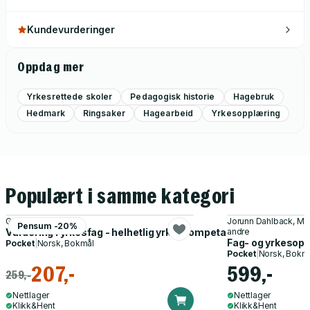
gartnerfag på Vea.
Kundevurderinger
Oppdag mer
Yrkesrettede skoler
Pedagogisk historie
Hagebruk
Hedmark
Ringsaker
Hagearbeid
Yrkesopplæring
Populært i samme kategori
Grete Haaland
Jorunn Dahlback, Mer
Pensum -20%
Vurdering i yrkesfag - helhetlig yrkeskompetanse
andre
Fag- og yrkesoppl
Pocket
|
Norsk, Bokmål
Pocket
|
Norsk, Bokm
207,-
599,-
259,-
Nettlager
Nettlager
Klikk&Hent
Klikk&Hent