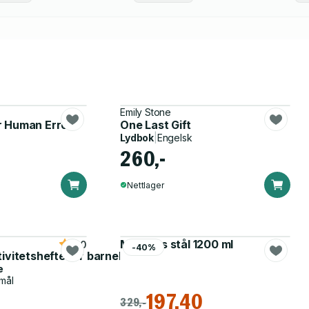
Emily Stone
r Human Errors
One Last Gift
Lydbok
|
Engelsk
260,-
Nettlager
Matboks stål 1200 ml
5.0
-40%
tivitetshefte for barnehagen
e
mål
197,40
329,-