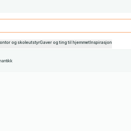
Studiestart! Alle* pensumbøker -20%
Se utvalget her
ontor og skoleutstyr
Gaver og ting til hjemmet
Inspirasjon
antikk