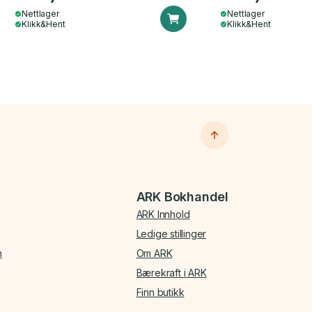
Nettlager
Nettlager
Klikk&Hent
Klikk&Hent
ARK Bokhandel
ARK Innhold
Ledige stillinger
n
Om ARK
Bærekraft i ARK
Finn butikk