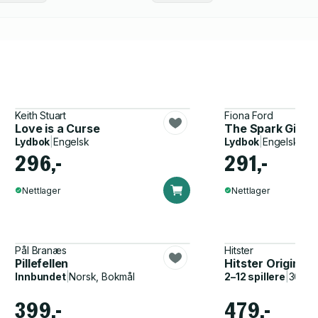
Keith Stuart
Fiona Ford
Love is a Curse
The Spark Girl
Lydbok
|
Engelsk
Lydbok
|
Engelsk
296,-
291,-
Nettlager
Nettlager
Pål Branæs
Hitster
Pillefellen
Hitster Original
Innbundet
|
Norsk, Bokmål
2–12 spillere
|
30–60
399,-
479,-