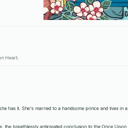
en Heart
.
he has it. She's married to a handsome prince and lives in a
ove, the breathlessly anticipated conclusion to the Once Upon