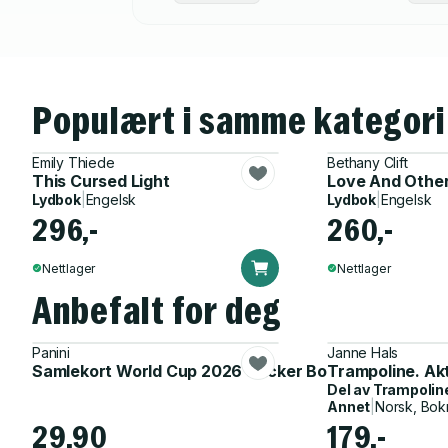
Populært i samme kategori
Emily Thiede
Bethany Clift
This Cursed Light
Love And Othe
Lydbok
|
Engelsk
Lydbok
|
Engelsk
296,-
260,-
Nettlager
Nettlager
Anbefalt for deg
Panini
Janne Hals
Samlekort World Cup 2026 Sticker Booster
Trampoline. Ak
Del av
Trampolin
Annet
|
Norsk, Bok
29,90
179,-