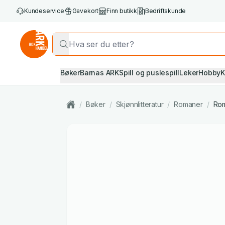
Kundeservice
Gavekort
Finn butikk
Bedriftskunde
Bøker
Barnas ARK
Spill og puslespill
Leker
Hobby
K
/
Bøker
/
Skjønnlitteratur
/
Romaner
/
Rom