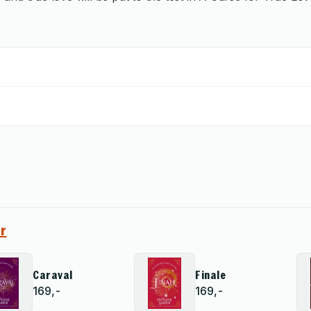
r
Caraval
Finale
169,-
169,-