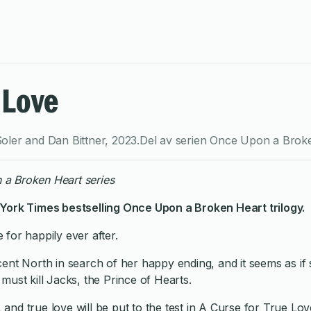
 Love
oler and Dan Bittner
,
2023
.
Del av serien
Once Upon a Brok
on a Broken Heart series
 York Times bestselling Once Upon a Broken Heart trilogy.
e for happily ever after.
ent North in search of her happy ending, and it seems as if s
e must kill Jacks, the Prince of Hearts.
n, and true love will be put to the test in A Curse for True L