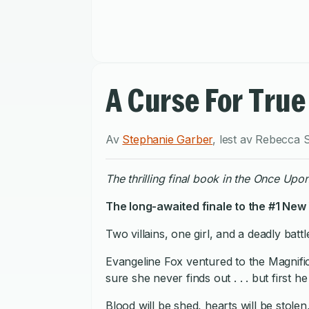
A Curse For True
Av
Stephanie Garber
,
lest av
Rebecca S
the thrilling final book in the Once Up
The long-awaited finale to the #1 New
Two villains, one girl, and a deadly battl
Evangeline Fox ventured to the Magnific
sure she never finds out . . . but first h
Blood will be shed, hearts will be stole