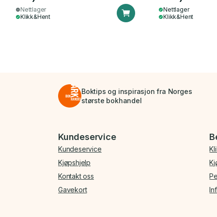
Nettlager
Nettlager
Klikk&Hent
Klikk&Hent
Boktips og inspirasjon fra Norges
største bokhandel
Bunnmeny
Kundeservice
B
Kundeservice
Kl
Kjøpshjelp
Kj
Kontakt oss
Pe
Gavekort
In