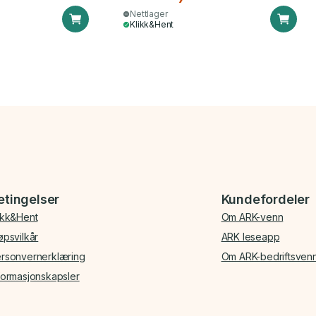
Nettlager
Klikk&Hent
etingelser
Kundefordeler
ikk&Hent
Om ARK-venn
øpsvilkår
ARK leseapp
rsonvernerklæring
Om ARK-bedriftsven
formasjonskapsler