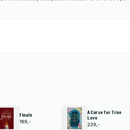
A Curse for True
Finale
Love
169,-
229,-