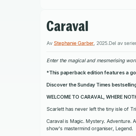
Caraval
Av
Stephanie Garber
,
2025
.
Del av seri
Enter the magical and mesmerising world
*This paperback edition features a g
Discover the
Sunday Times
bestselli
WELCOME TO CARAVAL, WHERE NOTHING
Scarlett has never left the tiny isle o
Caraval is Magic. Mystery. Adventure. An
show's mastermind organiser, Legend.