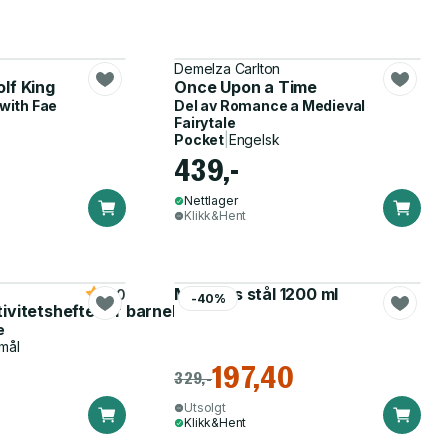
Demelza Carlton
lf King
Once Upon a Time
with Fae
Del av
Romance a Medieval
Fairytale
Pocket
|
Engelsk
439,-
Nettlager
Klikk&Hent
Matboks stål 1200 ml
5.0
-40%
tivitetshefte for barnehagen
e
mål
197,40
329,-
Utsolgt
Klikk&Hent