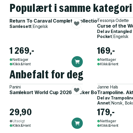
Populært i samme kategori
Return To Caraval Complete Collection Box Set
Tessonja Odette
Curse of the Wo
Samlesett
|
Engelsk
Del av
Entangled 
Pocket
|
Engelsk
1 269,-
169,-
Nettlager
Nettlager
Klikk&Hent
Klikk&Hent
Anbefalt for deg
Panini
Janne Hals
Samlekort World Cup 2026 Sticker Booster
Trampoline. Ak
Del av
Trampolin
Annet
|
Norsk, Bok
29,90
179,-
Utsolgt
Nettlager
Klikk&Hent
Klikk&Hent