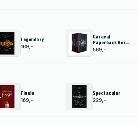
Caraval
Legendary
Paperback Boxed
169,-
Set
569,-
Finale
Spectacular
169,-
229,-