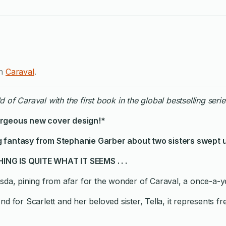
en
Caraval
.
 of Caraval with the first book in the global bestselling serie
orgeous new cover design!*
ng fantasy from Stephanie Garber
about two sisters swept u
 IS QUITE WHAT IT SEEMS . . .
f Trisda, pining from afar for the wonder of Caraval, a once-
d for Scarlett and her beloved sister, Tella, it represents 