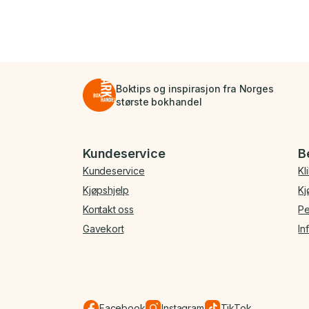
Boktips og inspirasjon fra Norges
største bokhandel
Bunnmeny
Kundeservice
B
Kundeservice
Kl
Kjøpshjelp
Kj
Kontakt oss
Pe
Gavekort
In
Facebook
Instagram
TikTok