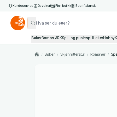
Kundeservice
Gavekort
Finn butikk
Bedriftskunde
Bøker
Barnas ARK
Spill og puslespill
Leker
Hobby
K
/
Bøker
/
Skjønnlitteratur
/
Romaner
/
Spe