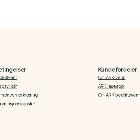
etingelser
Kundefordeler
ikk&Hent
Om ARK-venn
øpsvilkår
ARK leseapp
rsonvernerklæring
Om ARK-bedriftsven
formasjonskapsler