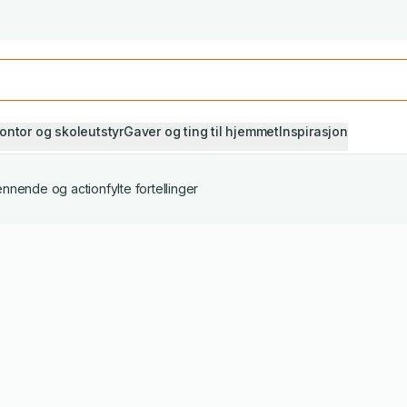
Studiestart! Alle* pensumbøker -20%
Se utvalget her
ontor og skoleutstyr
Gaver og ting til hjemmet
Inspirasjon
nnende og actionfylte fortellinger