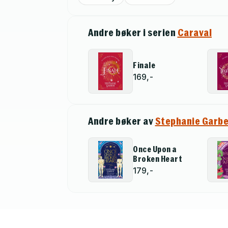
Andre bøker i serien
Caraval
Finale
169,-
Andre bøker av
Stephanie Garbe
Once Upon a
Broken Heart
179,-