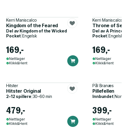
Kerri Maniscalco
Kerri Maniscalco
Kingdom of the Feared
Throne of Secre
Del av
Kingdom of the Wicked
Del av
A Prince of 
Pocket
|
Engelsk
Pocket
|
Engelsk
169,-
169,-
Nettlager
Nettlager
Klikk&Hent
Klikk&Hent
Hitster
Pål Branæs
Hitster Original
Pillefellen
2–12 spillere
|
30–60 min
Innbundet
|
Norsk, 
479,-
399,-
Nettlager
Nettlager
Klikk&Hent
Klikk&Hent