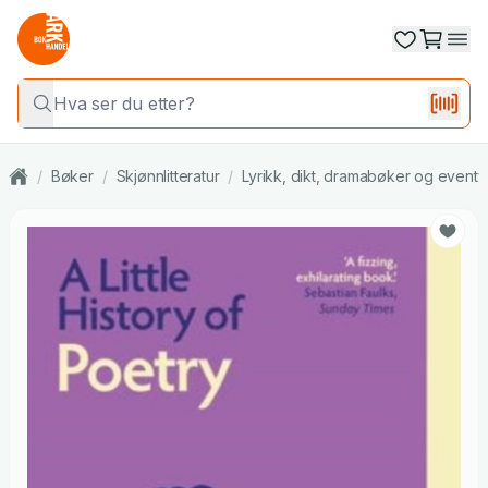
/
Bøker
/
Skjønnlitteratur
/
Lyrikk, dikt, dramabøker og eventy