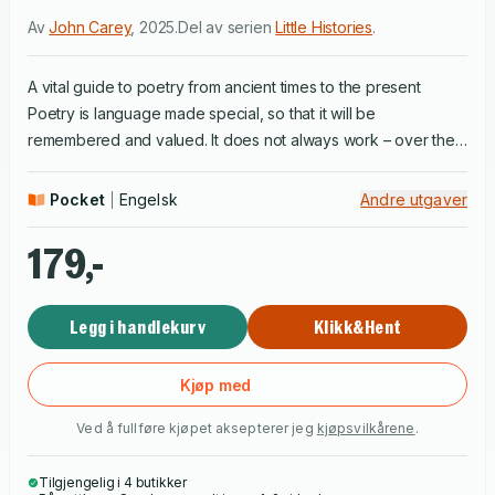
Av
John Carey
,
2025
.
Del av serien
Little Histories
.
A vital guide to poetry from ancient times to the present
Poetry is language made special, so that it will be
remembered and valued. It does not always work – over the
centuries countless thousands of poems have been
forgotten. This Little History is about some that have not.
Pocket
Engelsk
Andre utgaver
John Carey tells the stories behind the world’s greatest
poems, from the oldest surviving one written nearly 4,000
179,-
years ago to those being written today. Carey looks at poets
whose works shape our view of the world – such as
Legg i handlekurv
Klikk&Hent
Shakespeare, Whitman and Yeats – and more recent poets
like Sylvia Plath, Seamus Heaney, and Marianne Moore who
have started to question what makes a poem ‘great’ in the
Kjøp med
first place. Little Histories – Inspiring Guides for Curious Minds
Ved å fullføre kjøpet aksepterer jeg
kjøpsvilkårene
.
Tilgjengelig i 4 butikker