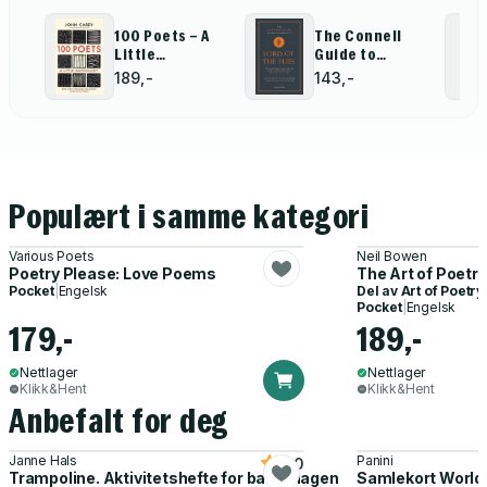
100 Poets – A
The Connell
Little
Guide to
Anthology
William
189,-
143,-
Golding's Lord
of the Flies
Populært i samme kategori
Various Poets
Neil Bowen
Poetry Please: Love Poems
The Art of Poetry
Pocket
|
Engelsk
Del av
Art of Poetry
Pocket
|
Engelsk
179,-
189,-
Nettlager
Nettlager
Klikk&Hent
Klikk&Hent
Anbefalt for deg
Janne Hals
Panini
5.0
Trampoline. Aktivitetshefte for barnehagen
Samlekort World