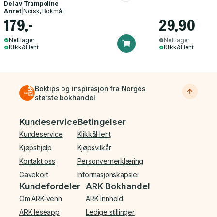
Del av
Trampoline
Annet
|
Norsk, Bokmål
179,-
29,90
Nettlager
Nettlager
Klikk&Hent
Klikk&Hent
Boktips og inspirasjon fra Norges
største bokhandel
Bunnmeny
Kundeservice
Betingelser
Kundeservice
Klikk&Hent
Kjøpshjelp
Kjøpsvilkår
Kontakt oss
Personvernerklæring
Gavekort
Informasjonskapsler
Kundefordeler
ARK Bokhandel
Om ARK-venn
ARK Innhold
ARK leseapp
Ledige stillinger